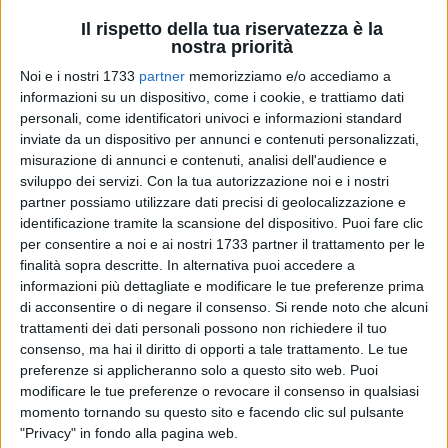
Il rispetto della tua riservatezza è la
nostra priorità
Noi e i nostri 1733
partner
memorizziamo e/o accediamo a
informazioni su un dispositivo, come i cookie, e trattiamo dati
personali, come identificatori univoci e informazioni standard
inviate da un dispositivo per annunci e contenuti personalizzati,
misurazione di annunci e contenuti, analisi dell'audience e
Doveva già esserci un parco giochi per bambini o almeno
sviluppo dei servizi.
Con la tua autorizzazione noi e i nostri
partner possiamo utilizzare dati precisi di geolocalizzazione e
uno spazio "pulito", un prato erboso, qualche albero e magari
identificazione tramite la scansione del dispositivo. Puoi fare clic
alcune panchine. Doveva essere costruita una strada, un
per consentire a noi e ai nostri 1733 partner il trattamento per le
collegamento viario che collegasse via Paolo Ricci e la
finalità sopra descritte. In alternativa puoi accedere a
scuola elementare "Giovanni Paolo II" con largo Primavera.
informazioni più dettagliate e modificare le tue preferenze prima
di acconsentire o di negare il consenso.
Si rende noto che alcuni
Abbiamo citato un parco. Ci stiamo riferendo alla superficie
trattamenti dei dati personali possono non richiedere il tuo
di circa 6.200mq incuneata tra le lottizzazioni private di via
consenso, ma hai il diritto di opporti a tale trattamento. Le tue
preferenze si applicheranno solo a questo sito web. Puoi
dei Pini ed i fabbricati delle cooperative di via delle Querce.
modificare le tue preferenze o revocare il consenso in qualsiasi
Insomma uno spazio immenso (lo vediamo nell'icona in alto
momento tornando su questo sito e facendo clic sul pulsante
a destra) abbandonato a se stesso da anni. Da notare anche
"Privacy" in fondo alla pagina web.
le numerose pozzanghere che si creano con poche gocce