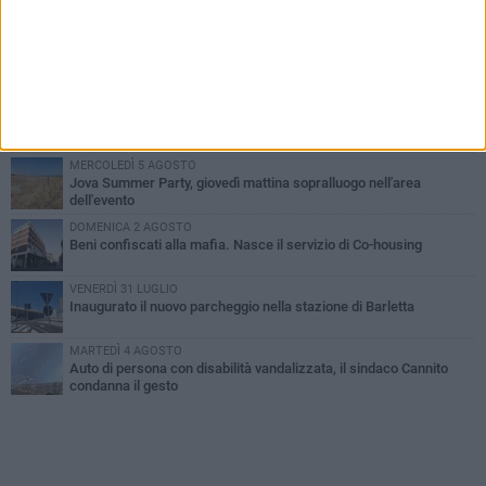
PIÙ LETTI QUESTA SETTIMANA
MERCOLEDÌ 5 AGOSTO
Barletta piange Gioacchino Dagnello: 64enne barlettano investito
all'alba a Trani
GIOVEDÌ 6 AGOSTO
Il ricordo di "Cecco", il benzinaio col sorriso: «Contava i giorni che
lo separavano dalla pensione»
MERCOLEDÌ 5 AGOSTO
Jova Summer Party, giovedì mattina sopralluogo nell'area
dell'evento
DOMENICA 2 AGOSTO
Beni confiscati alla mafia. Nasce il servizio di Co-housing
VENERDÌ 31 LUGLIO
Inaugurato il nuovo parcheggio nella stazione di Barletta
MARTEDÌ 4 AGOSTO
Auto di persona con disabilità vandalizzata, il sindaco Cannito
condanna il gesto