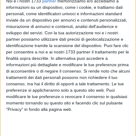
Noi e i nostri 1733
partner
memorizziamo e/o accediamo a
informazioni su un dispositivo, come i cookie, e trattiamo dati
personali, come identificatori univoci e informazioni standard
inviate da un dispositivo per annunci e contenuti personalizzati,
misurazione di annunci e contenuti, analisi dell'audience e
sviluppo dei servizi.
Con la tua autorizzazione noi e i nostri
Una nota del consigliere regionale SEL, Francesco Pastore.
partner possiamo utilizzare dati precisi di geolocalizzazione e
identificazione tramite la scansione del dispositivo. Puoi fare clic
"Circa un mese fa i vertici di Aqp, sollecitati dalla richiesta di
per consentire a noi e ai nostri 1733 partner il trattamento per le
finalità sopra descritte. In alternativa puoi accedere a
sapere che fine dovessero fare le unità territoriali della
informazioni più dettagliate e modificare le tue preferenze prima
provincia di Barletta – Andria – Trani e di Brindisi, si
di acconsentire o di negare il consenso.
Si rende noto che alcuni
affrettarono ad informare che non sarebbero state né
trattamenti dei dati personali possono non richiedere il tuo
eliminate, né ridimensionate.
consenso, ma hai il diritto di opporti a tale trattamento. Le tue
preferenze si applicheranno solo a questo sito web. Puoi
Due giorni fa, però, la giunta comunale di Brindisi ha
modificare le tue preferenze o revocare il consenso in qualsiasi
approvato un provvedimento con il quale chiede all'Ato
momento tornando su questo sito e facendo clic sul pulsante
"Privacy" in fondo alla pagina web.
Puglia e al presidente Vendola di intervenire presso l'Aqp spa
per il mantenimento dell'unità territoriale di Brindisi.
Tale atto denuncia quanto meno una preoccupazione da
parte di quegli amministratori e tale apprensione mi