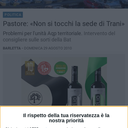
POLITICA
Pastore: «Non si tocchi la sede di Trani»
Problemi per l'unità Aqp territoriale.
Intervento del
consigliere sulle sorti della Bat
BARLETTA -
DOMENICA 29 AGOSTO 2010
Il rispetto della tua riservatezza è la
nostra priorità