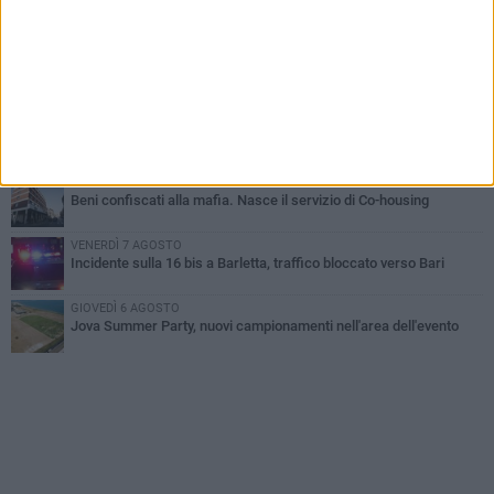
Barletta piange Gioacchino Dagnello: 64enne barlettano investito
all'alba a Trani
GIOVEDÌ 6 AGOSTO
Il ricordo di "Cecco", il benzinaio col sorriso: «Contava i giorni che
lo separavano dalla pensione»
MERCOLEDÌ 5 AGOSTO
Jova Summer Party, giovedì mattina sopralluogo nell'area
dell'evento
DOMENICA 2 AGOSTO
Beni confiscati alla mafia. Nasce il servizio di Co-housing
VENERDÌ 7 AGOSTO
Incidente sulla 16 bis a Barletta, traffico bloccato verso Bari
GIOVEDÌ 6 AGOSTO
Jova Summer Party, nuovi campionamenti nell'area dell'evento