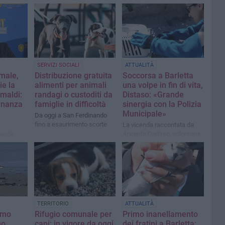
SERVIZI SOCIALI
ATTUALITÀ
male,
Distribuzione gratuita
Soccorsa a Barletta
ie la
alimenti per animali
una volpe in fin di vita,
imaldi:
randagi o custoditi da
Distaso: «Grande
dinanza
famiglie in difficoltà
sinergia con la Polizia
Municipale»
Da oggi a San Ferdinando
fino a esaurimento scorte
La vicenda raccontata da
Annarita Distaso, volontaria
rande
di ENPA Barletta
onale»
TERRITORIO
ATTUALITÀ
rimo
Rifugio comunale per
Primo inanellamento
no
cani: in vigore da oggi
dei fratini a Barletta: