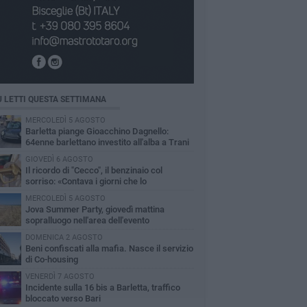
Ù LETTI QUESTA SETTIMANA
MERCOLEDÌ 5 AGOSTO
Barletta piange Gioacchino Dagnello:
64enne barlettano investito all'alba a Trani
GIOVEDÌ 6 AGOSTO
Il ricordo di "Cecco", il benzinaio col
sorriso: «Contava i giorni che lo
paravano dalla pensione»
MERCOLEDÌ 5 AGOSTO
Jova Summer Party, giovedì mattina
sopralluogo nell'area dell'evento
DOMENICA 2 AGOSTO
Beni confiscati alla mafia. Nasce il servizio
di Co-housing
VENERDÌ 7 AGOSTO
Incidente sulla 16 bis a Barletta, traffico
bloccato verso Bari