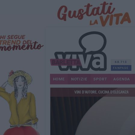
68.713
FANPAGE
HOME
NOTIZIE
SPORT
AGENDA