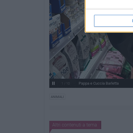
Pappa e Cuccia Barletta
1
/
10
ANIMALI
Altri contenuti a tema