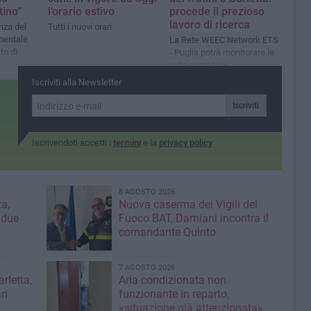
tino”
l’orario estivo
procede il prezioso
lavoro di ricerca
nza del
Tutti i nuovi orari
mentale
La Rete WEEC Network ETS
to di
- Puglia potrà monitorare le
rotte migratorie
Iscriviti alla Newsletter
Iscriviti
Iscrivendoti accetti i
termini
e la
privacy policy
8 AGOSTO 2026
a,
Nuova caserma dei Vigili del
 due
Fuoco BAT, Damiani incontra il
comandante Quinto
7 AGOSTO 2026
rletta,
Aria condizionata non
ri
funzionante in reparto,
«situazione già attenzionata»