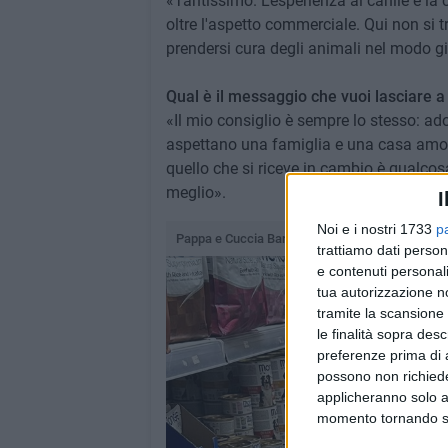
«Tantissimo. L'esperienza al canile e l
oltre l'aspetto commerciale. Qui non si t
prendersi cura degli animali nel modo g
Qual è il messaggio che vuoi lasciare 
«Il mio consiglio è sempre lo stesso: adot
aspettano una famiglia e una casa amorev
quello che si riceve in cambio è qualcosa
meglio».
I
Noi e i nostri 1733
p
Pappa e Cuccia Barletta
trattiamo dati person
e contenuti personali
tua autorizzazione no
tramite la scansione 
le finalità sopra des
preferenze prima di 
possono non richieder
applicheranno solo a
momento tornando su 