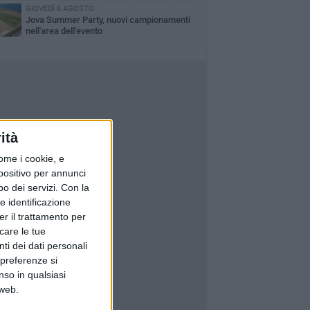
GIOVEDÌ 6 AGOSTO
Jova Summer Party, nuovi campionamenti
nell'area dell'evento
ità
ome i cookie, e
spositivo per annunci
o dei servizi.
Con la
e identificazione
er il trattamento per
icare le tue
ti dei dati personali
 preferenze si
nso in qualsiasi
 web.