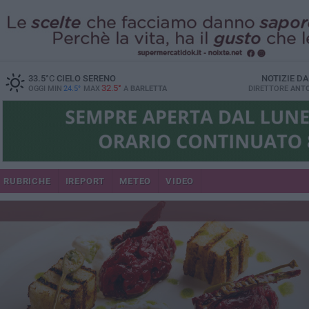
33.5
°C
CIELO SERENO
NOTIZIE D
32.5°
OGGI MIN
24.5°
MAX
A
BARLETTA
DIRETTORE
ANTO
RUBRICHE
IREPORT
METEO
VIDEO