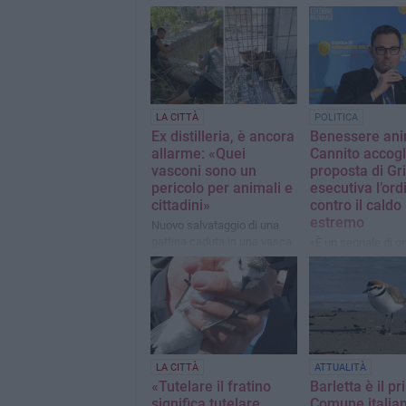
LA CITTÀ
POLITICA
Ex distilleria, è ancora
Benessere ani
allarme: «Quei
Cannito accogl
vasconi sono un
proposta di Gr
pericolo per animali e
esecutiva l’or
cittadini»
contro il caldo
estremo
Nuovo salvataggio di una
gattina caduta in una vasca
«È un segnale di g
abbandonata. I cittadini
sensibilità istituzi
chiedono interventi urgenti
LA CITTÀ
ATTUALITÀ
«Tutelare il fratino
Barletta è il p
significa tutelare
Comune italia