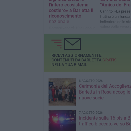
l'intero ecosistema
“Amico del Fra
costiero» a Barletta il
Cannito: «La prese
riconoscimento
fratino è un fonda
nazionale
indicatore dello sta
salute delle coste»
Domani venerdì 19 giugno la
premiazione presso la Sala
Giunta del Palazzo di Città
RICEVI AGGIORNAMENTI E
CONTENUTI DA BARLETTA
GRATIS
NELLA TUA E-MAIL
8 AGOSTO 2026
Cerimonia dell'Accoglienz
Barletta in Rosa accoglie
nuove socie
7 AGOSTO 2026
Incidente sulla 16 bis a Ba
traffico bloccato verso Ba