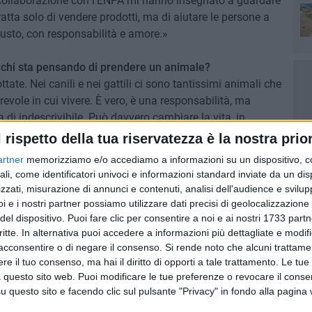
a collaborazione con l'ENPA mi hanno insegnato a guardare
ratta solo di vendere prodotti, ma di aiutare le persone a
iusto, con responsabilità e amore.»
a chi sta pensando di prendere un animale?
tate. Nei canili e nei gattili ci sono tantissimi animali che
ole in cui vivere. È vero, è una responsabilità, ma
 di indescrivibile. Può davvero cambiare la vita, in
l rispetto della tua riservatezza è la nostra prior
artner
memorizziamo e/o accediamo a informazioni su un dispositivo, c
10 FOTO
ali, come identificatori univoci e informazioni standard inviate da un di
zzati, misurazione di annunci e contenuti, analisi dell'audience e svilupp
i e i nostri partner possiamo utilizzare dati precisi di geolocalizzazione 
del dispositivo. Puoi fare clic per consentire a noi e ai nostri 1733 partn
critte. In alternativa puoi accedere a informazioni più dettagliate e modif
acconsentire o di negare il consenso.
Si rende noto che alcuni trattamen
e il tuo consenso, ma hai il diritto di opporti a tale trattamento. Le tue
 questo sito web. Puoi modificare le tue preferenze o revocare il conse
questo sito e facendo clic sul pulsante "Privacy" in fondo alla pagina