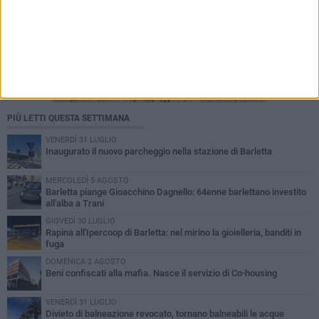
PIÙ LETTI QUESTA SETTIMANA
VENERDÌ 31 LUGLIO
Inaugurato il nuovo parcheggio nella stazione di Barletta
MERCOLEDÌ 5 AGOSTO
Barletta piange Gioacchino Dagnello: 64enne barlettano investito
all'alba a Trani
GIOVEDÌ 30 LUGLIO
Rapina all'Ipercoop di Barletta: nel mirino la gioielleria, banditi in
fuga
DOMENICA 2 AGOSTO
Beni confiscati alla mafia. Nasce il servizio di Co-housing
VENERDÌ 31 LUGLIO
Divieto di balneazione revocato, tornano balneabili le acque