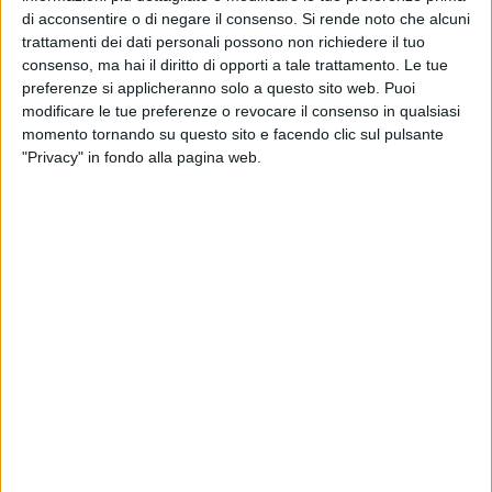
di acconsentire o di negare il consenso.
Si rende noto che alcuni
Sono stati ascoltati inoltre, rappresentanti di associazioni di
trattamenti dei dati personali possono non richiedere il tuo
categoria, Confindustria, Api, Cna, Confartigianato, il
consenso, ma hai il diritto di opporti a tale trattamento. Le tue
comandante provinciale dei vigili del fuoco, i rappresentanti
preferenze si applicheranno solo a questo sito web. Puoi
delle forze dell'ordine, i rappresentanti sindacali di Cgil, Cisl,
modificare le tue preferenze o revocare il consenso in qualsiasi
Uili e Ugl, il responsabile provinciale del Nucleo ispettorato
momento tornando su questo sito e facendo clic sul pulsante
del lavoro e dell'Inps, il direttore dell'ufficio provinciale del
"Privacy" in fondo alla pagina web.
Lavoro, i rappresentanti delle associazioni di imprenditori.
L'audizione è avvenuta presso la Prefettura della provincia di
Barletta-Andria-Trani, sita a Barletta in piazza Monte di Pietà,
al fine di acquisire informazioni sul tragico incidente dello
scorso 3 ottobre, che causò la morte di quattro operaie del
piccolo laboratorio tessile sito al piano terra della palazzina
crollata di via Roma.
Per il funesto evento del 3 ottobre sono state iscritte nel
registro degli indagati nove persone. Dalle parole di
Tofani
abbiamo però appreso ieri uno spiacevole e agghiacciante
particolare: nelle stesse ore in cui la palazzina di via Roma