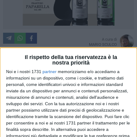
A cura di
MARIO SCULCO
Il rispetto della tua riservatezza è la
nostra priorità
Cominciano ad emergere i primi frammenti di verità sulla
Noi e i nostri 1731
partner
memorizziamo e/o accediamo a
tragica vicenda del crollo della palazzina di
via Roma
a
informazioni su un dispositivo, come i cookie, e trattiamo dati
Barletta. Nella giornata di ieri, durante l'audizione tenutasi in
personali, come identificatori univoci e informazioni standard
inviate da un dispositivo per annunci e contenuti personalizzati,
Prefettura, presidente della Commissione d'indagine del
misurazione di annunci e contenuti, analisi dell'audience e
Senato sul lavoro nero e gli infortuni sul lavoro,
Oreste
sviluppo dei servizi.
Con la tua autorizzazione noi e i nostri
Tofani
, insieme con i senatori
Vincenzo De Luca, Angela
partner possiamo utilizzare dati precisi di geolocalizzazione e
Maraventano, Paolo Nerozzi
e
Ada Spadoni
ha ascoltato
identificazione tramite la scansione del dispositivo. Puoi fare clic
ieri il sindaco della nostra città,
Nicola Maffei
, il capo della
per consentire a noi e ai nostri 1731 partner il trattamento per le
Procura di Trani,
Carlo Maria Capristo
, e il suo sostituto
finalità sopra descritte. In alternativa puoi accedere a
Giuseppe Maralfa, che indagano sul crollo del 3 ottobre.
informazioni più dettagliate e modificare le tue preferenze prima