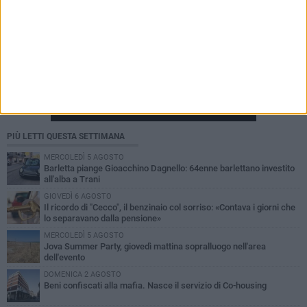
PIÙ LETTI QUESTA SETTIMANA
MERCOLEDÌ 5 AGOSTO
Barletta piange Gioacchino Dagnello: 64enne barlettano investito
all'alba a Trani
GIOVEDÌ 6 AGOSTO
Il ricordo di "Cecco", il benzinaio col sorriso: «Contava i giorni che
lo separavano dalla pensione»
MERCOLEDÌ 5 AGOSTO
Jova Summer Party, giovedì mattina sopralluogo nell'area
dell'evento
DOMENICA 2 AGOSTO
Beni confiscati alla mafia. Nasce il servizio di Co-housing