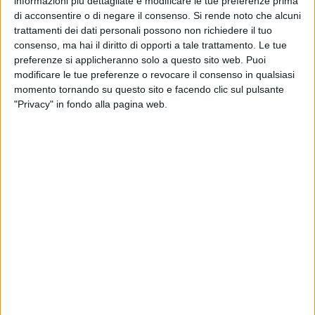
trovare un posto di lavoro grazie all'attività dei centri per
informazioni più dettagliate e modificare le tue preferenze prima
di acconsentire o di negare il consenso.
Si rende noto che alcuni
l'impiego Bat.
trattamenti dei dati personali possono non richiedere il tuo
consenso, ma hai il diritto di opporti a tale trattamento. Le tue
La realizzazione di servizi per il lavoro ritagliati su misura
preferenze si applicheranno solo a questo sito web. Puoi
alle esigenze degli utenti si sta rivelando una strategia
modificare le tue preferenze o revocare il consenso in qualsiasi
premiante per i Cpi: il numero di candidature pervenute è pari
momento tornando su questo sito e facendo clic sul pulsante
infatti a 1887, con un incremento del 28,54% rispetto al
"Privacy" in fondo alla pagina web.
precedente report del 28 giugno.
L'infografica riassuntiva evidenzia la molteplicità delle
proposte lavorative presenti, segno dell'affidabilità garantita
dai Centri per l'impiego nella selezione del personale da
proporre alle aziende.
A guidare la classifica, con 126 figure professionali ricercate,
il settore "Commercio e artigianato", a cui segue "Turismo e
ristorazione" (100 specializzazioni). Stabile invece "Tessile-
abbigliamento-calzaturiero" con 39 profili ricercati.
Risultano in crescita tutti gli altri settori: "Costruzioni,