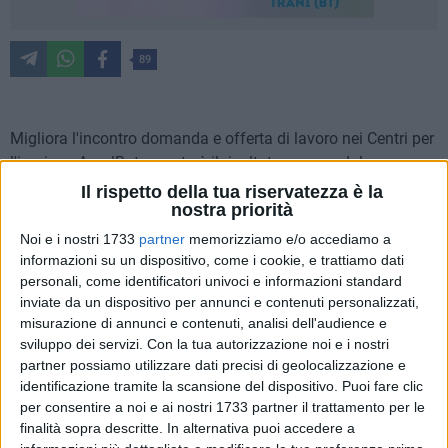
89
Migliora l'incontro domanda e offerta di lavoro nei Centri per
l'impiego ArpalBat: questo è il risultato emerso dal nuovo
report bi-settimanale, aggiornato al 18 luglio, finalizzato alla
Il rispetto della tua riservatezza è la
nostra priorità
promozione delle offerte di Lavoro per te, il portale e l'app
della Regione Puglia dedicati a coloro che cercano
Noi e i nostri 1733
partner
memorizziamo e/o accediamo a
occupazione.
informazioni su un dispositivo, come i cookie, e trattiamo dati
personali, come identificatori univoci e informazioni standard
inviate da un dispositivo per annunci e contenuti personalizzati,
Dal monitoraggio dei dati, si evidenzia un incremento del
misurazione di annunci e contenuti, analisi dell'audience e
14,41% riguardante le offerte di lavoro presenti sul territorio
sviluppo dei servizi.
Con la tua autorizzazione noi e i nostri
della Bat, con la presenza di 127 annunci aperti con un
partner possiamo utilizzare dati precisi di geolocalizzazione e
totale di 381 posizioni ricercate. Suscita un notevole
identificazione tramite la scansione del dispositivo. Puoi fare clic
interesse il dato legato alle assunzioni: l'ultima rilevazione
per consentire a noi e ai nostri 1733 partner il trattamento per le
segnala un aumento del 27,27% di coloro che sono riusciti a
finalità sopra descritte. In alternativa puoi accedere a