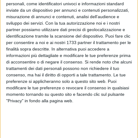
personali, come identificatori univoci e informazioni standard
inviate da un dispositivo per annunci e contenuti personalizzati,
misurazione di annunci e contenuti, analisi dell'audience e
sviluppo dei servizi.
Con la tua autorizzazione noi e i nostri
partner possiamo utilizzare dati precisi di geolocalizzazione e
identificazione tramite la scansione del dispositivo. Puoi fare clic
Il Settore Beni e Servizi Culturali dell'Amministrazione
per consentire a noi e ai nostri 1733 partner il trattamento per le
comunale, informa che martedì 1 novembre 2011 il Museo
finalità sopra descritte. In alternativa puoi accedere a
Civico (Castello), la Pinacoteca "Giuseppe De Nittis" (Palazzo
informazioni più dettagliate e modificare le tue preferenze prima
della Marra) e la Cantina della Sfida saranno aperti ai
di acconsentire o di negare il consenso.
Si rende noto che alcuni
visitatori.
trattamenti dei dati personali possono non richiedere il tuo
consenso, ma hai il diritto di opporti a tale trattamento. Le tue
preferenze si applicheranno solo a questo sito web. Puoi
Si ricordano, in proposito, gli orari invernali d'accesso per il
modificare le tue preferenze o revocare il consenso in qualsiasi
pubblico, in vigore da domenica prossima, 30 ottobre.
momento tornando su questo sito e facendo clic sul pulsante
•Museo Civico (Castello) e Pinacoteca "Giuseppe de Nittis"
"Privacy" in fondo alla pagina web.
(Palazzo della Marra): ingresso alle ore 9, chiusura alle 19.
Chiusura biglietteria ore 18.15.
•Cantina della Sfida: ore 9/13 e 15/19.