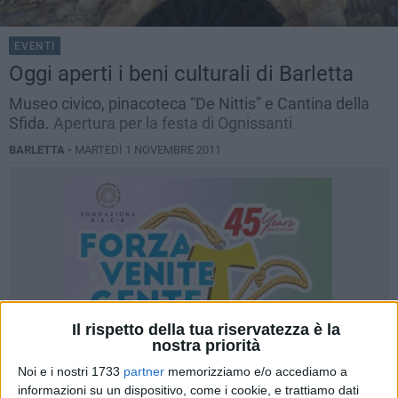
EVENTI
Oggi aperti i beni culturali di Barletta
Museo civico, pinacoteca “De Nittis” e Cantina della
Sfida.
Apertura per la festa di Ognissanti
BARLETTA -
MARTEDÌ 1 NOVEMBRE 2011
Il rispetto della tua riservatezza è la
nostra priorità
Noi e i nostri 1733
partner
memorizziamo e/o accediamo a
informazioni su un dispositivo, come i cookie, e trattiamo dati