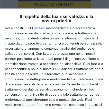
Il rispetto della tua riservatezza è la
148
nostra priorità
Noi e i nostri 1733
partner
memorizziamo e/o accediamo a
informazioni su un dispositivo, come i cookie, e trattiamo dati
Ennesimo furto nella notte a Barletta. Preso di mira questa
personali, come identificatori univoci e informazioni standard
volta un negozio di parrucchieri in via Geremia Di Scanno in
inviate da un dispositivo per annunci e contenuti personalizzati,
pieno centro. I ladri si sono introdotti indisturbati e hanno
misurazione di annunci e contenuti, analisi dell'audience e
sviluppo dei servizi.
Con la tua autorizzazione noi e i nostri
portato via prodotti come coloranti, phon e piastre per capelli
partner possiamo utilizzare dati precisi di geolocalizzazione e
per un valore che si aggira intorno ai 5mila euro.
identificazione tramite la scansione del dispositivo. Puoi fare clic
per consentire a noi e ai nostri 1733 partner il trattamento per le
A fare l'amara scoperta questa mattina la titolare
finalità sopra descritte. In alternativa puoi accedere a
dell'esercizio. I malviventi hanno portato via anche la cassa.
informazioni più dettagliate e modificare le tue preferenze prima
Sull'episodio indaga la Polizia: gli agenti stanno in questa
di acconsentire o di negare il consenso.
Si rende noto che alcuni
fase acquisendo le immagini delle telecamere del negozio e
trattamenti dei dati personali possono non richiedere il tuo
consenso, ma hai il diritto di opporti a tale trattamento. Le tue
quelle apposte nella zona. Si tratta solo dell'ultimo episodio
preferenze si applicheranno solo a questo sito web. Puoi
di cronaca in città, nella quale l'escalation criminale sta
modificare le tue preferenze o revocare il consenso in qualsiasi
registrando un'autentica impennata.