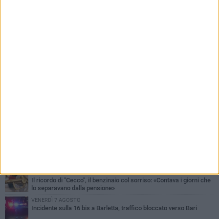
PIÙ LETTI QUESTA SETTIMANA
MERCOLEDÌ 5 AGOSTO
Barletta piange Gioacchino Dagnello: 64enne barlettano investito
all'alba a Trani
GIOVEDÌ 6 AGOSTO
Il ricordo di "Cecco", il benzinaio col sorriso: «Contava i giorni che
lo separavano dalla pensione»
VENERDÌ 7 AGOSTO
Incidente sulla 16 bis a Barletta, traffico bloccato verso Bari