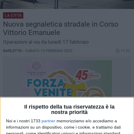
LA CITTÀ
Nuova segnaletica stradale in Corso
Vittorio Emanuele
Operazioni al via da lunedì 17 febbraio
BARLETTA -
SABATO 15 FEBBRAIO 2025
11.22
Il rispetto della tua riservatezza è la
nostra priorità
Noi e i nostri 1733
partner
memorizziamo e/o accediamo a
informazioni su un dispositivo, come i cookie, e trattiamo dati
personali, come identificatori univoci e informazioni standard