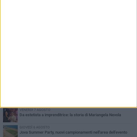
PIÙ LETTI QUESTA SETTIMANA
MERCOLEDÌ 5 AGOSTO
Barletta piange Gioacchino Dagnello: 64enne barlettano investito
all'alba a Trani
GIOVEDÌ 6 AGOSTO
Il ricordo di "Cecco", il benzinaio col sorriso: «Contava i giorni che
lo separavano dalla pensione»
VENERDÌ 7 AGOSTO
Incidente sulla 16 bis a Barletta, traffico bloccato verso Bari
MERCOLEDÌ 5 AGOSTO
Jova Summer Party, giovedì mattina sopralluogo nell'area
dell'evento
VENERDÌ 7 AGOSTO
Da estetista a imprenditrice: la storia di Mariangela Nevola
GIOVEDÌ 6 AGOSTO
Jova Summer Party, nuovi campionamenti nell'area dell'evento