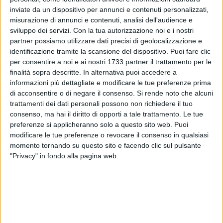
inviate da un dispositivo per annunci e contenuti personalizzati,
misurazione di annunci e contenuti, analisi dell'audience e
70
sviluppo dei servizi.
Con la tua autorizzazione noi e i nostri
partner possiamo utilizzare dati precisi di geolocalizzazione e
identificazione tramite la scansione del dispositivo. Puoi fare clic
Si comunica che da Lunedì 17 febbraio, salvo condizioni
per consentire a noi e ai nostri 1733 partner il trattamento per le
finalità sopra descritte. In alternativa puoi accedere a
meteo sfavorevoli, inizieranno lavori di rifacimento della
informazioni più dettagliate e modificare le tue preferenze prima
segnaletica orizzontale (strisce pedonali, stalli per
di acconsentire o di negare il consenso.
Si rende noto che alcuni
parcheggio, posti per disabili ecc..) su Corso Vittorio
trattamenti dei dati personali possono non richiedere il tuo
Emanuele e su tutte le strade che sono state recentemente
consenso, ma hai il diritto di opporti a tale trattamento. Le tue
interessate dalla messa in posa del nuovo manto stradale. I
preferenze si applicheranno solo a questo sito web. Puoi
lavori partiranno da Corso Vittorio Emanuele angolo Via
modificare le tue preferenze o revocare il consenso in qualsiasi
Consalvo da Cordova.
momento tornando su questo sito e facendo clic sul pulsante
"Privacy" in fondo alla pagina web.