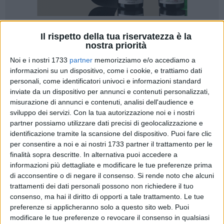
Il rispetto della tua riservatezza è la
nostra priorità
Noi e i nostri 1733
partner
memorizziamo e/o accediamo a
informazioni su un dispositivo, come i cookie, e trattiamo dati
Continuano senza sosta, da parte dei Finanzieri della
personali, come identificatori univoci e informazioni standard
Stazione Navale di Bari, i quotidiani servizi di controllo del
inviate da un dispositivo per annunci e contenuti personalizzati,
territorio e di polizia economico finanziaria nello specifico
misurazione di annunci e contenuti, analisi dell'audience e
settore della polizia ittica/venatoria, allo scopo di assicurare
sviluppo dei servizi.
Con la tua autorizzazione noi e i nostri
partner possiamo utilizzare dati precisi di geolocalizzazione e
la regolarità del commercio e salvaguardare la salute
identificazione tramite la scansione del dispositivo. Puoi fare clic
pubblica. I militari, nel corso di un controllo eseguito nel
per consentire a noi e ai nostri 1733 partner il trattamento per le
Comune di Barletta (BT), hanno ispezionato un autocarro
finalità sopra descritte. In alternativa puoi accedere a
isotermico per il trasporto di prodotti ittici. Le attività
informazioni più dettagliate e modificare le tue preferenze prima
ispettive hanno permesso di riscontrare violazioni, anche
di acconsentire o di negare il consenso.
Si rende noto che alcuni
penali, alla vigente normativa in materia di leggi sanitarie e
trattamenti dei dati personali possono non richiedere il tuo
della pesca. Nello specifico è stato constatato che a bordo
consenso, ma hai il diritto di opporti a tale trattamento. Le tue
preferenze si applicheranno solo a questo sito web. Puoi
del mezzo erano stivati 74 colli contenenti circa 300 Kg. di
modificare le tue preferenze o revocare il consenso in qualsiasi
novellame di pesce della specie triglia (mullus barbatus