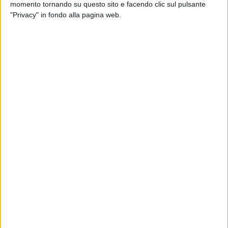
momento tornando su questo sito e facendo clic sul pulsante
barbatus) di cui è assolutamente vietata la pesca, la
"Privacy" in fondo alla pagina web.
detenzione, il trasporto e la commercializzazione.
Pertanto i militari operanti hanno sequestrato il novellame di
pesce e segnalato all'Autorità Giudiziaria competente una
persona per le responsabilità penali relative alla violazione
per il trasporto e la commercializzazione di esemplari di
specie ittiche di taglia inferiore alla taglia minima in
violazione della normativa in vigore. Acquisito il conforme
parere dell'A.G. competente, previo esito favorevole della
valutazione formulata dal Dirigente Veterinario della Regione
Puglia -Dipartimento di Prevenzione Servizio Veterinario Aera
B-, il prodotto sequestrato è stato donato ad alcune
associazioni locali di beneficenza, presenti sul territorio, che
si occupano di garantire pasti caldi giornalieri ai meno
fortunati.
Oltre al fatto penale, al conducente dell'autocarro,