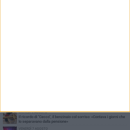
PIÙ LETTI QUESTA SETTIMANA
MERCOLEDÌ 5 AGOSTO
Barletta piange Gioacchino Dagnello: 64enne barlettano investito
all'alba a Trani
GIOVEDÌ 6 AGOSTO
Il ricordo di "Cecco", il benzinaio col sorriso: «Contava i giorni che
lo separavano dalla pensione»
VENERDÌ 7 AGOSTO