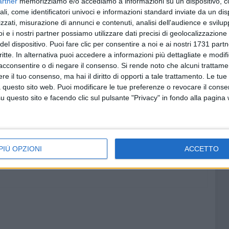
artner
memorizziamo e/o accediamo a informazioni su un dispositivo, c
sperienza di forte valore umano e simbolico.
ali, come identificatori univoci e informazioni standard inviate da un di
zzati, misurazione di annunci e contenuti, analisi dell'audience e svilupp
i e i nostri partner possiamo utilizzare dati precisi di geolocalizzazione 
del dispositivo. Puoi fare clic per consentire a noi e ai nostri 1731 partn
critte. In alternativa puoi accedere a informazioni più dettagliate e modif
acconsentire o di negare il consenso.
Si rende noto che alcuni trattamen
e il tuo consenso, ma hai il diritto di opporti a tale trattamento. Le tue
 questo sito web. Puoi modificare le tue preferenze o revocare il conse
questo sito e facendo clic sul pulsante "Privacy" in fondo alla pagina
PIÙ OPZIONI
ACCETTO