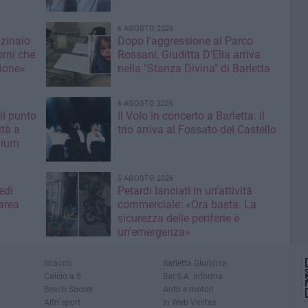
6 AGOSTO 2026
nzinaio
Dopo l'aggressione al Parco
orni che
Rossani, Giuditta D'Elia arriva
ione»
nella "Stanza Divina" di Barletta
6 AGOSTO 2026
il punto
Il Volo in concerto a Barletta: il
ità a
trio arriva al Fossato del Castello
mium
5 AGOSTO 2026
edì
Petardi lanciati in un'attività
area
commerciale: «Ora basta. La
sicurezza delle periferie è
un'emergenza»
Scacchi
Barletta Giuridica
Calcio a 5
Bar.S.A. informa
Beach Soccer
Auto e motori
Altri sport
In Web Veritas