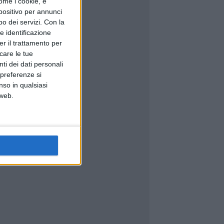
ome i cookie, e
spositivo per annunci
o dei servizi.
Con la
e identificazione
er il trattamento per
icare le tue
ti dei dati personali
 preferenze si
nso in qualsiasi
 web.