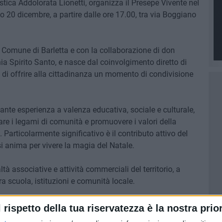
astica Addolorata Lionetti, organizza il Presepe Vivente nel
o 20 dicembre, a partire dalle ore 17.00, tra via Boggiano
del Comune di Barletta e con la collaborazione di don
a Spirito Santo, e nasce dal coinvolgimento diretto di
vo di offrire alla cittadinanza un momento di condivisione
ante esperienza a valenza educativa, sociale e culturale,
rzare i legami di comunità e promuovere i valori della
. Particolarmente significativo è il contributo attivo del
 si anima per vivere la magia del Natale.
ltà associative e attività commerciali del territorio, a
a scuola, istituzioni e comunità locale.
oli" si conferma così non solo come appuntamento
l rispetto della tua riservatezza è la nostra prior
ntergenerazionale e di crescita collettiva, capace di