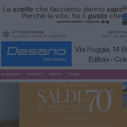
PI
31
°C
CIELO SERENO
NOTIZIE D
31.5°
OGGI MIN
24°
MAX
A
BARLETTA
DIRETTORE
ANTO
RUBRICHE
IREPORT
METEO
VIDEO