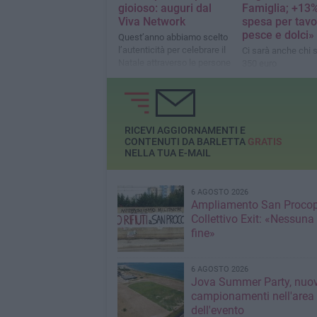
gioioso: auguri dal
Famiglia; +13%
Viva Network
spesa per tavo
pesce e dolci»
Quest’anno abbiamo scelto
l’autenticità per celebrare il
Ci sarà anche chi s
Natale attraverso le persone
350 euro
e il legame con le nostre
città
RICEVI AGGIORNAMENTI E
CONTENUTI DA BARLETTA
GRATIS
NELLA TUA E-MAIL
6 AGOSTO 2026
Ampliamento San Procop
Collettivo Exit: «Nessuna
fine»
6 AGOSTO 2026
Jova Summer Party, nuov
campionamenti nell'area
dell'evento