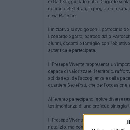
di Barletta, guidato dalla Dirigente scol
quartiere Settefrati, in programma sabat
e via Palestro.
L'iniziativa si svolge con il patrocinio 
Leonardo Sgarra, parroco della Parrocchi
alunni, docenti e famiglie, con l'obietti
autentica e partecipata.
Il Presepe Vivente rappresenta un'import
capace di valorizzare il territorio, raffo
solidarietà, dell'accoglienza e della pace
quartiere Settefrati, che per l'occasione
All'evento partecipano inoltre diverse rea
testimonianza di una proficua sinergia tr
Il Presepe Vivente della "Musti-Dimicc
I
natalizio, ma come momento di incontro i