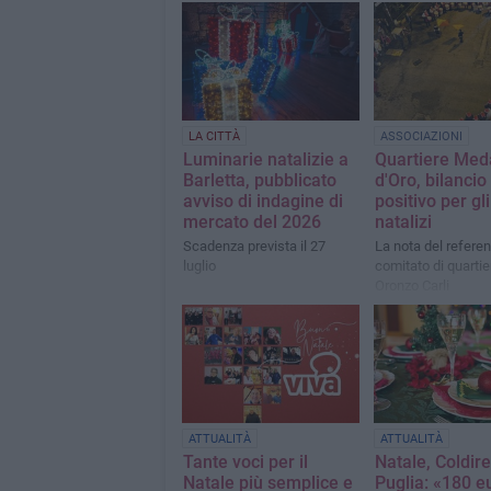
LA CITTÀ
ASSOCIAZIONI
Luminarie natalizie a
Quartiere Med
Barletta, pubblicato
d'Oro, bilancio
avviso di indagine di
positivo per gl
mercato del 2026
natalizi
Scadenza prevista il 27
La nota del referen
luglio
comitato di quartie
Oronzo Carli
ATTUALITÀ
ATTUALITÀ
Tante voci per il
Natale, Coldire
Natale più semplice e
Puglia: «180 e