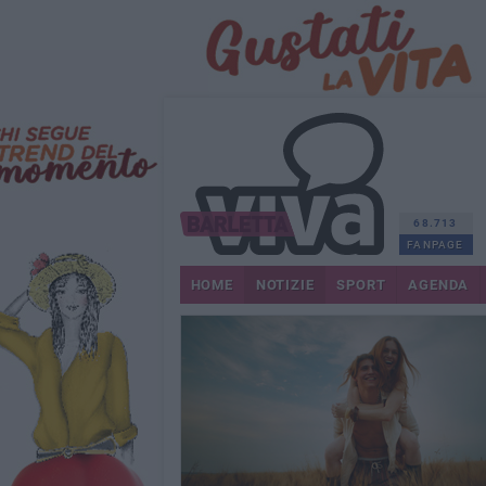
68.713
FANPAGE
HOME
NOTIZIE
SPORT
AGENDA