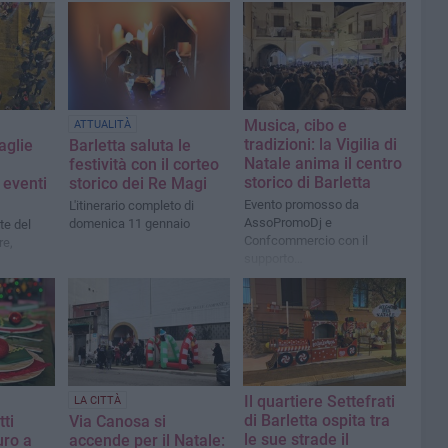
Musica, cibo e
ATTUALITÀ
tradizioni: la Vigilia di
aglie
Barletta saluta le
Natale anima il centro
festività con il corteo
storico di Barletta
i eventi
storico dei Re Magi
Evento promosso da
L'itinerario completo di
AssoPromoDj e
domenica 11 gennaio
te del
Confcommercio con il
re,
supporto
dell'amministrazione
comunale
Il quartiere Settefrati
LA CITTÀ
di Barletta ospita tra
tti
Via Canosa si
le sue strade il
uro a
accende per il Natale: