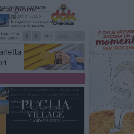
Ù LETTI QUESTA SETTIMANA
VENERDÌ 31 LUGLIO
Inaugurato il nuovo parcheggio nella
stazione di Barletta
A
BARLETTA
MERCOLEDÌ 5 AGOSTO
APP
Barletta piange Gioacchino Dagnello:
NIO QUINTO
64enne barlettano investito all'alba a Trani
GIOVEDÌ 30 LUGLIO
Rapina all'Ipercoop di Barletta: nel mirino la
gioielleria, banditi in fuga
DOMENICA 2 AGOSTO
Beni confiscati alla mafia. Nasce il servizio
di Co-housing
VENERDÌ 31 LUGLIO
Divieto di balneazione revocato, tornano
balneabili le acque antistanti il Canale H
MERCOLEDÌ 5 AGOSTO
Jova Summer Party, giovedì mattina
sopralluogo nell'area dell'evento