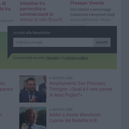
Presepe Vivente
 di
iniziative tra
la tra
parrocchia e
Cori natalizi e personaggi
commercianti in
tradizionali interpretati dagli
attesa di villa Bonelli
alunni dell'Istituto "Musti-
upererà i
Dimiccoli"
Domani passeggiata nel
quartiere con la Santa
Iscriviti alla Newsletter
Allegrezza
Iscriviti
Iscrivendoti accetti i
termini
e la
privacy policy
6 AGOSTO 2026
io,
Ampliamento San Procopio,
 parola
Trimigno: «Qual è il vero parere
di Arpa Puglia?»
6 AGOSTO 2026
i
Addio a mister Marchioro.
L'uomo del Barletta in B