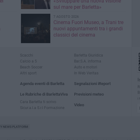
el
«Sviluppare una nuova visione
sul mare per Barletta»
7 AGOSTO 2026
Cinema Fuori Museo, a Trani tre
a
nuovi appuntamenti tra i grandi
classici del cinema
Scacchi
Barletta Giuridica
Calcio a 5
Bar.S.A. informa
Beach Soccer
Auto e motori
Altri sport
In Web Veritas
I
Agenda eventi di Barletta
Segnalazioni iReport
R
B
Le Rubriche di BarlettaViva
Previsioni meteo
i
Cara Barletta ti scrivo
Video
Sicur.a.l.a S.r.l Formazione
TY NEWS PLATFORM