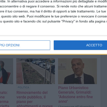
critte. In alternativa puoi accedere a informazioni più dettagliate e modif
acconsentire o di negare il consenso.
Si rende noto che alcuni trattamen
e il tuo consenso, ma hai il diritto di opporti a tale trattamento. Le tue
 questo sito web. Puoi modificare le tue preferenze o revocare il conse
questo sito e facendo clic sul pulsante "Privacy" in fondo alla pagina
PIÙ OPZIONI
ACCETTO
Piano Urbanistico
POLITICA
Generale, Grimaldi:
mato:
Rinnovamento del
"Adozione entro fine
one
verde pubblico, il
anno"
ferma
piano per
rletta
abbattimenti e nuove
L'Assessore all'Urbanistica