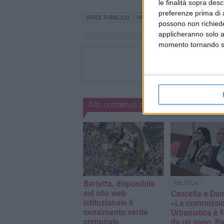
le finalità sopra des
preferenze prima di 
VERDE PUBBLICO
URBANISTICA
ELEZIONI
possono non richieder
applicheranno solo a
momento tornando su 
Altri contenuti a tema
Barletta, disponibile
POLITICA
sul sito web
Cascella e Da
istituzionale il
«La commissi
censimento verde
Urbanistica è 
comunale
da un anno, Ba