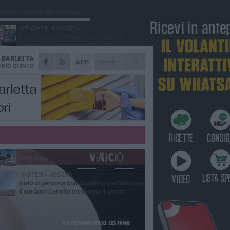
Ù LETTI QUESTA SETTIMANA
MERCOLEDÌ 5 AGOSTO
Barletta piange Gioacchino Dagnello:
64enne barlettano investito all'alba a Trani
A
BARLETTA
GIOVEDÌ 6 AGOSTO
APP
Il ricordo di "Cecco", il benzinaio col
NIO QUINTO
sorriso: «Contava i giorni che lo
paravano dalla pensione»
MERCOLEDÌ 5 AGOSTO
Jova Summer Party, giovedì mattina
sopralluogo nell'area dell'evento
DOMENICA 2 AGOSTO
Beni confiscati alla mafia. Nasce il servizio
di Co-housing
VENERDÌ 31 LUGLIO
Inaugurato il nuovo parcheggio nella
stazione di Barletta
MARTEDÌ 4 AGOSTO
Auto di persona con disabilità vandalizzata,
il sindaco Cannito condanna il gesto