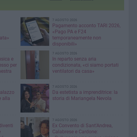
7 AGOSTO 2026
Pagamento acconto TARI 2026,
«Pago PA e F24
nata»
temporaneamente non
disponibili»
7 AGOSTO 2026
usica e
In reparto senza aria
esso per
condizionata, «ci siamo portati
hestra
ventilatori da casa»
7 AGOSTO 2026
Palazzo
Da estetista a imprenditrice: la
 alla
storia di Mariangela Nevola
7 AGOSTO 2026
diventi
Ex Convento di Sant'Andrea,
e
Calabrese e Cardone: