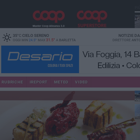
PI
35
°C
CIELO SERENO
NOTIZIE D
31.5°
OGGI MIN
24.5°
MAX
A
BARLETTA
DIRETTORE
ANTO
se
RUBRICHE
IREPORT
METEO
VIDEO