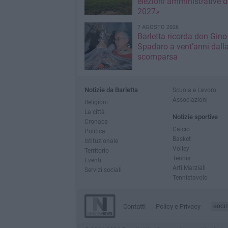
elezioni amministrative d
2027»
7 AGOSTO 2026
Barletta ricorda don Gino
Spadaro a vent’anni dall
scomparsa
Notizie da Barletta
Scuola e Lavoro
Associazioni
Religioni
La città
Notizie sportive
Cronaca
Calcio
Politica
Basket
Istituzionale
Volley
Territorio
Tennis
Eventi
Arti Marziali
Servizi sociali
Tennistavolo
Contatti
Policy e Privacy
GOCI