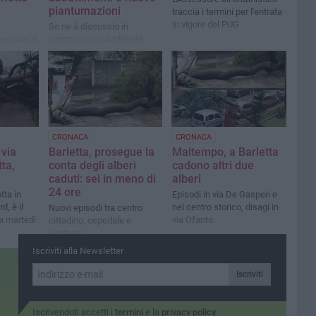
piantumazioni
traccia i termini per l'entrata
in vigore del PUG
Se ne è discussio in
commissione Ambiente
siglieri di
CRONACA
CRONACA
 via
Barletta, prosegue la
Maltempo, a Barletta
ta,
conta degli alberi
cadono altri due
caduti: sei in meno di
alberi
24 ore
tta in
Episodi in via De Gasperi e
d, è il
nel centro storico, disagi in
Nuovi episodi tra centro
a martedì
via Ofanto
cittadino, ospedale e
cimitero
Iscriviti alla Newsletter
Iscriviti
Iscrivendoti accetti i
termini
e la
privacy policy