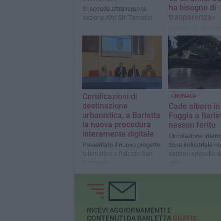
ha bisogno di
Si accede attraverso la
trasparenza»
sezione Altri Siti Tematici
La nota dei due con
opposizione
Certificazioni di
CRONACA
destinazione
Cade albero in
urbanistica, a Barletta
Foggia a Barlet
la nuova procedura
nessun ferito
interamente digitale
Circolazione interro
Presentato il nuovo progetto
zona industriale nor
telematico a Palazzo San
settimo episodio d
Domenico
sera
RICEVI AGGIORNAMENTI E
CONTENUTI DA BARLETTA
GRATIS