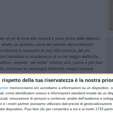
re un po' le cose alla malora e, poco prima delle elezioni,
albero, un giardino, parla del pericolo del punteruolo
strombazza la necessità di una città turistica, per poi
ettori barlettani si ricorderanno di lui nel seggio elettorale.
itico - amante - del verde". Intanto, ulivi, palme e pini non
uito, conclusa la campagna elettorale, meglio lasciare
o sostituirli. In attesa che qualcuno pianti le violette
l rispetto della tua riservatezza è la nostra prior
ardino portatile, saluto a modo mio quest'albero, che
.
artner
memorizziamo e/o accediamo a informazioni su un dispositivo, c
ali, come identificatori univoci e informazioni standard inviate da un di
zzati, misurazione di annunci e contenuti, analisi dell'audience e svilupp
e stranieri, che vorrebbero abbellire i propri giardini con
i e i nostri partner possiamo utilizzare dati precisi di geolocalizzazione 
o pare Barletta non è la Puglia. A questo albero, non resta
del dispositivo. Puoi fare clic per consentire a noi e ai nostri 1733 partn
ardere per le 100 pizzerie della città.