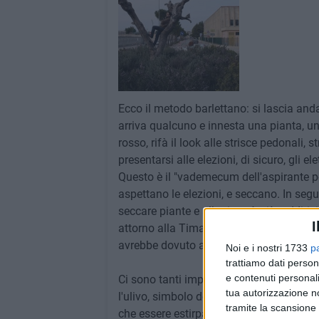
Ecco il metodo barlettano: si lascia anda
arriva qualcuno e innesta una pianta, un 
rosso, rifà il look alle strisce pedonali, 
presentarsi alle elezioni, di sicuro, gli el
Questo è il "vademecum dell'aspirante pol
aspettano le elezioni, e seccano. In seg
seccare piante e alberi, sarà più redditizi
I
attorno alla Timac, o che inauguri un gi
avrebbe dovuto avere una sorte migliore
Noi e i nostri 1733
p
trattiamo dati person
e contenuti personali
Ci sono tanti imprenditori del Nord Italia 
tua autorizzazione no
l'ulivo, simbolo della Puglia, ma a quant
tramite la scansione 
che essere estirpato e diventare legna da 