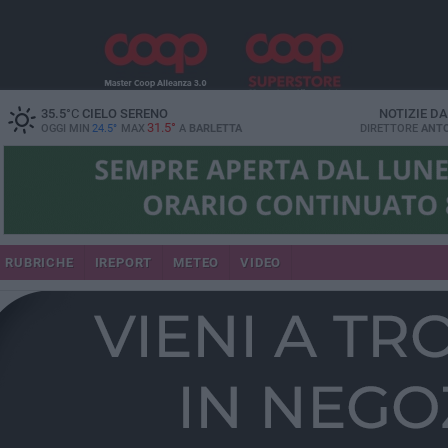
35.5
°C
CIELO SERENO
NOTIZIE D
31.5°
OGGI MIN
24.5°
MAX
A
BARLETTA
DIRETTORE
ANTO
RUBRICHE
IREPORT
METEO
VIDEO