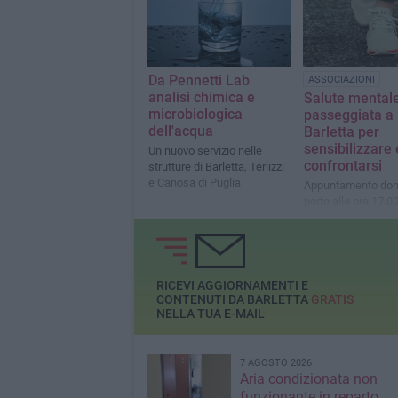
Da Pennetti Lab
ASSOCIAZIONI
analisi chimica e
Salute mentale
microbiologica
passeggiata a
dell'acqua
Barletta per
sensibilizzare 
Un nuovo servizio nelle
confrontarsi
strutture di Barletta, Terlizzi
e Canosa di Puglia
Appuntamento dom
porto alle ore 17.00
partecipazione libe
RICEVI AGGIORNAMENTI E
CONTENUTI DA BARLETTA
GRATIS
NELLA TUA E-MAIL
7 AGOSTO 2026
Aria condizionata non
funzionante in reparto,