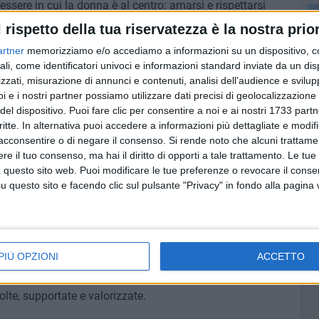
essere in cui la donna è al centro: amarsi e rispettarsi
sa questa realtà.
l rispetto della tua riservatezza è la nostra prior
artner
memorizziamo e/o accediamo a informazioni su un dispositivo, c
all'allenamento fisico: sarà possibile partecipare a lezioni
ali, come identificatori univoci e informazioni standard inviate da un di
ano flessibilità, postura e consapevolezza corporea,
zzati, misurazione di annunci e contenuti, analisi dell'audience e svilupp
i e i nostri partner possiamo utilizzare dati precisi di geolocalizzazione 
del dispositivo. Puoi fare clic per consentire a noi e ai nostri 1733 partn
l Benessere di Tutte le Donne
critte. In alternativa puoi accedere a informazioni più dettagliate e modif
acconsentire o di negare il consenso.
Si rende noto che alcuni trattamen
ico e fitness, ma un luogo in cui il benessere è inclusivo
e il tuo consenso, ma hai il diritto di opporti a tale trattamento. Le tue
ca è un pilastro fondamentale della nostra filosofia: offrire
 questo sito web. Puoi modificare le tue preferenze o revocare il conse
ffrontando o ha affrontato terapie oncologiche,
questo sito e facendo clic sul pulsante "Privacy" in fondo alla pagina
olli specifici.
nessere
o di riferimento per chi desidera prendersi cura di sé
PIÙ OPZIONI
ACCETTO
ogie innovative e l'esperienza di professionisti qualificati.
impegno per la salute e il benessere si rinnova, offrendo
olte, supportate e valorizzate.