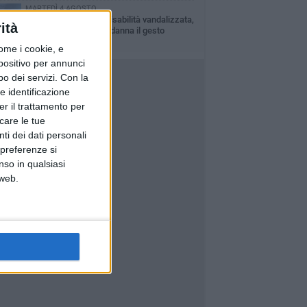
MARTEDÌ 4 AGOSTO
Auto di persona con disabilità vandalizzata,
ità
il sindaco Cannito condanna il gesto
ome i cookie, e
spositivo per annunci
o dei servizi.
Con la
e identificazione
er il trattamento per
icare le tue
ti dei dati personali
 preferenze si
nso in qualsiasi
 web.