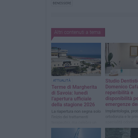
BENESSERE
Altri contenuti a tema
Studio Dentisti
ATTUALITÀ
Domenico Caf
Terme di Margherita
reperibilità e
di Savoia: lunedì
disponibilità p
l’apertura ufficiale
emergenze den
della stagione 2026
Implantologia, prot
La riapertura non segna solo
ortodonzia e le prin
l'inizio dei trattamenti
specialità odontoia
terapeutici, ma celebra un
con assistenza pe
importante percorso di
dentali a Barletta
rinnovamento