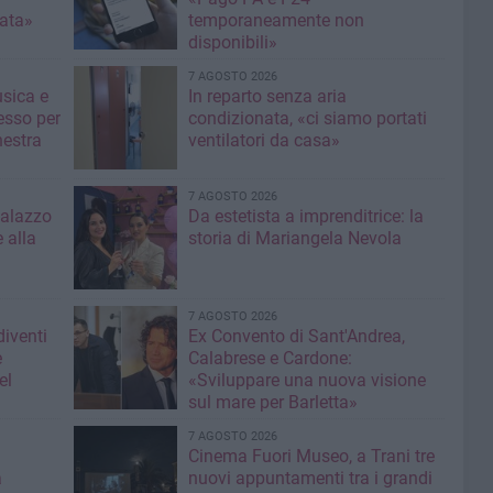
nata»
temporaneamente non
disponibili»
7 AGOSTO 2026
usica e
In reparto senza aria
esso per
condizionata, «ci siamo portati
hestra
ventilatori da casa»
7 AGOSTO 2026
Palazzo
Da estetista a imprenditrice: la
 alla
storia di Mariangela Nevola
7 AGOSTO 2026
diventi
Ex Convento di Sant'Andrea,
e
Calabrese e Cardone:
el
«Sviluppare una nuova visione
sul mare per Barletta»
7 AGOSTO 2026
Cinema Fuori Museo, a Trani tre
a
nuovi appuntamenti tra i grandi