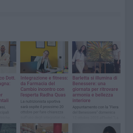
co Dott.
Integrazione e fitness:
Barletta si illumina di
agna:
da Farmacia del
Benessere: una
Cambio incontro con
giornata per ritrovare
er
l’esperta Radha Quas
armonia e bellezza
tali
interiore
La nutrizionista sportiva
sarà ospite il prossimo 20
esi,
Appuntamento con la "Fiera
ottobre per fare chiarezza
cipali
del Benessere" domenica
sull’uso degli integratori nel
triche,
12 ottobre 2025 all'hotel "La
fitness e nella vita
r urgenze
Terrazza"
quotidiana