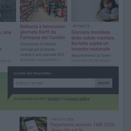
Bellezza e benessere:
ATTUALITÀ
giornata Korff da
, una
Giornata mondiale
Farmacia del Cambio
della salute mentale,
Barletta ospita un
Il prossimo 15 ottobre
e
incontro nazionale
consigli per la beauty
routine e uno speciale 30%
Appuntamento al Teatro
di scontro sui prodotti a
Curci il 24-25-26 ottobre
ani al
marchio Korff
nell'ambito del programma
:
dell'ASL Bat
ra
Iscriviti alla Newsletter
Iscriviti
Iscrivendoti accetti i
termini
e la
privacy policy
7 AGOSTO 2026
Pagamento acconto TARI 2026,
«Pago PA e F24