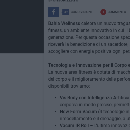
SPONSORIZZATO
49
CONDIVISIONI
1
COMMENTO
Bahia Wellness
celebra un nuovo traguar
fitness, un ambiente innovativo in cui il
generazione. Per questa occasione specia
riceverà la benedizione di un sacerdote,
accogliere con energia positiva ogni per
Tecnologia e Innovazione per il Corpo 
La nuova area fitness è dotata di macch
del corpo e il miglioramento delle perfo
disponibili troviamo:
Vis Body con Intelligenza Artificia
corporea in modo preciso, permette
New Form Vacum
(4 tecnologie in
rimodellamento e il drenaggio, aiuta
Vacum IR Roll
– L'ultima innovazion