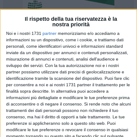
Il rispetto della tua riservatezza è la
nostra priorità
Noi e i nostri 1731
partner
memorizziamo e/o accediamo a
A cura di
informazioni su un dispositivo, come i cookie, e trattiamo dati
SABRINA CUCCORESE
personali, come identificatori univoci e informazioni standard
inviate da un dispositivo per annunci e contenuti personalizzati,
misurazione di annunci e contenuti, analisi dell'audience e
Dopo un lunghissimo periodo di assenza, la nostra città
sviluppo dei servizi.
Con la tua autorizzazione noi e i nostri
riaccoglie con onore il Comitato della società Dante Alighieri,
partner possiamo utilizzare dati precisi di geolocalizzazione e
identificazione tramite la scansione del dispositivo. Puoi fare clic
un'associazione che ha il compito di tutelare e diffondere la
per consentire a noi e ai nostri 1731 partner il trattamento per le
lingua e la cultura italiana nel mondo. Il prestigio della
finalità sopra descritte. In alternativa puoi accedere a
società è noto in Italia e all'estero dove fa sentire la sua
informazioni più dettagliate e modificare le tue preferenze prima
presenza con oltre quattrocento comitati e adesso, dopo ben
di acconsentire o di negare il consenso.
Si rende noto che alcuni
99 anni, anche Barletta torna ad avere il suo comitato di
trattamenti dei dati personali possono non richiedere il tuo
rappresentanza. L'evento si è celebrato venerdì 11 maggio
consenso, ma hai il diritto di opporti a tale trattamento. Le tue
presso il Circolo Unione di Barletta con grande onore ed
preferenze si applicheranno solo a questo sito web. Puoi
modificare le tue preferenze o revocare il consenso in qualsiasi
entusiasmo del prof. Giuseppe Lagrasta, presidente del
momento tornando su questo sito e facendo clic sul pulsante