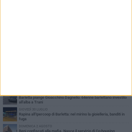
PIÙ LETTI QUESTA SETTIMANA
VENERDÌ 31 LUGLIO
Inaugurato il nuovo parcheggio nella stazione di Barletta
MERCOLEDÌ 5 AGOSTO
Barletta piange Gioacchino Dagnello: 64enne barlettano investito
all'alba a Trani
GIOVEDÌ 30 LUGLIO
Rapina all'Ipercoop di Barletta: nel mirino la gioielleria, banditi in
fuga
DOMENICA 2 AGOSTO
Beni confiscati alla mafia. Nasce il servizio di Co-housing