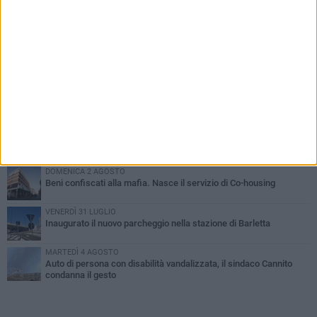
PIÙ LETTI QUESTA SETTIMANA
MERCOLEDÌ 5 AGOSTO
Barletta piange Gioacchino Dagnello: 64enne barlettano investito
all'alba a Trani
GIOVEDÌ 6 AGOSTO
Il ricordo di "Cecco", il benzinaio col sorriso: «Contava i giorni che
lo separavano dalla pensione»
MERCOLEDÌ 5 AGOSTO
Jova Summer Party, giovedì mattina sopralluogo nell'area
dell'evento
DOMENICA 2 AGOSTO
Beni confiscati alla mafia. Nasce il servizio di Co-housing
VENERDÌ 31 LUGLIO
Inaugurato il nuovo parcheggio nella stazione di Barletta
MARTEDÌ 4 AGOSTO
Auto di persona con disabilità vandalizzata, il sindaco Cannito
condanna il gesto