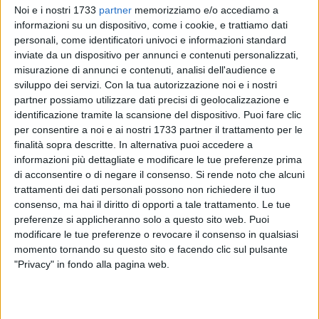
protagonisti del tour, iniziato il 31 gennaio da Messina, sono
Noi e i nostri 1733
partner
memorizziamo e/o accediamo a
due ragazzi, Tommy e Gesa, selezionati tra diverse migliaia
informazioni su un dispositivo, come i cookie, e trattiamo dati
di aspiranti ambasciatori del Monopoly. Lo scopo dei due
personali, come identificatori univoci e informazioni standard
inviate da un dispositivo per annunci e contenuti personalizzati,
globetrotter sarà quello di premiare le città italiane che,
misurazione di annunci e contenuti, analisi dell'audience e
grazie al referendum promosso lo scorso anno, sono riuscite
sviluppo dei servizi.
Con la tua autorizzazione noi e i nostri
ad aggiudicarsi un posto sul mitico tabellone verde. Fra
partner possiamo utilizzare dati precisi di geolocalizzazione e
queste ci sono i tre capoluoghi della Bat: Andria, Trani e
identificazione tramite la scansione del dispositivo. Puoi fare clic
Barletta.
per consentire a noi e ai nostri 1733 partner il trattamento per le
finalità sopra descritte. In alternativa puoi accedere a
Il tour farà tappa nella Bat il 6 febbraio, destinazione
informazioni più dettagliate e modificare le tue preferenze prima
di acconsentire o di negare il consenso.
Si rende noto che alcuni
Palasport di Andria (in corso Germania). All'evento,
trattamenti dei dati personali possono non richiedere il tuo
patrocinato dal settore pubblica istruzione e turismo di
consenso, ma hai il diritto di opporti a tale trattamento. Le tue
Andria, parteciperà anche il Comune di Trani. I due
preferenze si applicheranno solo a questo sito web. Puoi
testimonial del Monopoly verranno accolti alle 11 nel
modificare le tue preferenze o revocare il consenso in qualsiasi
Palasport dove si svolgerà una speciale monopolata, ovvero
momento tornando su questo sito e facendo clic sul pulsante
una megapartita con protagoniste alcune scolaresche delle
"Privacy" in fondo alla pagina web.
città di Andria e Trani. E proprio al palazzetto, il sindaco di
Andria Nicola Giorgino ed il sindaco di Trani, Giuseppe
Tarantini, riceveranno in anteprima il nuovo gioco del