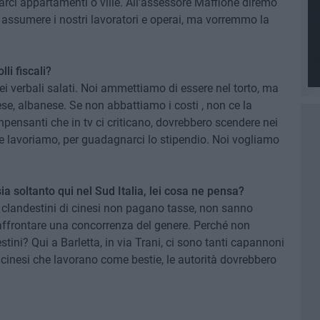
rci appartamenti o ville. All'assessore Maffione diremo
 assumere i nostri lavoratori e operai, ma vorremmo la
li fiscali?
ei verbali salati. Noi ammettiamo di essere nel torto, ma
e, albanese. Se non abbattiamo i costi , non ce la
pensanti che in tv ci criticano, dovrebbero scendere nei
me lavoriamo, per guadagnarci lo stipendio. Noi vogliamo
a soltanto qui nel Sud Italia, lei cosa ne pensa?
tori clandestini di cinesi non pagano tasse, non sanno
affrontare una concorrenza del genere. Perché non
tini? Qui a Barletta, in via Trani, ci sono tanti capannoni
cinesi che lavorano come bestie, le autorità dovrebbero