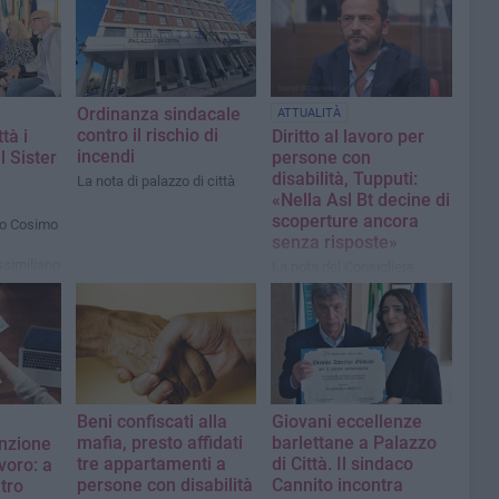
Ordinanza sindacale
ATTUALITÀ
contro il rischio di
tà i
Diritto al lavoro per
incendi
 Sister
persone con
disabilità, Tupputi:
La nota di palazzo di città
«Nella Asl Bt decine di
scoperture ancora
aco Cosimo
senza risposte»
similiano
La nota del Consigliere
Comunale Vito Tupputi
Beni confiscati alla
Giovani eccellenze
mafia, presto affidati
barlettane a Palazzo
enzione
tre appartamenti a
di Città. Il sindaco
avoro: a
persone con disabilità
Cannito incontra
ntro