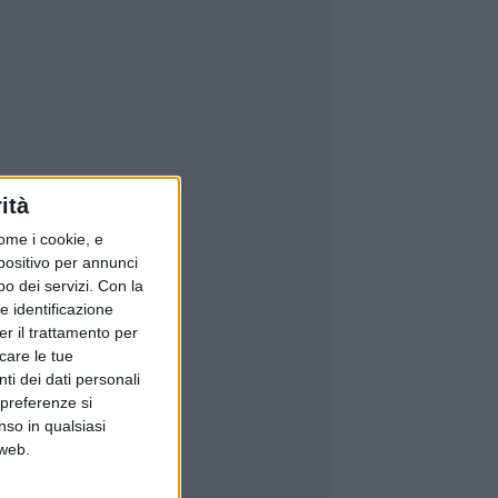
ità
ome i cookie, e
spositivo per annunci
o dei servizi.
Con la
e identificazione
er il trattamento per
icare le tue
ti dei dati personali
 preferenze si
nso in qualsiasi
 web.