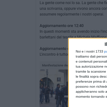
La gente come noi lo sa. La gente che fi
una scrivania, oppure vivono ancora co
assumere regolarmente i nostri operai.
Aggiornamento ore 12:40
In questi momenti sta avendo inizio l'inc
barlettani del tessile e Michele Maffione,
I
Aggiornamento ore 13:20
Noi e i nostri 1733
p
L'incontro è tuttora in corso. Tanta attes
trattiamo dati person
e contenuti personali
Manifestazione degli imprenditori barlettani
tua autorizzazione no
tramite la scansione 
le finalità sopra des
preferenze prima di 
possono non richieder
applicheranno solo a
momento tornando su 