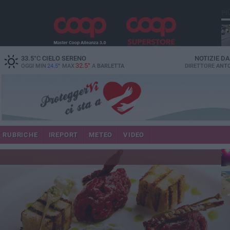
PI
33.5
°C
CIELO SERENO
NOTIZIE D
32.5°
OGGI MIN
24.5°
MAX
A
BARLETTA
DIRETTORE
ANTO
se
RUBRICHE
IREPORT
METEO
VIDEO