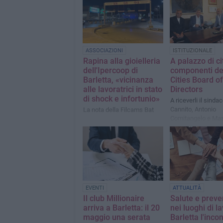
ASSOCIAZIONI
ISTITUZIONALE
Rapina alla gioielleria
A palazzo di cit
dell'Ipercoop di
componenti del
Barletta, «vicinanza
Cities Board of
alle lavoratrici in stato
Directors
di shock e infortunio»
A riceverli il sind
Cannito, Antonio
La nota della Filcams Bat
Comitangelo e Mas
Dileo
EVENTI
ATTUALITÀ
Il club Millionaire
Salute e prev
arriva a Barletta: il 20
nei luoghi di l
maggio una serata
Barletta l'inco