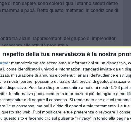
nge di non sapere, sono coloro i quali stanno seduti dietro
n mamma e papà. Detto questo, metteteci in condizione di
ontro tra alcuni rappresentanti del gruppo di imprenditori
 assessore alle attività produttive.
l rispetto della tua riservatezza è la nostra prior
artner
memorizziamo e/o accediamo a informazioni su un dispositivo, c
a negli imprenditori rimasti all'esterno di Palazzo di Città.
ali, come identificatori univoci e informazioni standard inviate da un di
zzati, misurazione di annunci e contenuti, analisi dell'audience e svilupp
7 FOTO
i e i nostri partner possiamo utilizzare dati precisi di geolocalizzazione 
del dispositivo. Puoi fare clic per consentire a noi e ai nostri 1733 partn
critte. In alternativa puoi accedere a informazioni più dettagliate e modif
acconsentire o di negare il consenso.
Si rende noto che alcuni trattamen
e il tuo consenso, ma hai il diritto di opporti a tale trattamento. Le tue
 questo sito web. Puoi modificare le tue preferenze o revocare il conse
questo sito e facendo clic sul pulsante "Privacy" in fondo alla pagina