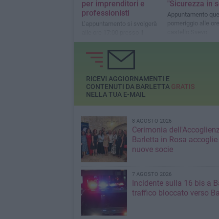
per imprenditori e
"Sicurezza in 
professionisti
Appuntamento que
pomeriggio alle ore
L’appuntamento si svolgerà
castello Svevo
alle ore 17:00 presso il
Circolo Tennis “Hugo
Simmen”
RICEVI AGGIORNAMENTI E
CONTENUTI DA BARLETTA
GRATIS
NELLA TUA E-MAIL
8 AGOSTO 2026
Cerimonia dell'Accoglienz
Barletta in Rosa accoglie
nuove socie
7 AGOSTO 2026
Incidente sulla 16 bis a Ba
traffico bloccato verso Ba