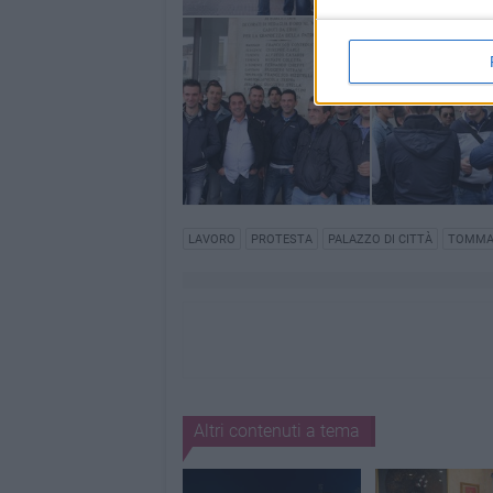
LAVORO
PROTESTA
PALAZZO DI CITTÀ
TOMMAS
Altri contenuti a tema