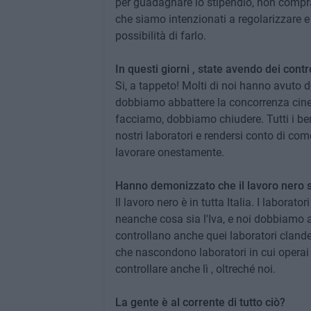
per guadagnare lo stipendio, non compra
che siamo intenzionati a regolarizzare e
possibilità di farlo.
In questi giorni , state avendo dei control
Si, a tappeto! Molti di noi hanno avuto d
dobbiamo abbattere la concorrenza cines
facciamo, dobbiamo chiudere. Tutti i ben
nostri laboratori e rendersi conto di co
lavorare onestamente.
Hanno demonizzato che il lavoro nero si
Il lavoro nero è in tutta Italia. I labora
neanche cosa sia l'Iva, e noi dobbiamo 
controllano anche quei laboratori clandes
che nascondono laboratori in cui operai 
controllare anche lì , oltreché noi.
La gente è al corrente di tutto ciò?