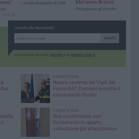
Marianna Bracco
scena"
La nota di palazzo di città
Proseguono gli incontri
sto
 15:30 al
Iscriviti alla Newsletter
Iscriviti
Iscrivendoti accetti i
termini
e la
privacy policy
8 AGOSTO 2026
a,
Nuova caserma dei Vigili del
 due
Fuoco BAT, Damiani incontra il
comandante Quinto
7 AGOSTO 2026
rletta,
Aria condizionata non
ri
funzionante in reparto,
«situazione già attenzionata»