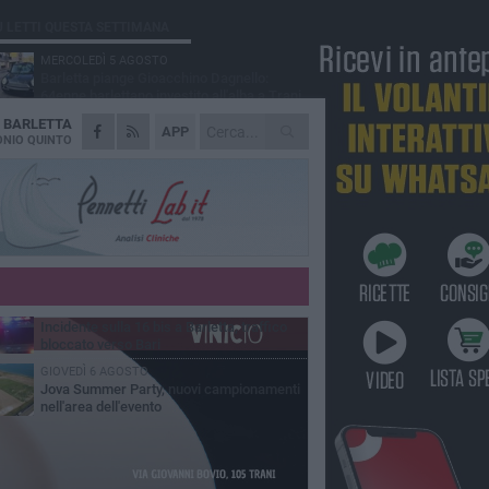
Ù LETTI QUESTA SETTIMANA
MERCOLEDÌ 5 AGOSTO
Barletta piange Gioacchino Dagnello:
64enne barlettano investito all'alba a Trani
A
BARLETTA
GIOVEDÌ 6 AGOSTO
APP
Il ricordo di "Cecco", il benzinaio col
NIO QUINTO
sorriso: «Contava i giorni che lo
paravano dalla pensione»
MERCOLEDÌ 5 AGOSTO
Jova Summer Party, giovedì mattina
sopralluogo nell'area dell'evento
DOMENICA 2 AGOSTO
Beni confiscati alla mafia. Nasce il servizio
di Co-housing
VENERDÌ 7 AGOSTO
Incidente sulla 16 bis a Barletta, traffico
bloccato verso Bari
GIOVEDÌ 6 AGOSTO
Jova Summer Party, nuovi campionamenti
nell'area dell'evento