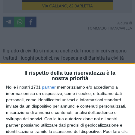
A cura di
TOMMASO FRANCAVILLA
Il grado di civiltà si misura anche dal modo in cui vengono
trattati i luoghi pubblici, nell'ospedale di Barletta la civiltà
degli utenti scarseggia. Mosso da un ennesimo "bisogno
impellente", mi reco al bagno pubblico dell'
Ospedale
Il rispetto della tua riservatezza è la
nostra priorità
"Dimiccoli"
, situato vicino la sala d'aspetto dell'entrata
principale. Entro e, come in un quiz, trovo davanti a me tre
Noi e i nostri 1731
partner
memorizziamo e/o accediamo a
informazioni su un dispositivo, come i cookie, e trattiamo dati
porte
(foto 9)
. Riesco a capire quale sia il bagno per gli
personali, come identificatori univoci e informazioni standard
uomini da una scritta a pennarello, "
UOMI
"
(foto 2)
, la toilette
inviate da un dispositivo per annunci e contenuti personalizzati,
per donne ha una scritta a penna
(foto 8)
. Cerco di aprire al
misurazione di annunci e contenuti, analisi dell'audience e
porta del bagno per uomini, è chiusa.
sviluppo dei servizi.
Con la tua autorizzazione noi e i nostri
partner possiamo utilizzare dati precisi di geolocalizzazione e
Non demordo e passo ad un altro bagno che dovrebbe
identificazione tramite la scansione del dispositivo. Puoi fare clic