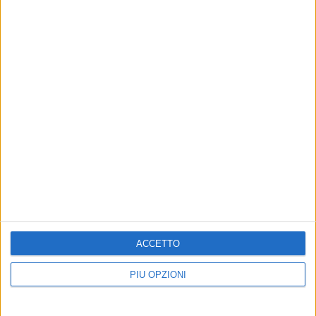
ACCETTO
PIÙ OPZIONI
Altri contenuti a tema