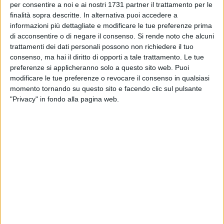
essere quello dedicato ai portatori di handicap, sulle porte
per consentire a noi e ai nostri 1731 partner il trattamento per le
finalità sopra descritte. In alternativa puoi accedere a
non ci sono indicazioni, sono state rubate
(foto 6)
. Entro
informazioni più dettagliate e modificare le tue preferenze prima
nella toilette, noto che cittadini - ladri hanno asportato le
di acconsentire o di negare il consenso.
Si rende noto che alcuni
cornici degli interruttori
(foto 10)
, si ruba per sfregiare o
trattamenti dei dati personali possono non richiedere il tuo
forse avevano bisogno di arredare le proprie case. La toilette,
consenso, ma hai il diritto di opporti a tale trattamento. Le tue
pur essendo pulita, è sprovvista di salviette e sapone, per
preferenze si applicheranno solo a questo sito web. Puoi
fortuna ho con me dei fazzolettini, sono salvo. Da notare
modificare le tue preferenze o revocare il consenso in qualsiasi
alcuni graffiti risalenti agli anni 2000, che denotano i
momento tornando su questo sito e facendo clic sul pulsante
"Privacy" in fondo alla pagina web.
problemi mentali dell'anonimo artista, che al contrario, terrà
la propria casa pulitissima.
(foto 7)
.
Infine, mi dirigo ai bagni pubblici del pronto soccorso, dove
la situazione è simile. Cerco privacy chiudendomi nella
toilette, non riesco a chiudere la porta , dato che la maniglia
è stata stritolata da una mano forzuta e anonima
(foto 1)
,
per cui dovrò tenere socchiusa la porta e sbrigarmi ad
espletare i miei bisogni. Prima di uscire, la mia attenzione è
colpita da un scritta sul muro:
«LA CARTA IGIENICA NON TE
LA PORTARE SERVE A TUTTI»
. Vorrei complimentarmi con