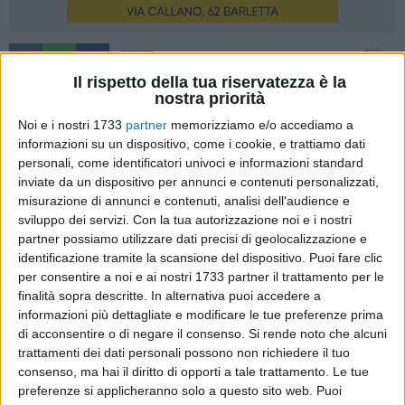
2570
A cura di
IDA VINELLA
Il rispetto della tua riservatezza è la
nostra priorità
Noi e i nostri 1733
partner
memorizziamo e/o accediamo a
informazioni su un dispositivo, come i cookie, e trattiamo dati
Grande commozione, tra abbracci e lacrime, per l'ultimo
personali, come identificatori univoci e informazioni standard
saluto a
Marilena Daddato
, 19enne barlettana: dopo un
inviate da un dispositivo per annunci e contenuti personalizzati,
coma lungo quattro mesi in seguito a un incidente in moto,
misurazione di annunci e contenuti, analisi dell'audience e
si sono svolti ieri i funerali della giovane nella parrocchia del
sviluppo dei servizi.
Con la tua autorizzazione noi e i nostri
partner possiamo utilizzare dati precisi di geolocalizzazione e
Santissimo Crocifisso.
identificazione tramite la scansione del dispositivo. Puoi fare clic
per consentire a noi e ai nostri 1733 partner il trattamento per le
Tra i numerosi pensieri e i messaggi di condoglianze
finalità sopra descritte. In alternativa puoi accedere a
espresse in modo condiviso per la famiglia di Marilena,
informazioni più dettagliate e modificare le tue preferenze prima
riceviamo quella più dolce e straziante di tutti: ci scrive la
di acconsentire o di negare il consenso.
Si rende noto che alcuni
mamma di Marilena, la signora Gianna, e con lei ricordiamo
trattamenti dei dati personali possono non richiedere il tuo
la giovane vita che da sabato scorso non c'è più.
consenso, ma hai il diritto di opporti a tale trattamento. Le tue
preferenze si applicheranno solo a questo sito web. Puoi