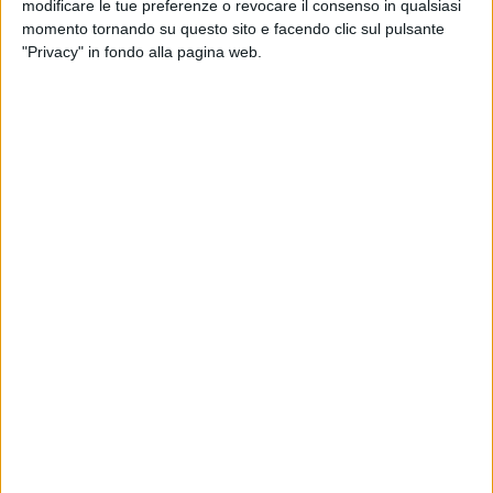
Sono passati 4 lunghi mesi. Il dolore è stato
modificare le tue preferenze o revocare il consenso in qualsiasi
momento tornando su questo sito e facendo clic sul pulsante
così grande che non ho mai avuto la forza di
"Privacy" in fondo alla pagina web.
scrivere qualche riga. Tutte le nostre energie
le abbiamo concentrate su Marilena. È stata
una combattente. Ci ha regalato gli ultimi
momenti insieme con degli sguardi intensi,
con i suoi occhi grandi. Abbiamo potuto
starle accanto nella sua battaglia che era
anche la nostra battaglia. È stato questo il
nostro miracolo: poterle starle vicino mentre
pian piano qualcosa di lei andava via. Ci ha
impiegato tutta la sua forza, è stata caparbia,
ha lottato, non si è arresa, anche se solo per
dei piccoli momenti che potrebbe sembrare
niente ma che per noi sono stati grandissimi.
Ricordo il primo giorno. Io e Nunzia, tua
cugina, che ringrazio, vicine al tuo letto per
mesi. Ci siamo fatte forza a vicenda. Ci
guardavamo e scendevano solo lacrime. Ti
guardavamo e dentro ci sentivamo devastate
da un dolore che ricorderemo per sempre.