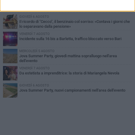
Barletta piange Gioacchino Dagnello: 64enne barlettano investito
all'alba a Trani
GIOVEDÌ 6 AGOSTO
Il ricordo di "Cecco", il benzinaio col sorriso: «Contava i giorni che
lo separavano dalla pensione»
VENERDÌ 7 AGOSTO
Incidente sulla 16 bis a Barletta, traffico bloccato verso Bari
MERCOLEDÌ 5 AGOSTO
Jova Summer Party, giovedì mattina sopralluogo nell'area
dell'evento
VENERDÌ 7 AGOSTO
Da estetista a imprenditrice: la storia di Mariangela Nevola
GIOVEDÌ 6 AGOSTO
Jova Summer Party, nuovi campionamenti nell'area dell'evento