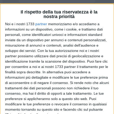
Il rispetto della tua riservatezza è la
nostra priorità
Noi e i nostri 1733
partner
memorizziamo e/o accediamo a
informazioni su un dispositivo, come i cookie, e trattiamo dati
Il Comune di Barletta, al fine di agevolare i contribuenti al
personali, come identificatori univoci e informazioni standard
corretto versamento dei tributi che compongono l'Imposta
inviate da un dispositivo per annunci e contenuti personalizzati,
Unica Comunale (IUC), e in particolare dell'Imposta
misurazione di annunci e contenuti, analisi dell'audience e
sviluppo dei servizi.
Con la tua autorizzazione noi e i nostri
municipale propria (IMU) e del Tributo sui Servizi Indivisibili
partner possiamo utilizzare dati precisi di geolocalizzazione e
(TASI), comunica le prossime scadenze per il versamento di
identificazione tramite la scansione del dispositivo. Puoi fare clic
quanto dovuto, in attesa che siano fissate dal legislatore
per consentire a noi e ai nostri 1733 partner il trattamento per le
regole definitive:
finalità sopra descritte. In alternativa puoi accedere a
informazioni più dettagliate e modificare le tue preferenze prima
IMU – IMPOSTA MUNICIPALE PROPRIA – ACCONTO ANNO
di acconsentire o di negare il consenso.
Si rende noto che alcuni
2014
trattamenti dei dati personali possono non richiedere il tuo
consenso, ma hai il diritto di opporti a tale trattamento. Le tue
La scadenza per il versamento dell'acconto IMU resta quella
preferenze si applicheranno solo a questo sito web. Puoi
stabilita per legge al
16/06/2014
. L'acconto è pari alla metà
modificare le tue preferenze o revocare il consenso in qualsiasi
dell'imposta dovuta per l'anno in corso, calcolata applicando
momento tornando su questo sito e facendo clic sul pulsante
le stesse aliquote e detrazioni già determinate per i dodici