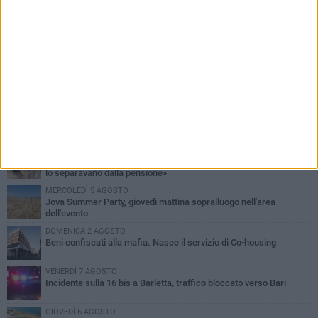
PIÙ LETTI QUESTA SETTIMANA
MERCOLEDÌ 5 AGOSTO
Barletta piange Gioacchino Dagnello: 64enne barlettano investito
all'alba a Trani
GIOVEDÌ 6 AGOSTO
Il ricordo di "Cecco", il benzinaio col sorriso: «Contava i giorni che
lo separavano dalla pensione»
MERCOLEDÌ 5 AGOSTO
Jova Summer Party, giovedì mattina sopralluogo nell'area
dell'evento
DOMENICA 2 AGOSTO
Beni confiscati alla mafia. Nasce il servizio di Co-housing
VENERDÌ 7 AGOSTO
Incidente sulla 16 bis a Barletta, traffico bloccato verso Bari
GIOVEDÌ 6 AGOSTO