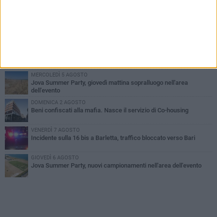
PIÙ LETTI QUESTA SETTIMANA
MERCOLEDÌ 5 AGOSTO
Barletta piange Gioacchino Dagnello: 64enne barlettano investito
all'alba a Trani
GIOVEDÌ 6 AGOSTO
Il ricordo di "Cecco", il benzinaio col sorriso: «Contava i giorni che
lo separavano dalla pensione»
MERCOLEDÌ 5 AGOSTO
Jova Summer Party, giovedì mattina sopralluogo nell'area
dell'evento
DOMENICA 2 AGOSTO
Beni confiscati alla mafia. Nasce il servizio di Co-housing
VENERDÌ 7 AGOSTO
Incidente sulla 16 bis a Barletta, traffico bloccato verso Bari
GIOVEDÌ 6 AGOSTO
Jova Summer Party, nuovi campionamenti nell'area dell'evento