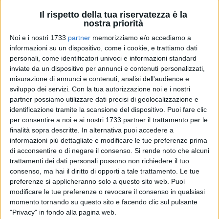
Il rispetto della tua riservatezza è la
nostra priorità
Noi e i nostri 1733
partner
memorizziamo e/o accediamo a
2
informazioni su un dispositivo, come i cookie, e trattiamo dati
personali, come identificatori univoci e informazioni standard
inviate da un dispositivo per annunci e contenuti personalizzati,
Alla vigilia della Giornata Internazionale della Donna, venerdì
misurazione di annunci e contenuti, analisi dell'audience e
sviluppo dei servizi.
Con la tua autorizzazione noi e i nostri
7 Marzo alle ore 18 presso il Castello di Barletta, si terrà
partner possiamo utilizzare dati precisi di geolocalizzazione e
l'evento "LA VOCE DELLE DONNE".
identificazione tramite la scansione del dispositivo. Puoi fare clic
per consentire a noi e ai nostri 1733 partner il trattamento per le
L'evento è stato ideato dal Settore Welfare in collaborazione
finalità sopra descritte. In alternativa puoi accedere a
con il Centro Antiviolenza Comunale, gestito
informazioni più dettagliate e modificare le tue preferenze prima
dall'Osservatorio Giulia e Rossella: Centro Antiviolenza ETS.
di acconsentire o di negare il consenso.
Si rende noto che alcuni
L'intento sarà quello di dare risalto alla figura femminile
trattamenti dei dati personali possono non richiedere il tuo
consenso, ma hai il diritto di opporti a tale trattamento. Le tue
attraverso le voci di quattro donne, eccellenze del nostro
preferenze si applicheranno solo a questo sito web. Puoi
territorio:
modificare le tue preferenze o revocare il consenso in qualsiasi
momento tornando su questo sito e facendo clic sul pulsante
Dott.ssa Floriana Dibenedetto, Giudice Sez. Lavoro del
"Privacy" in fondo alla pagina web.