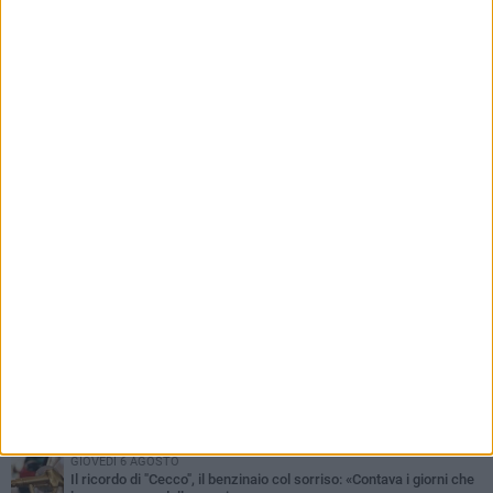
«situazione già attenzionata»
PIÙ LETTI QUESTA SETTIMANA
MERCOLEDÌ 5 AGOSTO
Barletta piange Gioacchino Dagnello: 64enne barlettano investito
all'alba a Trani
GIOVEDÌ 6 AGOSTO
Il ricordo di "Cecco", il benzinaio col sorriso: «Contava i giorni che