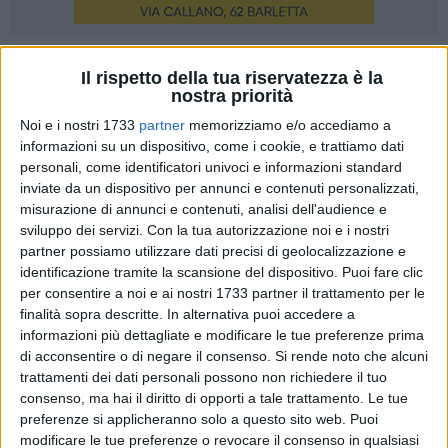
A cura di
Il rispetto della tua riservatezza è la
REDAZIONE BARLETTALIFE
nostra priorità
Noi e i nostri 1733
partner
memorizziamo e/o accediamo a
informazioni su un dispositivo, come i cookie, e trattiamo dati
Si è tenuta martedì 15 settembre alle ore 18 nella Sala Rossa
personali, come identificatori univoci e informazioni standard
del Castello di Barletta la conferenza stampa "La Tana
inviate da un dispositivo per annunci e contenuti personalizzati,
10/11: la tana teatro da amare"
misurazione di annunci e contenuti, analisi dell'audience e
sviluppo dei servizi.
Con la tua autorizzazione noi e i nostri
partner possiamo utilizzare dati precisi di geolocalizzazione e
Sono intervenuti:
identificazione tramite la scansione del dispositivo. Puoi fare clic
per consentire a noi e ai nostri 1733 partner il trattamento per le
Silvia Godelli - Assessore al Mediterraneo, Cultura e Turismo
finalità sopra descritte. In alternativa puoi accedere a
Nicola Maffei - Sindaco della Città di Barletta
informazioni più dettagliate e modificare le tue preferenze prima
Giancarlo Piccirillo - Responsabile Progetti FESR e Teatri
di acconsentire o di negare il consenso.
Si rende noto che alcuni
Abitati
trattamenti dei dati personali possono non richiedere il tuo
consenso, ma hai il diritto di opporti a tale trattamento. Le tue
Gianpiero Borgia - Direttore Artistico de La Tana
preferenze si applicheranno solo a questo sito web. Puoi
modificare le tue preferenze o revocare il consenso in qualsiasi