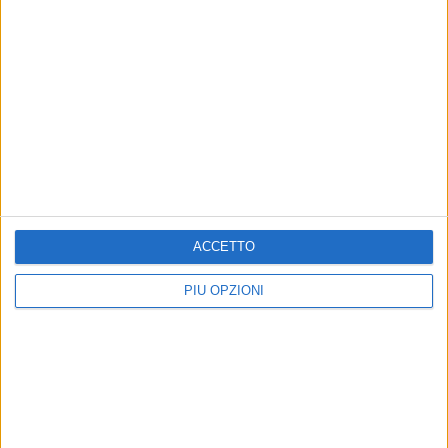
ORARIO SPETTACOLI
MER GIOV SAB ore 21.00
VEN ore 19.00
DOM ore 18.00
ACCETTO
PIÙ OPZIONI