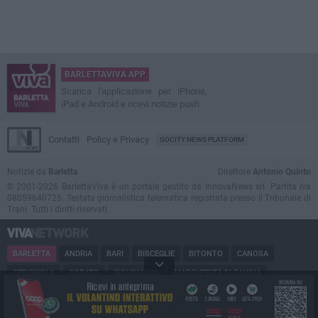
BARLETTAVIVA APP
Scarica l'applicazione per iPhone,
iPad e Android e ricevi notizie push
Contatti
Policy e Privacy
GOCITY NEWS PLATFORM
Notizie da
Barletta
Direttore
Antonio Quinto
© 2001-2026 BarlettaViva è un portale gestito da InnovaNews srl. Partita iva
08059640725. Testata giornalistica telematica registrata presso il Tribunale di
Trani. Tutti i diritti riservati.
BARLETTA
ANDRIA
BARI
BISCEGLIE
BITONTO
CANOSA
CERIGNOLA
CORATO
GIOVINAZZO
MARGHERITA DI SAVOIA
MINERVINO
MODUGNO
MOLFETTA
PUGLIA
RUVO
SAN FERDINANDO
SPINAZZOLA
TERLIZZI
TRANI
TRINITAPOLI