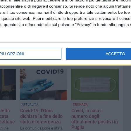
critte. In alternativa puoi accedere a informazioni più dettagliate e modif
acconsentire o di negare il consenso.
Si rende noto che alcuni trattamen
e il tuo consenso, ma hai il diritto di opporti a tale trattamento. Le tue
 questo sito web. Puoi modificare le tue preferenze o revocare il conse
questo sito e facendo clic sul pulsante "Privacy" in fondo alla pagina
PIÙ OPZIONI
ACCETTO
ATTUALITÀ
CRONACA
letta
Covid-19, l'Oms
Covid, in calo il
cata
dichiara la fine dello
numero degli
rlettane
stato di emergenza
attualmente positivi in
Puglia
ni nel
La comunicazione è stata