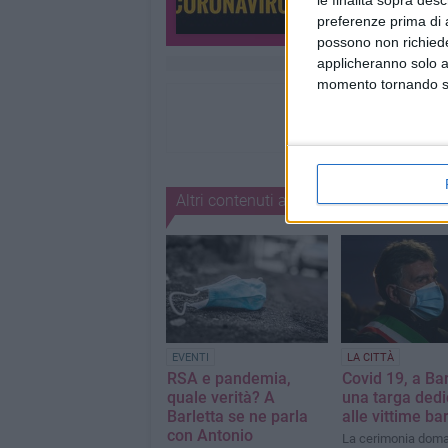
le finalità sopra des
preferenze prima di 
possono non richieder
applicheranno solo a
momento tornando su 
Altri contenuti a tema
EVENTI
LA CITTÀ
RSA e pandemia,
Covid 19, a Bar
quale verità? A
una targa dedi
Barletta se ne parla
alle vittime ba
con Antonio
La cerimonia doma