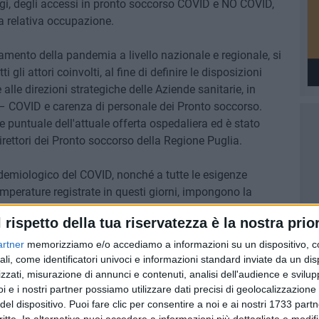
i, degli accessi in pronto soccorso COVID e NO COVID,
la relativa occupazione.
damento della pandemia a livello nazionale e regionale, si
 gli attori coinvolti, al fine di definire le disposizioni
alle direzioni strategiche delle Aziende sanitarie, in
– COVID e carenza di personale dei Pronto soccorso.
ne puntuale dell'attuale offerta ospedaliera ed è stato
rettori dei Pronto soccorso della Regione Puglia.
demiologico del COVID, nonché a tutte le esigenze
emperature registrate in questi giorni, impongono la
raggio che l'Assessore alla Sanità, per il tramite del
l rispetto della tua riservatezza è la nostra prior
a garantire.
artner
memorizziamo e/o accediamo a informazioni su un dispositivo, c
ali, come identificatori univoci e informazioni standard inviate da un di
irus
zzati, misurazione di annunci e contenuti, analisi dell'audience e svilupp
i sull'emergenza che ha cambiato il mondo
i e i nostri partner possiamo utilizzare dati precisi di geolocalizzazione 
del dispositivo. Puoi fare clic per consentire a noi e ai nostri 1733 partn