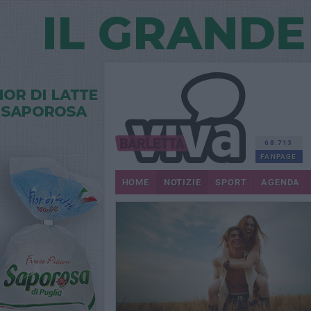
68.713
FANPAGE
HOME
NOTIZIE
SPORT
AGENDA