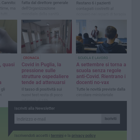
 Cannito:
fatta dal direttore generale
Restano 6 i pazienti
ittime, ma
dell'Organizzazione
contagiati costretti al
tutti
mondiale della sanità
ricovero nei reparti di terapia
ottato
Tedros Ghrebreyesus
intensiva
CRONACA
SCUOLA E LAVORO
, quasi
Covid in Puglia, la
A settembre si torna a
pressione sulle
scuola senza regole
strutture ospedaliere
anti-Covid. Rientrano i
a
tende ad attenuarsi
docenti no-vax
gli
Il tasso di positività sui
Tutte le novità previste dalla
i
nuovi test resta di poco
circolare ministeriale
inferiore al 15%
Iscriviti alla Newsletter
Iscriviti
Iscrivendoti accetti i
termini
e la
privacy policy