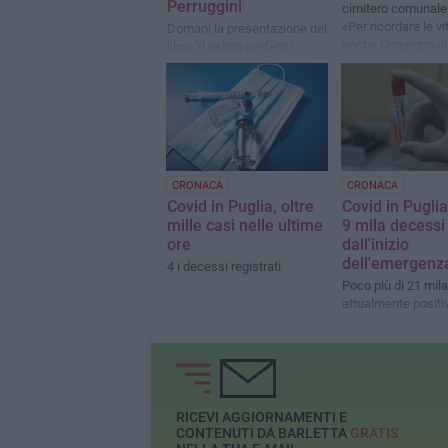
Perruggini
cimitero comunale.
«Per ricordare le v
Domani la presentazione del
anche l'impegno di 
libro "Il delitto perfetto"
coloro che hanno l
quotidianamente»
CRONACA
CRONACA
Covid in Puglia, oltre
Covid in Puglia
mille casi nelle ultime
9 mila decessi
ore
dall'inizio
dell'emergenz
4 i decessi registrati
Poco più di 21 mila 
attualmente positiv
RICEVI AGGIORNAMENTI E
CONTENUTI DA BARLETTA
GRATIS