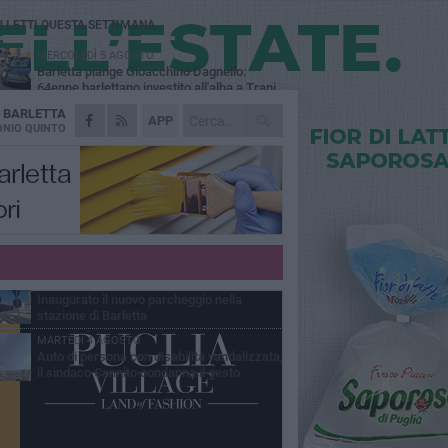
Ù LETTI QUESTA SETTIMANA
MERCOLEDÌ 5 AGOSTO
Barletta piange Gioacchino Dagnello:
64enne barlettano investito all'alba a Trani
A
BARLETTA
GIOVEDÌ 6 AGOSTO
APP
Il ricordo di "Cecco", il benzinaio col
NIO QUINTO
sorriso: «Contava i giorni che lo
paravano dalla pensione»
MERCOLEDÌ 5 AGOSTO
Jova Summer Party, giovedì mattina
sopralluogo nell'area dell'evento
DOMENICA 2 AGOSTO
Beni confiscati alla mafia. Nasce il servizio
di Co-housing
VENERDÌ 31 LUGLIO
Inaugurato il nuovo parcheggio nella
stazione di Barletta
MARTEDÌ 4 AGOSTO
Auto di persona con disabilità vandalizzata,
il sindaco Cannito condanna il gesto