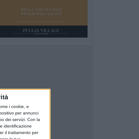
ità
ome i cookie, e
spositivo per annunci
o dei servizi.
Con la
e identificazione
er il trattamento per