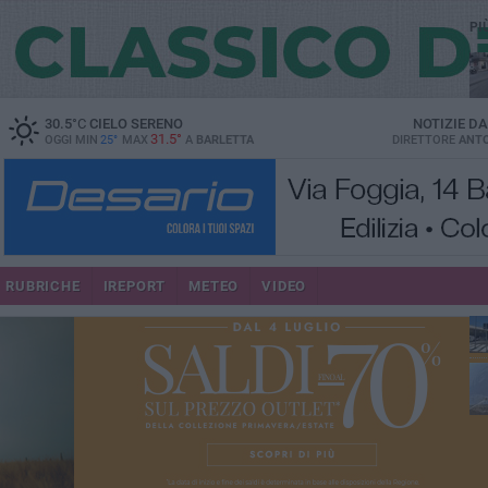
PI
30.5
°C
CIELO SERENO
NOTIZIE D
31.5°
OGGI MIN
25°
MAX
A
BARLETTA
DIRETTORE
ANTO
se
RUBRICHE
IREPORT
METEO
VIDEO