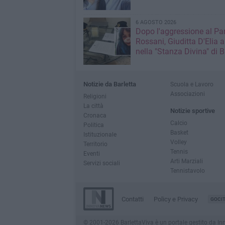
6 AGOSTO 2026
Dopo l'aggressione al Pa
Rossani, Giuditta D'Elia a
nella "Stanza Divina" di B
Notizie da Barletta
Scuola e Lavoro
Associazioni
Religioni
La città
Notizie sportive
Cronaca
Calcio
Politica
Basket
Istituzionale
Volley
Territorio
Tennis
Eventi
Arti Marziali
Servizi sociali
Tennistavolo
Contatti
Policy e Privacy
GOCI
© 2001-2026 BarlettaViva è un portale gestito da Innov