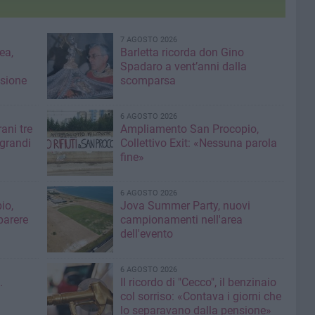
7 AGOSTO 2026
ea,
Barletta ricorda don Gino
Spadaro a vent’anni dalla
isione
scomparsa
6 AGOSTO 2026
ani tre
Ampliamento San Procopio,
 grandi
Collettivo Exit: «Nessuna parola
fine»
6 AGOSTO 2026
io,
Jova Summer Party, nuovi
parere
campionamenti nell'area
dell'evento
6 AGOSTO 2026
.
Il ricordo di "Cecco", il benzinaio
col sorriso: «Contava i giorni che
lo separavano dalla pensione»