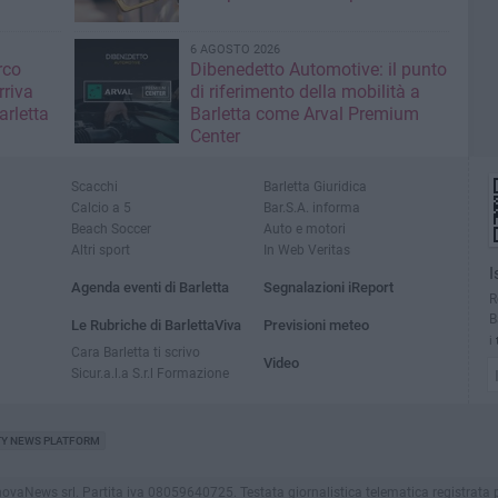
6 AGOSTO 2026
rco
Dibenedetto Automotive: il punto
rriva
di riferimento della mobilità a
arletta
Barletta come Arval Premium
Center
Scacchi
Barletta Giuridica
Calcio a 5
Bar.S.A. informa
Beach Soccer
Auto e motori
Altri sport
In Web Veritas
I
Agenda eventi di Barletta
Segnalazioni iReport
R
B
Le Rubriche di BarlettaViva
Previsioni meteo
i
Cara Barletta ti scrivo
Video
Sicur.a.l.a S.r.l Formazione
TY NEWS PLATFORM
aNews srl. Partita iva 08059640725. Testata giornalistica telematica registrata presso