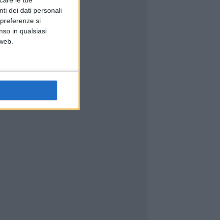
icare le tue
ti dei dati personali
 preferenze si
nso in qualsiasi
 web.