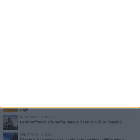
PIÙ LETTI QUESTA SETTIMANA
VENERDÌ 31 LUGLIO
Inaugurato il nuovo parcheggio nella stazione di Barletta
MERCOLEDÌ 5 AGOSTO
Barletta piange Gioacchino Dagnello: 64enne barlettano investito
all'alba a Trani
GIOVEDÌ 30 LUGLIO
Rapina all'Ipercoop di Barletta: nel mirino la gioielleria, banditi in
fuga
DOMENICA 2 AGOSTO
Beni confiscati alla mafia. Nasce il servizio di Co-housing
VENERDÌ 31 LUGLIO
Divieto di balneazione revocato, tornano balneabili le acque