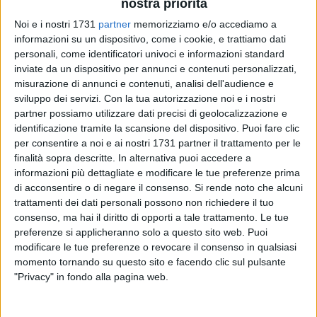
nostra priorità
Noi e i nostri 1731
partner
memorizziamo e/o accediamo a
78
A cura di
informazioni su un dispositivo, come i cookie, e trattiamo dati
ALESSIA FILOGRASSO
personali, come identificatori univoci e informazioni standard
inviate da un dispositivo per annunci e contenuti personalizzati,
misurazione di annunci e contenuti, analisi dell'audience e
Aria di festa presso la chiesa del Buon Pastore che ieri sera
sviluppo dei servizi.
Con la tua autorizzazione noi e i nostri
partner possiamo utilizzare dati precisi di geolocalizzazione e
ha festeggiato il suo protettore. Bancarelle, musica e fuochi
identificazione tramite la scansione del dispositivo. Puoi fare clic
d'artificio hanno celebrato Sant'Antonio da Padova che ha
per consentire a noi e ai nostri 1731 partner il trattamento per le
sfilato in processione tra i fedeli.
finalità sopra descritte. In alternativa puoi accedere a
Nato a Lisbona e morto a Padova è annoverato nella lista
informazioni più dettagliate e modificare le tue preferenze prima
dei santi più venerati al mondo, e così ogni anno la comunità
di acconsentire o di negare il consenso.
Si rende noto che alcuni
della zona "Medaglie d'Oro" si appresta ad onorarlo.
trattamenti dei dati personali possono non richiedere il tuo
consenso, ma hai il diritto di opporti a tale trattamento. Le tue
preferenze si applicheranno solo a questo sito web. Puoi
Sant'Antonio, figlio di genitori nobili, sappiamo che venne
modificare le tue preferenze o revocare il consenso in qualsiasi
battezzato con il nome di Fernando. A circa 15 anni entra nel
momento tornando su questo sito e facendo clic sul pulsante
convento agostiniano S. Vincenzo, fuori le mura di Lisbona,
"Privacy" in fondo alla pagina web.
per aderire al progetto di consacrazione a Dio che aveva
maturato nel tempo. Nel 1220 che Fernando viene a contatto