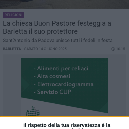
RELIGIONI
La chiesa Buon Pastore festeggia a
Barletta il suo protettore
Sant’Antonio da Padova unisce tutti i fedeli in festa
BARLETTA -
SABATO 14 GIUGNO 2025
10.15
Il rispetto della tua riservatezza è la