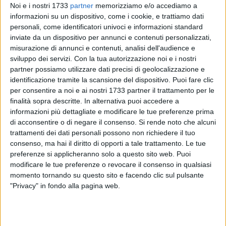
Noi e i nostri 1733
partner
memorizziamo e/o accediamo a
informazioni su un dispositivo, come i cookie, e trattiamo dati
personali, come identificatori univoci e informazioni standard
inviate da un dispositivo per annunci e contenuti personalizzati,
A cura di
IDA VINELLA
misurazione di annunci e contenuti, analisi dell'audience e
sviluppo dei servizi.
Con la tua autorizzazione noi e i nostri
partner possiamo utilizzare dati precisi di geolocalizzazione e
identificazione tramite la scansione del dispositivo. Puoi fare clic
In tempi bui in cui maleducazione ed episodi di illegalità
per consentire a noi e ai nostri 1733 partner il trattamento per le
sono all'ordine del giorno, quasi sorprende ascoltare una
finalità sopra descritte. In alternativa puoi accedere a
informazioni più dettagliate e modificare le tue preferenze prima
storia di così esemplare onestà: qualche giorno fa a Foggia,
di acconsentire o di negare il consenso.
Si rende noto che alcuni
una signora ha casualmente trovato nello sportello
trattamenti dei dati personali possono non richiedere il tuo
automatico Bancomat di una banca della città la somma di
consenso, ma hai il diritto di opporti a tale trattamento. Le tue
ben 1000 euro. Davanti a tale "tesoro", la fortunata trovatrice
preferenze si applicheranno solo a questo sito web. Puoi
non è caduta per nulla in tentazione, anzi, si è subito
modificare le tue preferenze o revocare il consenso in qualsiasi
presentata presso gli uffici della Questura di Foggia e ha
momento tornando su questo sito e facendo clic sul pulsante
consegnato al personale lì presente la somma nella sua
"Privacy" in fondo alla pagina web.
interezza, raccontando l'inusuale avvenimento. Gli agenti
della Divisione Anticrimine della Questura di Foggia hanno
subito effettuato gli opportuni accertamenti finalizzati ad