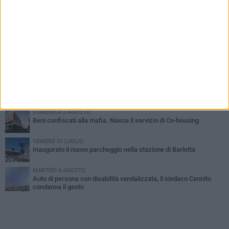
PIÙ LETTI QUESTA SETTIMANA
MERCOLEDÌ 5 AGOSTO
Barletta piange Gioacchino Dagnello: 64enne barlettano investito
all'alba a Trani
GIOVEDÌ 6 AGOSTO
Il ricordo di "Cecco", il benzinaio col sorriso: «Contava i giorni che
lo separavano dalla pensione»
MERCOLEDÌ 5 AGOSTO
Jova Summer Party, giovedì mattina sopralluogo nell'area
dell'evento
DOMENICA 2 AGOSTO
Beni confiscati alla mafia. Nasce il servizio di Co-housing
VENERDÌ 31 LUGLIO
Inaugurato il nuovo parcheggio nella stazione di Barletta
MARTEDÌ 4 AGOSTO
Auto di persona con disabilità vandalizzata, il sindaco Cannito
condanna il gesto