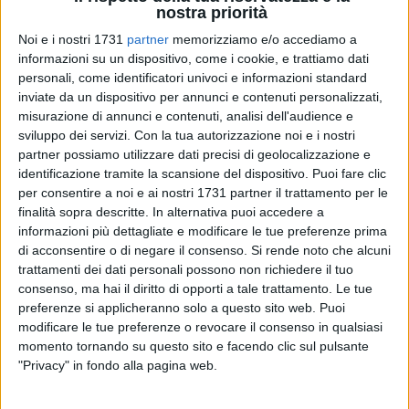
nostra priorità
Noi e i nostri 1731
partner
memorizziamo e/o accediamo a
informazioni su un dispositivo, come i cookie, e trattiamo dati
personali, come identificatori univoci e informazioni standard
inviate da un dispositivo per annunci e contenuti personalizzati,
2
misurazione di annunci e contenuti, analisi dell'audience e
Il
Gruppo Megamark
di Trani, realtà leader del sud Italia
sviluppo dei servizi.
Con la tua autorizzazione noi e i nostri
partner possiamo utilizzare dati precisi di geolocalizzazione e
nella distribuzione moderna con circa 600 punti vendita ad
identificazione tramite la scansione del dispositivo. Puoi fare clic
insegna A&O, Dok, Famila, Sole365 e Ottimo,
è la realtà
per consentire a noi e ai nostri 1731 partner il trattamento per le
pugliese dove le donne lavorano meglio.
A dirlo è l'
"Italy's
finalità sopra descritte. In alternativa puoi accedere a
Best Employers for Women"
, l'indagine condotta dal
Corriere
informazioni più dettagliate e modificare le tue preferenze prima
della Sera
in collaborazione con
Statista
, che ha misurato il
di acconsentire o di negare il consenso.
Si rende noto che alcuni
livello di soddisfazione delle donne che lavorano nelle
trattamenti dei dati personali possono non richiedere il tuo
aziende italiane, premiando quelle che si distinguono per
consenso, ma hai il diritto di opporti a tale trattamento. Le tue
preferenze si applicheranno solo a questo sito web. Puoi
politiche concrete a favore della parità di genere, del
modificare le tue preferenze o revocare il consenso in qualsiasi
benessere e delle opportunità di crescita professionale.
Nella
momento tornando su questo sito e facendo clic sul pulsante
top 100 nazionale
(dove compaiono altre tre organizzazioni
"Privacy" in fondo alla pagina web.
pugliesi) l'azienda di Trani si è posizionata al
ventiduesimo
posto
e
al primo tra le aziende del settore vendita al