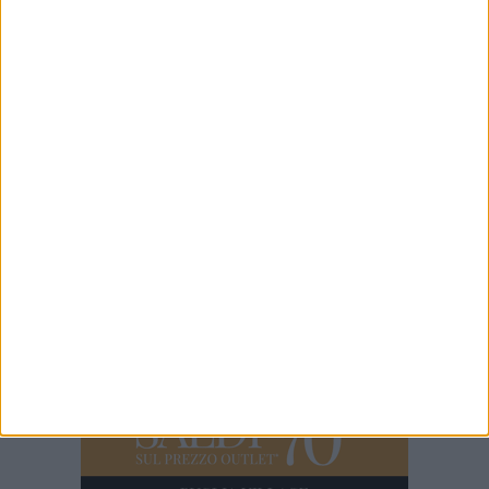
4 AGOSTO 2026
Barletta, il co-housing per diversamente abili
nei luoghi confiscati alla criminalità
4 AGOSTO 2026
Auto persona con disabilità vandalizzata,
Sinistra Italiana: «Profonda amarezza»