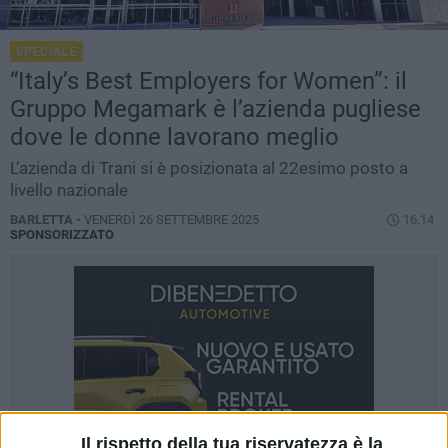
SPECIALE
“Italy’s Best Employers for Women”: il
Gruppo Megamark è l’azienda pugliese
dove le donne lavorano meglio
L’azienda di Trani si è posizionata al 22esimo posto a
livello nazionale
BARLETTA -
VENERDÌ 26 SETTEMBRE 2025
16.14
SPONSORIZZATO
Il rispetto della tua riservatezza è la