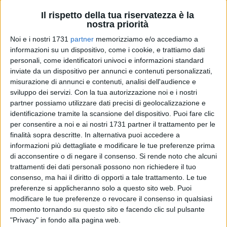
Il rispetto della tua riservatezza è la
nostra priorità
Noi e i nostri 1731
partner
memorizziamo e/o accediamo a
informazioni su un dispositivo, come i cookie, e trattiamo dati
11
personali, come identificatori univoci e informazioni standard
inviate da un dispositivo per annunci e contenuti personalizzati,
misurazione di annunci e contenuti, analisi dell'audience e
sviluppo dei servizi.
Con la tua autorizzazione noi e i nostri
«Apprezziamo l'istituzione dell'isola pedonale festiva e
partner possiamo utilizzare dati precisi di geolocalizzazione e
prefestiva in Corso Vittorio Emanuele, che sia il primo passo
identificazione tramite la scansione del dispositivo. Puoi fare clic
verso un riassetto della viabilità del centro cittadino che miri
per consentire a noi e ai nostri 1731 partner il trattamento per le
all'istituzione di isole pedonali permanenti» riferisce Nunzia
finalità sopra descritte. In alternativa puoi accedere a
Stella Dell'Aere, presidente di Italia Viva Barletta.
informazioni più dettagliate e modificare le tue preferenze prima
di acconsentire o di negare il consenso.
Si rende noto che alcuni
trattamenti dei dati personali possono non richiedere il tuo
«Siamo certo consapevoli che qualsiasi cambiamento
consenso, ma hai il diritto di opporti a tale trattamento. Le tue
comporti difficoltà e preoccupazioni nell'immediatezza,
preferenze si applicheranno solo a questo sito web. Puoi
prevale però lo sguardo lungimirante verso il futuro
modificare le tue preferenze o revocare il consenso in qualsiasi
"sostenibile" del sistema urbano in cui si sviluppa la nostra
momento tornando su questo sito e facendo clic sul pulsante
vita comunitaria. In tale prospettiva, è compito delle
"Privacy" in fondo alla pagina web.