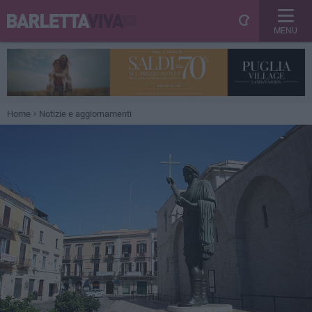
MENU
Home
Notizie e aggiornamenti