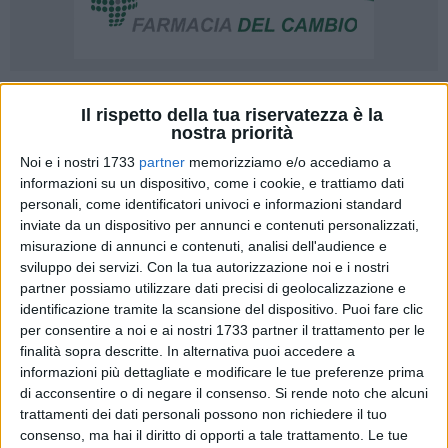
20
Il rispetto della tua riservatezza è la
nostra priorità
Noi e i nostri 1733
partner
memorizziamo e/o accediamo a
«Dopo il provvedimento di chiusura di Corso Vittorio
informazioni su un dispositivo, come i cookie, e trattiamo dati
Emanuele nei weekend e giorni festivi, emesso con
personali, come identificatori univoci e informazioni standard
inviate da un dispositivo per annunci e contenuti personalizzati,
un'Ordinanza Dirigenziale del Dott. Col. Sabino Filannino su
misurazione di annunci e contenuti, analisi dell'audience e
invito-mail dell'Assessora al Traffico Avv. Valentina Scazzeri,
sviluppo dei servizi.
Con la tua autorizzazione noi e i nostri
il Sindaco Cosimo Cannito ha intonato il "de Profundis" per
partner possiamo utilizzare dati precisi di geolocalizzazione e
le attività commerciali che hanno le loro vetrine sul tratto di
identificazione tramite la scansione del dispositivo. Puoi fare clic
strada di Corso Vittorio Emanuele compreso tra via Consalvo
per consentire a noi e ai nostri 1733 partner il trattamento per le
da Cordova e via Nazareth». Così il presidente
finalità sopra descritte. In alternativa puoi accedere a
dell'associazione Strade dello Shopping, Francesco Piscardi.
informazioni più dettagliate e modificare le tue preferenze prima
di acconsentire o di negare il consenso.
Si rende noto che alcuni
trattamenti dei dati personali possono non richiedere il tuo
«Noi commercianti siamo a favore di un'isola pedonale a
consenso, ma hai il diritto di opporti a tale trattamento. Le tue
condizione che sia ben fatta perché vorremmo poter