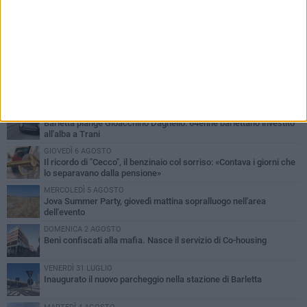
PIÙ LETTI QUESTA SETTIMANA
MERCOLEDÌ 5 AGOSTO
Barletta piange Gioacchino Dagnello: 64enne barlettano investito
all'alba a Trani
GIOVEDÌ 6 AGOSTO
Il ricordo di "Cecco", il benzinaio col sorriso: «Contava i giorni che
lo separavano dalla pensione»
MERCOLEDÌ 5 AGOSTO
Jova Summer Party, giovedì mattina sopralluogo nell'area
dell'evento
DOMENICA 2 AGOSTO
Beni confiscati alla mafia. Nasce il servizio di Co-housing
VENERDÌ 31 LUGLIO
Inaugurato il nuovo parcheggio nella stazione di Barletta