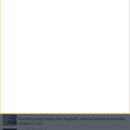
PIÙ LETTI QUESTA SETTIMANA
VENERDÌ 31 LUGLIO
Inaugurato il nuovo parcheggio nella stazione di Barletta
MERCOLEDÌ 5 AGOSTO
Barletta piange Gioacchino Dagnello: 64enne barlettano investito
all'alba a Trani