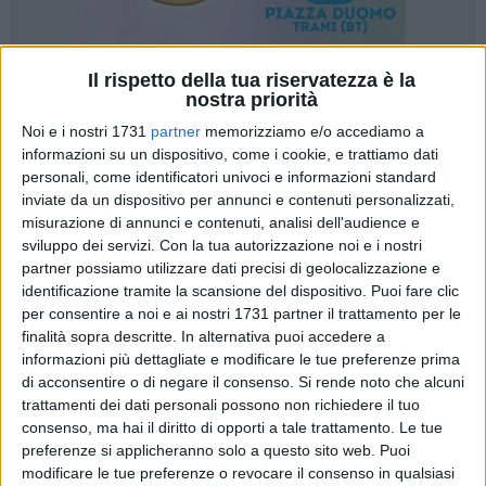
Il rispetto della tua riservatezza è la
nostra priorità
Noi e i nostri 1731
partner
memorizziamo e/o accediamo a
informazioni su un dispositivo, come i cookie, e trattiamo dati
Si terrà giovedì 11 giugno 2026 alle ore 18.00, presso il
personali, come identificatori univoci e informazioni standard
Centro di Aggregazione Multifunzionale "San Francesco" di
inviate da un dispositivo per annunci e contenuti personalizzati,
misurazione di annunci e contenuti, analisi dell'audience e
Barletta (Via del Salvatore n. 48), il 3° Workshop Educativo
sviluppo dei servizi.
Con la tua autorizzazione noi e i nostri
sulla Salute, evento conclusivo del progetto "Educazione
partner possiamo utilizzare dati precisi di geolocalizzazione e
all'Invecchiamento Sano e Attivo", finanziato da AReSS
identificazione tramite la scansione del dispositivo. Puoi fare clic
Puglia nell'ambito delle iniziative regionali per la promozione
per consentire a noi e ai nostri 1731 partner il trattamento per le
dell'invecchiamento attivo.
finalità sopra descritte. In alternativa puoi accedere a
informazioni più dettagliate e modificare le tue preferenze prima
L'iniziativa, promossa da ADA BAT ODV in collaborazione
di acconsentire o di negare il consenso.
Si rende noto che alcuni
trattamenti dei dati personali possono non richiedere il tuo
con numerosi partner del territorio, rappresenta il momento
consenso, ma hai il diritto di opporti a tale trattamento. Le tue
finale di un percorso che ha coinvolto decine di cittadini over
preferenze si applicheranno solo a questo sito web. Puoi
65 in attività dedicate al benessere fisico, alla prevenzione
modificare le tue preferenze o revocare il consenso in qualsiasi