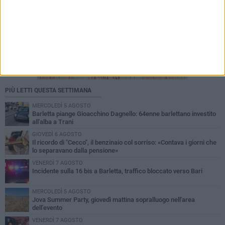
PIÙ LETTI QUESTA SETTIMANA
MERCOLEDÌ 5 AGOSTO
Barletta piange Gioacchino Dagnello: 64enne barlettano investito
all'alba a Trani
GIOVEDÌ 6 AGOSTO
Il ricordo di "Cecco", il benzinaio col sorriso: «Contava i giorni che
lo separavano dalla pensione»
VENERDÌ 7 AGOSTO
Incidente sulla 16 bis a Barletta, traffico bloccato verso Bari
MERCOLEDÌ 5 AGOSTO
Jova Summer Party, giovedì mattina sopralluogo nell'area
dell'evento
VENERDÌ 7 AGOSTO