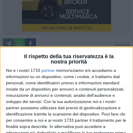
A cura di
LUCA GUERRA
Il rispetto della tua riservatezza è la
nostra priorità
Noi e i nostri 1733
partner
memorizziamo e/o accediamo a
«Apprendiamo dai giornali la notizia di
quanto accaduto
informazioni su un dispositivo, come i cookie, e trattiamo dati
domenica, nella nostra città, ad una giovane 27enne
personali, come identificatori univoci e informazioni standard
straniera
. La giovane ragazza, che si apprestava a tornare
inviate da un dispositivo per annunci e contenuti personalizzati,
nell'albergo dove risiedeva dopo aver trascorso qualche ora
misurazione di annunci e contenuti, analisi dell'audience e
al mare sulla spiaggia di Ponente, è stata seguita a lungo,
sviluppo dei servizi.
Con la tua autorizzazione noi e i nostri
apostrofata in modo pesante e trattenuta per il braccio,
partner possiamo utilizzare dati precisi di geolocalizzazione e
identificazione tramite la scansione del dispositivo. Puoi fare clic
spaventata a morte da un uomo in bicicletta sulla
per consentire a noi e ai nostri 1733 partner il trattamento per le
quarantina». Così esordisce l'attestato di vicinanza a mezzo
finalità sopra descritte. In alternativa puoi accedere a
lettera aperta del movimento "Se non ora quando?", che
informazioni più dettagliate e modificare le tue preferenze prima