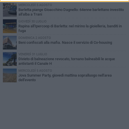
MERCOLEDÌ 5 AGOSTO
Barletta piange Gioacchino Dagnello: 64enne barlettano investito
all'alba a Trani
GIOVEDÌ 30 LUGLIO
Rapina all'Ipercoop di Barletta: nel mirino la gioielleria, banditi in
fuga
DOMENICA 2 AGOSTO
Beni confiscati alla mafia. Nasce il servizio di Co-housing
VENERDÌ 31 LUGLIO
Divieto di balneazione revocato, tornano balneabili le acque
antistanti il Canale H
MERCOLEDÌ 5 AGOSTO
Jova Summer Party, giovedì mattina sopralluogo nell'area
dell'evento