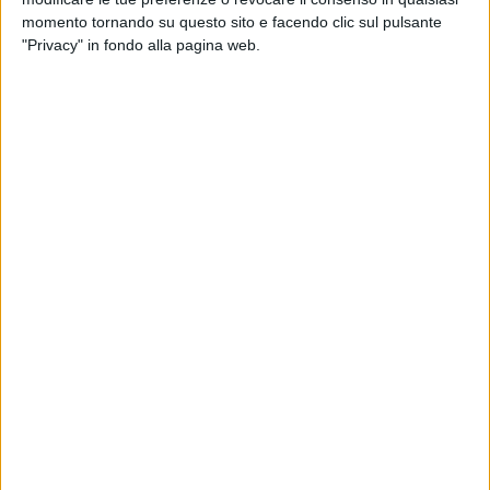
ricevuto una telefonata da parte di un cittadino che
momento tornando su questo sito e facendo clic sul pulsante
denunciava la presenza di un'autovettura, indicandone la
"Privacy" in fondo alla pagina web.
targa. Nella seconda chiamata ci hanno indicato la precisa
ubicazione: nei pressi di un appartamento in Via Carducci».
Secondo quanto siete riusciti a ricostruire della vicenda, si
trattava di furti pianificati o puramente casuali?
«Nei giorni precedenti c'erano stati altri furti nella zona e,
secondo alcune segnalazioni, sarebbe stata avvistata la
stessa macchina. Inoltre, i due malviventi erano sottoposti
all'obbligo di firma e, pertanto, non autorizzati a spostarsi da
Bari. Infatti, il Tribunale di sorveglianza prenderà dei
provvedimenti a riguardo».
La fuga in città ha agevolato il vostro lavoro o lo ha
complicato?
«Dal punto di vista psicologico, lo ha reso più complicato.
Dovevamo considerare l'eventualità che i due potessero
abbandonare il veicolo e fuggire a piedi o prendere un'altra