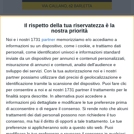
A cura di
Il rispetto della tua riservatezza è la
ENRICO GORGOGLIONE
nostra priorità
Noi e i nostri 1731
partner
memorizziamo e/o accediamo a
informazioni su un dispositivo, come i cookie, e trattiamo dati
In molti ricorderanno il pedinamento a seguito del quale, lo
personali, come identificatori univoci e informazioni standard
scorso 19 ottobre, due pattuglie della Polizia hanno
inviate da un dispositivo per annunci e contenuti personalizzati,
catturato due ladri d'appartamento, interrompendo la quiete
misurazione di annunci e contenuti, analisi dell'audience e
sviluppo dei servizi.
Con la tua autorizzazione noi e i nostri
di una soleggiata domenica mattina. Dopo quel clamoroso
partner possiamo utilizzare dati precisi di geolocalizzazione e
evento di cronaca di cui tanto si è parlato, qui di seguito
identificazione tramite la scansione del dispositivo. Puoi fare clic
riportiamo l'intervista fatta ai due poliziotti
protagonisti
per consentire a noi e ai nostri 1731 partner il trattamento per le
dell'inseguimento
.
finalità sopra descritte. In alternativa puoi accedere a
informazioni più dettagliate e modificare le tue preferenze prima
Cosa vi ha portati sul luogo quella domenica mattina?
di acconsentire o di negare il consenso.
Si rende noto che alcuni
«Quella mattina stavamo pattugliando la città con due
trattamenti dei dati personali possono non richiedere il tuo
consenso, ma hai il diritto di opporti a tale trattamento. Le tue
volanti, cosa che non capita spesso. I due equipaggi stavano
preferenze si applicheranno solo a questo sito web. Puoi
svolgendo due lavori differenti, quando la sala operativa ha
modificare le tue preferenze o revocare il consenso in qualsiasi