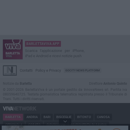
BARLETTAVIVA APP
Scarica l'applicazione per iPhone,
iPad e Android e ricevi notizie push
Contatti
Policy e Privacy
GOCITY NEWS PLATFORM
Notizie da
Barletta
Direttore
Antonio Quinto
© 2001-2026 BarlettaViva è un portale gestito da InnovaNews srl. Partita iva
08059640725. Testata giornalistica telematica registrata presso il Tribunale di
Trani. Tutti i diritti riservati.
BARLETTA
ANDRIA
BARI
BISCEGLIE
BITONTO
CANOSA
CERIGNOLA
CORATO
GIOVINAZZO
MARGHERITA DI SAVOIA