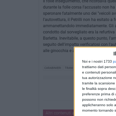
Il folle inseguimento, che ricordava quelli
durante la folle corsa l'accusato non ha
speronare fatalmente uno dei "veicoli av
l'autovettura, il Petrilli non ha esitato a
ammanettandolo immediatamente. Gli acc
condotto dal sorvegliato era la refurtiv
Barletta. Inevitabile, a questo punto, l'ar
seguito dell'impatto verificatosi con l'au
alle ginocchia e al torace, guaribili in u
I
Noi e i nostri 1733
p
trattiamo dati person
CARABINIERI
TRANI
FURTO
e contenuti personali
tua autorizzazione no
tramite la scansione 
le finalità sopra des
preferenze prima di 
possono non richieder
applicheranno solo a
momento tornando su 
Altri contenuti a tema