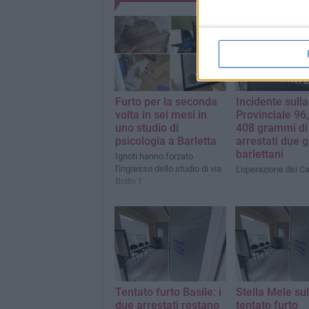
Furto per la seconda
Incidente sulla
volta in sei mesi in
Provinciale 96,
uno studio di
408 grammi di
psicologia a Barletta
arrestati due g
barlettani
Ignoti hanno forzato
l'ingresso dello studio di via
L'operazione dei Ca
Boito 1
Tentato furto Basile: i
Stella Mele sul
due arrestati restano
tentato furto