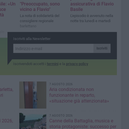
ile: «Un
"Preoccupato, sono
assicurativa di Flavio
sce
vicino a Flavio"
Basile
tà
La nota di solidarietà del
L'episodio è avvenuto nella
consigliere regionale
notte tra lunedì e martedì
barlettano
ale
Presidente
Iscriviti alla Newsletter
fari
na,
Iscriviti
za”
Iscrivendoti accetti i
termini
e la
privacy policy
7 AGOSTO 2026
rletta,
Aria condizionata non
ri
funzionante in reparto,
«situazione già attenzionata»
7 AGOSTO 2026
 2026,
Canne della Battaglia, musica e
storia protagoniste: successo per