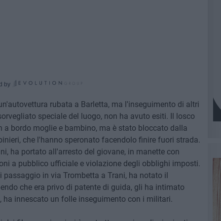
d by
 un'autovettura rubata a Barletta, ma l'inseguimento di altri
sorvegliato speciale del luogo, non ha avuto esiti. Il losco
n a bordo moglie e bambino, ma è stato bloccato dalla
inieri, che l'hanno speronato facendolo finire fuori strada.
, ha portato all'arresto del giovane, in manette con
ioni a pubblico ufficiale e violazione degli obblighi imposti.
 passaggio in via Trombetta a Trani, ha notato il
endo che era privo di patente di guida, gli ha intimato
si, ha innescato un folle inseguimento con i militari.