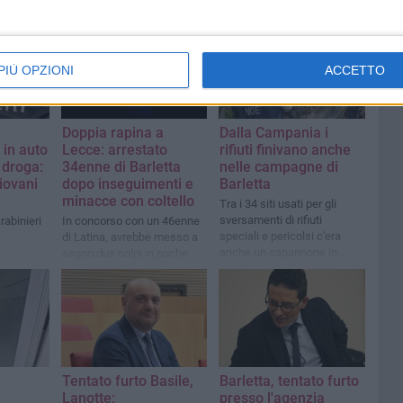
PIÙ OPZIONI
ACCETTO
Doppia rapina a
Dalla Campania i
 in auto
Lecce: arrestato
rifiuti finivano anche
 droga:
34enne di Barletta
nelle campagne di
iovani
dopo inseguimenti e
Barletta
minacce con coltello
Tra i 34 siti usati per gli
sversamenti di rifiuti
rabinieri
In concorso con un 46enne
speciali e pericolsi c'era
di Latina, avrebbe messo a
anche un capannone in
segno due colpi in poche
disuso nelle campagne
ore minacciando vittime e
della città
agenti
Tentato furto Basile,
Barletta, tentato furto
Lanotte:
presso l'agenzia