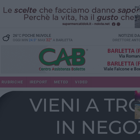
PI
26
°C
POCHE NUVOLE
NOTIZIE D
32°
OGGI MIN
24.5°
MAX
A
BARLETTA
DIRETTORE
ANTO
se
RUBRICHE
IREPORT
METEO
VIDEO