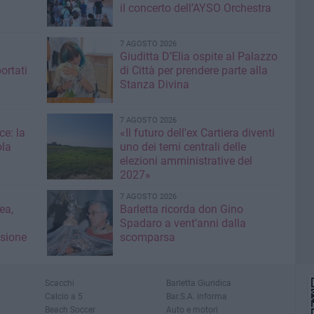
il concerto dell’AYSO Orchestra
7 AGOSTO 2026
Giuditta D’Elia ospite al Palazzo
ortati
di Città per prendere parte alla
Stanza Divina
7 AGOSTO 2026
ce: la
«Il futuro dell'ex Cartiera diventi
ola
uno dei temi centrali delle
elezioni amministrative del
2027»
7 AGOSTO 2026
ea,
Barletta ricorda don Gino
Spadaro a vent’anni dalla
isione
scomparsa
Scacchi
Barletta Giuridica
Calcio a 5
Bar.S.A. informa
Beach Soccer
Auto e motori