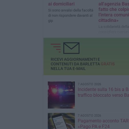
ai domiciliari
all'agenzia Bas
fatto che colpi
Si sono avvalsi della facoltà
l’intera comuni
di non rispondere davanti al
cittadina»
gip
La solidarietà della
consigliera comun
Fratelli d'Italia e 
1^ Commissione Af
Istituzionali, Anno
Legalità e Sicurez
RICEVI AGGIORNAMENTI E
CONTENUTI DA BARLETTA
GRATIS
NELLA TUA E-MAIL
7 AGOSTO 2026
Incidente sulla 16 bis a Ba
traffico bloccato verso Ba
7 AGOSTO 2026
Pagamento acconto TARI
«Pago PA e F24