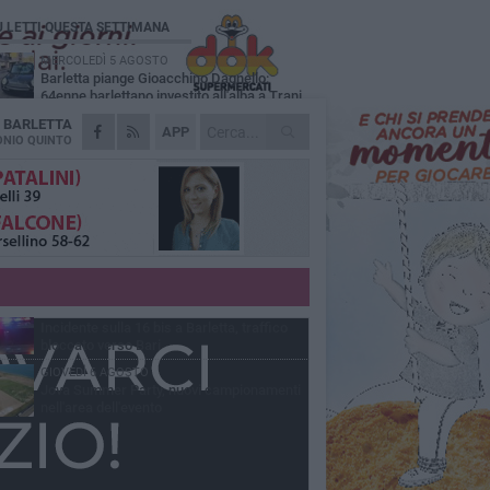
Ù LETTI QUESTA SETTIMANA
MERCOLEDÌ 5 AGOSTO
Barletta piange Gioacchino Dagnello:
64enne barlettano investito all'alba a Trani
A
BARLETTA
GIOVEDÌ 6 AGOSTO
APP
Il ricordo di "Cecco", il benzinaio col
NIO QUINTO
sorriso: «Contava i giorni che lo
paravano dalla pensione»
MERCOLEDÌ 5 AGOSTO
Jova Summer Party, giovedì mattina
sopralluogo nell'area dell'evento
DOMENICA 2 AGOSTO
Beni confiscati alla mafia. Nasce il servizio
di Co-housing
VENERDÌ 7 AGOSTO
Incidente sulla 16 bis a Barletta, traffico
bloccato verso Bari
GIOVEDÌ 6 AGOSTO
Jova Summer Party, nuovi campionamenti
nell'area dell'evento