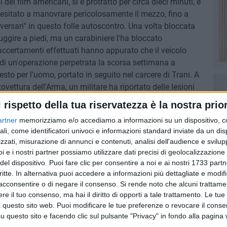
 dei film americani, si è protratto per circa dieci minuti, e
 esitato a manovrare pericolosamente il mezzo, fino a
versari" in questo folle autoscontro. Una volta bloccata
 fuggire a piedi, ma un carabiniere l'ha bloccato
ertamenti effettuati hanno appurato che il veicolo
a di un'operazione perpetrata la scorsa settimana a
resto per l'uomo, portato in seguito nel carcere di Trani. A
tovettura dell'Arma, un militare ha riportato delle lesioni
na settimana.
l rispetto della tua riservatezza è la nostra prior
artner
memorizziamo e/o accediamo a informazioni su un dispositivo, c
ali, come identificatori univoci e informazioni standard inviate da un di
zzati, misurazione di annunci e contenuti, analisi dell'audience e svilupp
i e i nostri partner possiamo utilizzare dati precisi di geolocalizzazione 
del dispositivo. Puoi fare clic per consentire a noi e ai nostri 1733 partn
critte. In alternativa puoi accedere a informazioni più dettagliate e modif
acconsentire o di negare il consenso.
Si rende noto che alcuni trattamen
e il tuo consenso, ma hai il diritto di opporti a tale trattamento. Le tue
 questo sito web. Puoi modificare le tue preferenze o revocare il conse
questo sito e facendo clic sul pulsante "Privacy" in fondo alla pagina