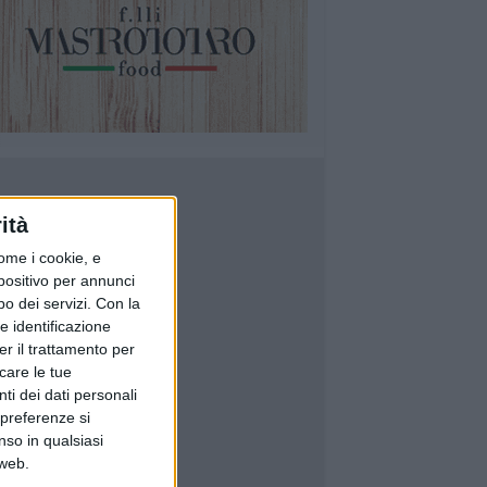
ità
ome i cookie, e
spositivo per annunci
o dei servizi.
Con la
e identificazione
er il trattamento per
icare le tue
ti dei dati personali
 preferenze si
nso in qualsiasi
 web.