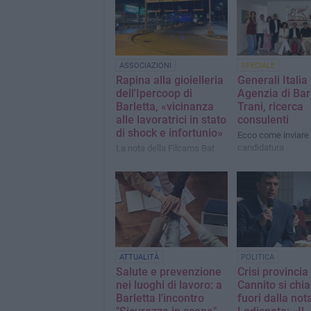
ASSOCIAZIONI
SPECIALE
Rapina alla gioielleria
Generali Italia
dell'Ipercoop di
Agenzia di Bar
Barletta, «vicinanza
Trani, ricerca
alle lavoratrici in stato
consulenti
di shock e infortunio»
Ecco come inviare 
candidatura
La nota della Filcams Bat
ATTUALITÀ
POLITICA
Salute e prevenzione
Crisi provincia
nei luoghi di lavoro: a
Cannito si chi
Barletta l'incontro
fuori dalla nota