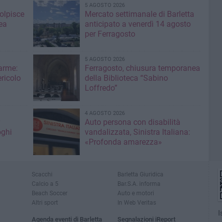
5 AGOSTO 2026
colpisce
Mercato settimanale di Barletta
ea
anticipato a venerdì 14 agosto
per Ferragosto
5 AGOSTO 2026
larme:
Ferragosto, chiusura temporanea
ricolo
della Biblioteca “Sabino
Loffredo”
4 AGOSTO 2026
Auto persona con disabilità
oghi
vandalizzata, Sinistra Italiana:
«Profonda amarezza»
Scacchi
Barletta Giuridica
Calcio a 5
Bar.S.A. informa
Beach Soccer
Auto e motori
Altri sport
In Web Veritas
I
Agenda eventi di Barletta
Segnalazioni iReport