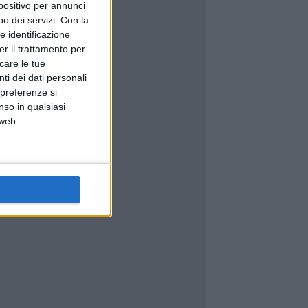
spositivo per annunci
o dei servizi.
Con la
e identificazione
er il trattamento per
icare le tue
ti dei dati personali
 preferenze si
nso in qualsiasi
 web.