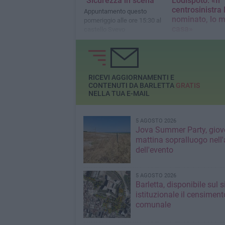
"Sicurezza in scena"
Lodispoto: «Il
centrosinistra 
Appuntamento questo
nominato, lo m
pomeriggio alle ore 15:30 al
casa»
castello Svevo
Il sindaco di Barle
firmato il documen
primi cittadini contr
presidente della Pr
RICEVI AGGIORNAMENTI E
CONTENUTI DA BARLETTA
GRATIS
NELLA TUA E-MAIL
5 AGOSTO 2026
Jova Summer Party, giov
mattina sopralluogo nell'
dell'evento
5 AGOSTO 2026
Barletta, disponibile sul 
istituzionale il censiment
comunale