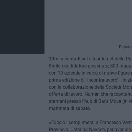
Powere
19mila contatti sul sito internet della Pr
8mila candidature pervenute; 800 ragazzi 
con 19 aziende in cerca di nuove figur
prima edizione di "Incontralavoro", l'iniz
con la collaborazione della Società Mons
offerta di lavoro. Numeri che raccontan
stamani presso l'hub di Bat's Move (in v
mattinata di sabato.
«Faccio i complimenti a Francesco Ventol
Provincia, Caterina Navach, per aver ide