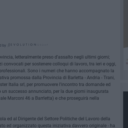
d by
ovincia, letteralmente preso d'assalto negli ultimi giorni;
convocati per sostenere colloqui di lavoro, tra ieri e oggi,
e professionali. Sono i numeri che hanno accompagnato la
iativa promossa dalla Provincia di Barletta - Andria - Trani,
ter Italia srl, per promuovere l'incontro tra domande ed
o un successo annunciato, per la due giorni inaugurata
iale Marconi 46 a Barrletta) e che proseguirà nella
a ed al Dirigente del Settore Politiche del Lavoro della
ato ed organizzato questa iniziativa davvero originale - ha