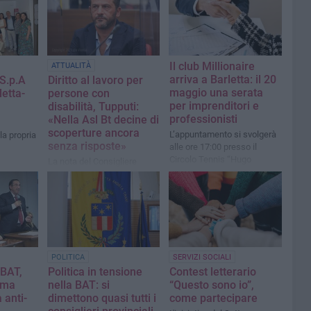
Il club Millionaire
ATTUALITÀ
arriva a Barletta: il 20
 S.p.A
Diritto al lavoro per
maggio una serata
letta-
persone con
per imprenditori e
disabilità, Tupputi:
professionisti
«Nella Asl Bt decine di
scoperture ancora
L’appuntamento si svolgerà
la propria
senza risposte»
alle ore 17:00 presso il
Circolo Tennis “Hugo
La nota del Consigliere
Simmen”
Comunale Vito Tupputi
POLITICA
SERVIZI SOCIALI
 BAT,
Politica in tensione
Contest letterario
ama
nella BAT: si
“Questo sono io”,
 anti-
dimettono quasi tutti i
come partecipare