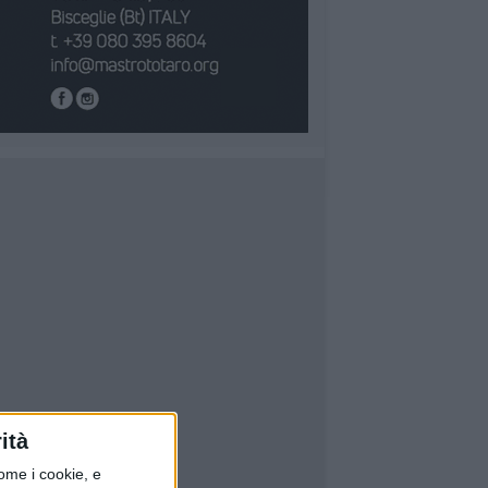
ità
ome i cookie, e