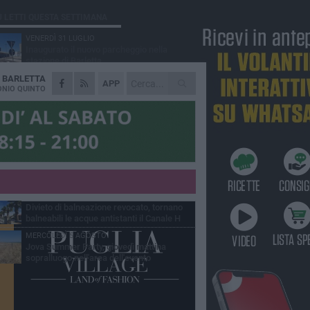
Ù LETTI QUESTA SETTIMANA
VENERDÌ 31 LUGLIO
Inaugurato il nuovo parcheggio nella
stazione di Barletta
A
BARLETTA
MERCOLEDÌ 5 AGOSTO
APP
Barletta piange Gioacchino Dagnello:
NIO QUINTO
64enne barlettano investito all'alba a Trani
GIOVEDÌ 30 LUGLIO
Rapina all'Ipercoop di Barletta: nel mirino la
gioielleria, banditi in fuga
DOMENICA 2 AGOSTO
Beni confiscati alla mafia. Nasce il servizio
di Co-housing
VENERDÌ 31 LUGLIO
Divieto di balneazione revocato, tornano
balneabili le acque antistanti il Canale H
MERCOLEDÌ 5 AGOSTO
Jova Summer Party, giovedì mattina
sopralluogo nell'area dell'evento