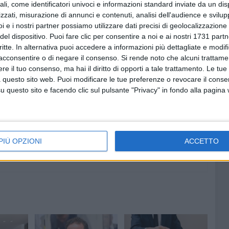
ali, come identificatori univoci e informazioni standard inviate da un di
 che valorizzi tutte le potenzialità produttive, culturali e
zzati, misurazione di annunci e contenuti, analisi dell'audience e svilupp
inergiche tra le istituzioni e le associazioni imprenditoriali
i e i nostri partner possiamo utilizzare dati precisi di geolocalizzazione 
ascella
ha salutato i partecipanti a "Incontralavoro", «Gli
del dispositivo. Puoi fare clic per consentire a noi e ai nostri 1731 partn
critte. In alternativa puoi accedere a informazioni più dettagliate e modif
ranno colloqui di lavoro, con 19 aziende in cerca di
acconsentire o di negare il consenso.
Si rende noto che alcuni trattamen
di avere contatti diretti e misurarsi con le potenzialità e
e il tuo consenso, ma hai il diritto di opporti a tale trattamento. Le tue
 nelle condizioni di oggi del mercato del lavoro, senza così
 questo sito web. Puoi modificare le tue preferenze o revocare il conse
onsapevolezza della sfida da affrontare».
questo sito e facendo clic sul pulsante "Privacy" in fondo alla pagina
OVANI E ADOLESCENTI
PROPOSTA DI LAVORO
GIOVANI OPEN SPACE
PIÙ OPZIONI
ACCETTO