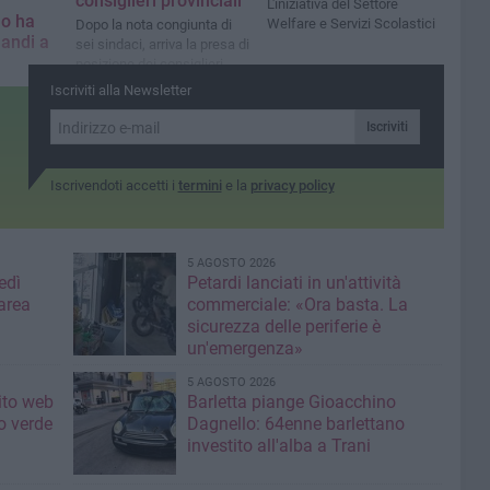
consiglieri provinciali
L'iniziativa del Settore
lo ha
Welfare e Servizi Scolastici
Dopo la nota congiunta di
andi a
sei sindaci, arriva la presa di
posizione dei consiglieri
tta non ha
Iscriviti alla Newsletter
to dei
o il
Iscriviti
ovincia
Iscrivendoti accetti i
termini
e la
privacy policy
5 AGOSTO 2026
edì
Petardi lanciati in un'attività
area
commerciale: «Ora basta. La
sicurezza delle periferie è
un'emergenza»
5 AGOSTO 2026
sito web
Barletta piange Gioacchino
o verde
Dagnello: 64enne barlettano
investito all'alba a Trani