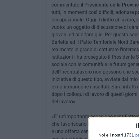
commentato
il Presidente della Provinc
tutti, in momenti così difficili, adottare
occupazionale. Oggi il diritto al lavoro,
vuoto: un oggetto di discussione di cara
giovani ed alle famiglie. Per questo sono
Barletta ed il Patto Territoriale Nord B
realmente in grado di catturare l'interess
istituzioni - ha proseguito il Presidente 
sociale con le comunità e le future gene
dell'Incontralavoro non possono che sod
iniziative di questo tipo, avviate dal m
e monitorandone i risultati. Sarà infatti
dopo i colloqui di lavoro di questi giorn
del lavoro».
«E' un'importante occasione per rifletter
che favoriscano l'incontro tra la domand
I
e una offerta sempre più ridotta a causa
Noi e i nostri 1731
p
sociale; è indispensabile non alimentare