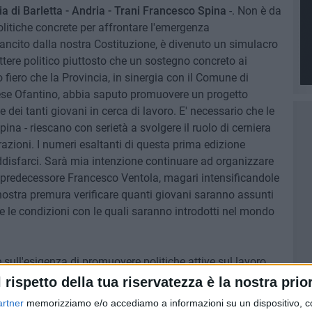
ia di Barletta - Andria - Trani Francesco Spina
-. Non è da
 politiche concrete per affrontare l'emergenza
 sancito dalla nostra Costituzione, è divenuto un simulacro
ttere politico piuttosto che un sostegno concreto ai
 fiero che la Provincia, in sinergia con il Comune di
arese Ofantino, abbia saputo promuovere un progetto
e dei tanti giovani in cerca di lavoro. E' necessario che le
Spina - riescano con serietà a svolgere il ruolo di cerniera
razioni. I numeri esaltanti di questa prima edizione
disfarci. Sarà mia intenzione continuare ad organizzare
io predecessore Francesco Ventola, magari intensificandole
 nostra premura verificare quanti giovani saranno assunti
i e le condizioni con le quali saranno introdotti nel mondo
e sull'esigenza di promuovere politiche attive sul lavoro
a, sempre crescente soprattutto tra le nuove generazioni,
l rispetto della tua riservatezza è la nostra prior
 di una crisi che continua a colpire duramente la coesione
artner
memorizziamo e/o accediamo a informazioni su un dispositivo, c
 false illusioni ma assumersi la responsabilità di