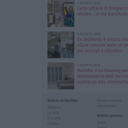
5 AGOSTO 2026
L'arte urbana di Borgiac 
ancora... in via Sant'Andr
5 AGOSTO 2026
Ex distilleria, è ancora al
«Quei vasconi sono un pe
per animali e cittadini»
4 AGOSTO 2026
Barletta, il co-housing per
diversamente abili nei lu
confiscati alla criminalità
Notizie da Barletta
Scuola e Lavoro
Associazioni
Religioni
La città
Notizie sportive
Cronaca
Calcio
Politica
Basket