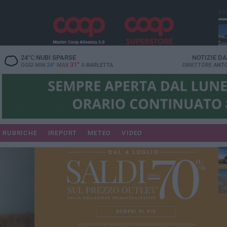
PI
24
°C
NUBI SPARSE
NOTIZIE D
31°
OGGI MIN
24°
MAX
A
BARLETTA
DIRETTORE
ANTO
RUBRICHE
IREPORT
METEO
VIDEO