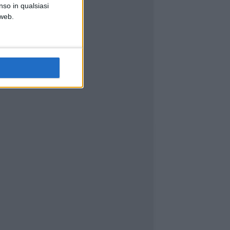
nso in qualsiasi
 web.