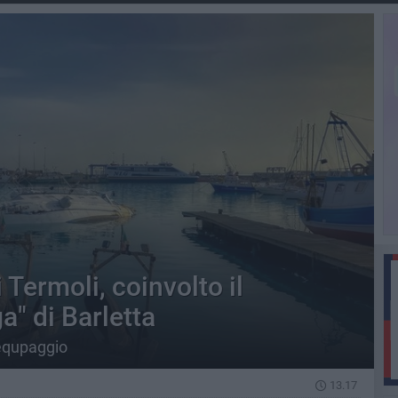
 Termoli, coinvolto il
" di Barletta
'equpaggio
13.17