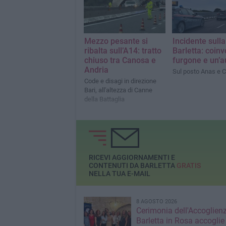
Mezzo pesante si
Incidente sull
ribalta sull’A14: tratto
Barletta: coinv
chiuso tra Canosa e
furgone e un’a
Andria
Sul posto Anas e C
Code e disagi in direzione
Bari, all'altezza di Canne
della Battaglia
RICEVI AGGIORNAMENTI E
CONTENUTI DA BARLETTA
GRATIS
NELLA TUA E-MAIL
8 AGOSTO 2026
Cerimonia dell'Accoglienz
Barletta in Rosa accoglie