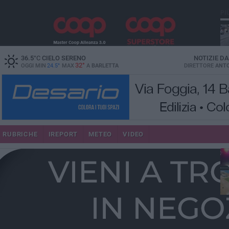
PI
36.5
°C
CIELO SERENO
NOTIZIE D
32°
OGGI MIN
24.5°
MAX
A
BARLETTA
DIRETTORE
ANTO
se
RUBRICHE
IREPORT
METEO
VIDEO