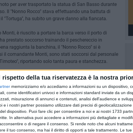
 noto per aver trasportato la statua di San Basso durante
so. Il "Nonno Rocco" stava effettuando una battuta di
l "Tortuga", ha subito un grave danno alla fiancata.
onti, è riuscito a portare la barca verso il porto di
 ha prestato soccorso trainando il peschereccio in
ppena raggiunta la banchina, il "Nonno Rocco" si è
usi il comandante Monti, sono stati soccorsi dal personale
n Timoteo", riportando solo tanta paura e stanchezza.
ati oltre i centomila euro, con l'impianto elettrico e il
l rispetto della tua riservatezza è la nostra prior
a. Il "Nonno Rocco" sarà portato in cantiere per le
artner
memorizziamo e/o accediamo a informazioni su un dispositivo, c
no almeno un mese di lavoro. Le indagini sulla dinamica
ali, come identificatori univoci e informazioni standard inviate da un di
a Capitaneria di porto di Termoli .
zzati, misurazione di annunci e contenuti, analisi dell'audience e svilupp
i e i nostri partner possiamo utilizzare dati precisi di geolocalizzazione 
del dispositivo. Puoi fare clic per consentire a noi e ai nostri 1733 partn
critte. In alternativa puoi accedere a informazioni più dettagliate e modif
acconsentire o di negare il consenso.
Si rende noto che alcuni trattamen
e il tuo consenso, ma hai il diritto di opporti a tale trattamento. Le tue