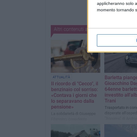
applicheranno solo a
momento tornando su 
Altri contenuti a tema
Barletta piang
ATTUALITÀ
Gioacchino Dag
Il ricordo di "Cecco", il
64enne barlet
benzinaio col sorriso:
investito all'al
«Contava i giorni che
Trani
lo separavano dalla
pensione»
Trasportato in cond
disperate all'osped
La solidarietà di Giuseppe
"Bonomo" di Andria
Filannino, presidente
deceduto poche or
nazionale "Mai più Vittime
Indagini in corso
sul Lavoro"