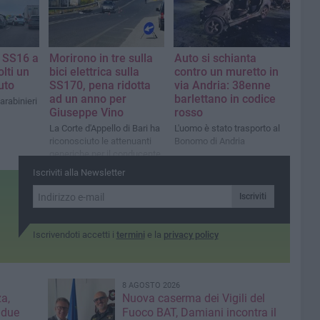
a SS16 a
Morirono in tre sulla
Auto si schianta
olti un
bici elettrica sulla
contro un muretto in
uto
SS170, pena ridotta
via Andria: 38enne
ad un anno per
barlettano in codice
arabinieri
Giuseppe Vino
rosso
La Corte d'Appello di Bari ha
L'uomo è stato trasporto al
riconosciuto le attenuanti
Bonomo di Andria
generiche per il conducente
del furgone
Iscriviti alla Newsletter
Iscriviti
Iscrivendoti accetti i
termini
e la
privacy policy
8 AGOSTO 2026
a,
Nuova caserma dei Vigili del
 due
Fuoco BAT, Damiani incontra il