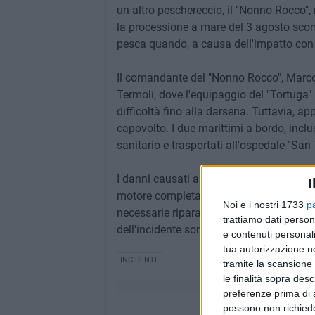
un altro peschereccio, il "Nonno Rocco",
la processione a mare del 3 agosto scor
pesca quando, a causa dell'impatto con i
Il comandante del "Nonno Rocco", Marco M
Termoli, dove l'equipaggio del "Tortuga"
difficoltà fino alla darsena. Tuttavia, a
capovolto. I due marittimi a bordo, incl
sanitario e trasportati all'ospedale "Sa
I danni causati all'imbarcazione sono stim
I
motore completamente sommersi dall'acqu
Noi e i nostri 1733
p
necessarie riparazioni, che richiederan
trattiamo dati person
dell'incidente sono in corso da parte dell
e contenuti personali
tua autorizzazione no
INCIDENTE
tramite la scansione 
le finalità sopra des
preferenze prima di 
possono non richieder