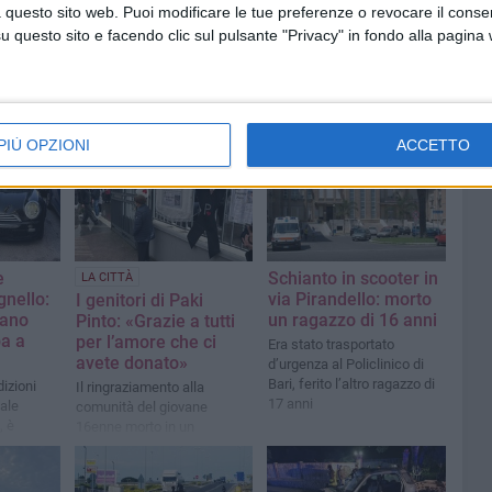
 questo sito web. Puoi modificare le tue preferenze o revocare il conse
questo sito e facendo clic sul pulsante "Privacy" in fondo alla pagina
PIÙ OPZIONI
ACCETTO
e
Schianto in scooter in
LA CITTÀ
nello:
via Pirandello: morto
I genitori di Paki
tano
un ragazzo di 16 anni
Pinto: «Grazie a tutti
ba a
per l’amore che ci
Era stato trasportato
avete donato»
d’urgenza al Policlinico di
Bari, ferito l’altro ragazzo di
izioni
Il ringraziamento alla
17 anni
ale
comunità del giovane
, è
16enne morto in un
e dopo.
incidente con lo scooter