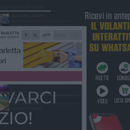
Ù LETTI QUESTA SETTIMANA
MERCOLEDÌ 5 AGOSTO
Barletta piange Gioacchino Dagnello:
64enne barlettano investito all'alba a Trani
A
BARLETTA
GIOVEDÌ 6 AGOSTO
APP
Il ricordo di "Cecco", il benzinaio col
NIO QUINTO
sorriso: «Contava i giorni che lo
paravano dalla pensione»
MERCOLEDÌ 5 AGOSTO
Jova Summer Party, giovedì mattina
sopralluogo nell'area dell'evento
DOMENICA 2 AGOSTO
Beni confiscati alla mafia. Nasce il servizio
di Co-housing
VENERDÌ 7 AGOSTO
Incidente sulla 16 bis a Barletta, traffico
bloccato verso Bari
GIOVEDÌ 6 AGOSTO
Jova Summer Party, nuovi campionamenti
nell'area dell'evento