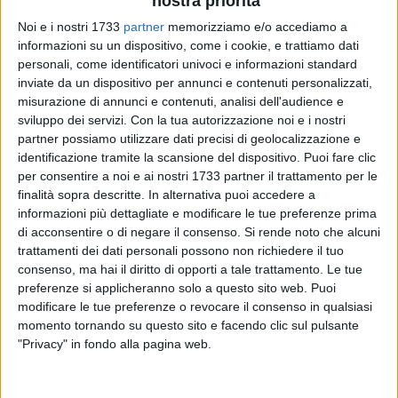
nostra priorità
Noi e i nostri 1733
partner
memorizziamo e/o accediamo a
informazioni su un dispositivo, come i cookie, e trattiamo dati
personali, come identificatori univoci e informazioni standard
8
inviate da un dispositivo per annunci e contenuti personalizzati,
misurazione di annunci e contenuti, analisi dell'audience e
sviluppo dei servizi.
Con la tua autorizzazione noi e i nostri
partner possiamo utilizzare dati precisi di geolocalizzazione e
Parole di grande apprezzamento ha espresso il sindaco di
identificazione tramite la scansione del dispositivo. Puoi fare clic
Barletta, Cosimo Cannito nei confronti delle otto volontarie
per consentire a noi e ai nostri 1733 partner il trattamento per le
del Servizio civile che ha incontrato a Palazzo di città, per
finalità sopra descritte. In alternativa puoi accedere a
rilasciare loro un piccolo riconoscimento, in segno di
informazioni più dettagliate e modificare le tue preferenze prima
gratitudine per il lavoro svolto in biblioteca e presso i servizi
di acconsentire o di negare il consenso.
Si rende noto che alcuni
sociali, da gennaio 2018 e che continueranno a svolgere fino
trattamenti dei dati personali possono non richiedere il tuo
consenso, ma hai il diritto di opporti a tale trattamento. Le tue
a gennaio 2019.
preferenze si applicheranno solo a questo sito web. Puoi
modificare le tue preferenze o revocare il consenso in qualsiasi
Le volontarie hanno operato presso la biblioteca comunale
momento tornando su questo sito e facendo clic sul pulsante
"Loffredo" impegnandosi nelle iniziative di promozione alla
"Privacy" in fondo alla pagina web.
lettura ma anche nel servizio al pubblico, mentre le altre
impegnate nei servizi sociali hanno lavorato e contribuito ai