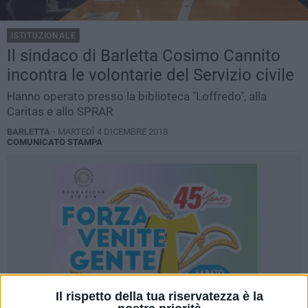
ISTITUZIONALE
Il sindaco di Barletta Cosimo Cannito
incontra le volontarie del Servizio civile
Hanno operato presso la biblioteca "Loffredo", alla
Caritas e allo SPRAR
BARLETTA -
MARTEDÌ 4 DICEMBRE 2018
COMUNICATO STAMPA
Il rispetto della tua riservatezza è la