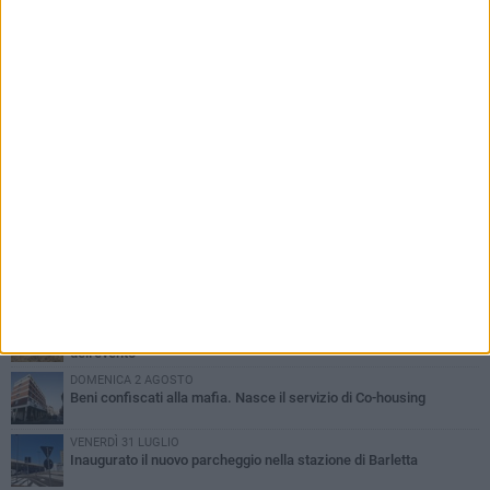
PIÙ LETTI QUESTA SETTIMANA
MERCOLEDÌ 5 AGOSTO
Barletta piange Gioacchino Dagnello: 64enne barlettano investito
all'alba a Trani
GIOVEDÌ 6 AGOSTO
Il ricordo di "Cecco", il benzinaio col sorriso: «Contava i giorni che
lo separavano dalla pensione»
MERCOLEDÌ 5 AGOSTO
Jova Summer Party, giovedì mattina sopralluogo nell'area
dell'evento
DOMENICA 2 AGOSTO
Beni confiscati alla mafia. Nasce il servizio di Co-housing
VENERDÌ 31 LUGLIO
Inaugurato il nuovo parcheggio nella stazione di Barletta