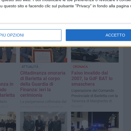
questo sito e facendo clic sul pulsante "Privacy" in fondo alla pagina
PIÙ OPZIONI
ACCETTO
ATTUALITÀ
CRONACA
Cittadinanza onoraria
Falso invalido dal
a
di Barletta al corpo
2007, la GdF BAT lo
anza in
della Guardia di
smaschera
ndo
Finanza: ieri la
L'operazione del Comando
Barletta
cerimionia
Provinciale di Barletta con la
Tenenza di Margherita di
Mario
La pergamena cofirmata dal
Savoia
to il
sindaco Cosimo Cannito e
l punto
dal presidente del consiglio
vità
comunale Marcello Lanotte
è stata consegnata al
Colonnello Andrea Di Cagno