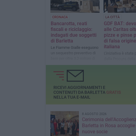
CRONACA
LA CITTÀ
Bancarotta, reati
GDF BAT: devo
fiscali e riciclaggio:
alle Caritas ol
indagati due soggetti
pizze e pinse 
di Barletta
di falsa origin
italiana
Le Fiamme Gialle eseguono
un sequestro preventivo di
L'iniziativa è stat
beni per oltre 3,2 milioni di
dalla Procura della
euro
Repubblica di Tran
RICEVI AGGIORNAMENTI E
CONTENUTI DA BARLETTA
GRATIS
NELLA TUA E-MAIL
8 AGOSTO 2026
Cerimonia dell'Accoglienz
Barletta in Rosa accoglie
nuove socie