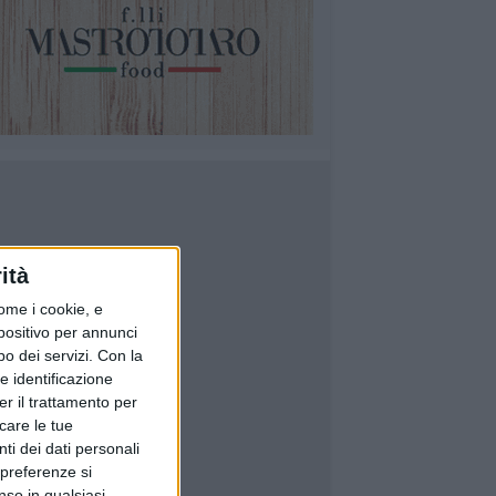
ità
ome i cookie, e
spositivo per annunci
o dei servizi.
Con la
e identificazione
er il trattamento per
icare le tue
ti dei dati personali
 preferenze si
nso in qualsiasi