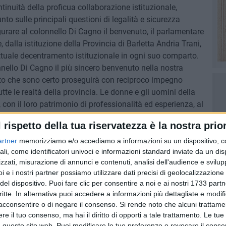
tinuità della proficua collaborazione istituzionale,
unto sulle principali questioni di legalità e sicurezza
augurare al colonnello Di Cagno il benvenuto, il parlamentare
 dalla istituzione della Provincia di Barletta Andria Trani,
ttuale decentramento istituzionale in ogni suo comparto.
nello Di Cagno il più sincero benvenuto nella nostra
rto che sono certo proseguirà con reciproco impegno
 tutte le realtà della provincia. Le donne e gli uomini della
con il loro patrimonio di professionalità ed esperienza, al
rze produttive sane di un territorio purtroppo attinto da
l rispetto della tua riservatezza è la nostra prior
iaria sempre più articolati e complessi da eradicare". Il
ondizionata disponibilità a raccogliere e rappresentare
artner
memorizziamo e/o accediamo a informazioni su un dispositivo, c
ali, come identificatori univoci e informazioni standard inviate da un di
ionale.
zzati, misurazione di annunci e contenuti, analisi dell'audience e svilupp
i e i nostri partner possiamo utilizzare dati precisi di geolocalizzazione 
del dispositivo. Puoi fare clic per consentire a noi e ai nostri 1733 partn
critte. In alternativa puoi accedere a informazioni più dettagliate e modif
acconsentire o di negare il consenso.
Si rende noto che alcuni trattamen
e il tuo consenso, ma hai il diritto di opporti a tale trattamento. Le tue
 questo sito web. Puoi modificare le tue preferenze o revocare il conse