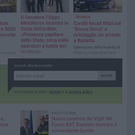
Il Senatore Filippo
CRONACA
Melchiorre incontra le
lute
Crediti fiscali fittizi col
forze dell’ordine:
tre 5000
"Bonus Renzi" e
«Presenza capillare
precotte
riciclaggio, un arresto
dello Stato, circa mille
e
a Barletta
operatori a tutela del
Operazione della Guardia di
territorio»
Finanza: sequestrati beni
a promossa
per oltre 1 milione di euro
Un passaggio anche nella
i
sede della Guardia di
Iscriviti alla Newsletter
Finanza a Barletta
Iscriviti
Iscrivendoti accetti i
termini
e la
privacy policy
8 AGOSTO 2026
a,
Nuova caserma dei Vigili del
 due
Fuoco BAT, Damiani incontra il
comandante Quinto