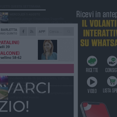
Ù LETTI QUESTA SETTIMANA
MERCOLEDÌ 5 AGOSTO
Barletta piange Gioacchino Dagnello:
64enne barlettano investito all'alba a Trani
A
BARLETTA
GIOVEDÌ 6 AGOSTO
APP
Il ricordo di "Cecco", il benzinaio col
NIO QUINTO
sorriso: «Contava i giorni che lo
paravano dalla pensione»
MERCOLEDÌ 5 AGOSTO
Jova Summer Party, giovedì mattina
sopralluogo nell'area dell'evento
DOMENICA 2 AGOSTO
Beni confiscati alla mafia. Nasce il servizio
di Co-housing
VENERDÌ 7 AGOSTO
Incidente sulla 16 bis a Barletta, traffico
bloccato verso Bari
GIOVEDÌ 6 AGOSTO
Jova Summer Party, nuovi campionamenti
nell'area dell'evento