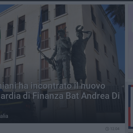
iani ha incontrato il nuovo
rdia di Finanza Bat Andrea Di
alia
12.04