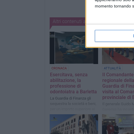
momento tornando su 
Altri contenuti a tema
CRONACA
ATTUALITÀ
Esercitava, senza
Il Comandante
abilitazione, la
regionale dell
professione di
Guardia di Fin
odontoiatra a Barletta
visita al Coma
provinciale di 
La Guardia di Finanza gli
sequestra la società e beni,
Il generale Guido 
per un importo superiore ai
Geremia ha incontra
2,7 milioni di euro
personale e fatto i
sulle principali atti