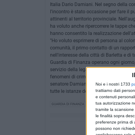
Italia Dario Damiani. Nel segno della con
l'incontro è stato occasione per fare il p
attinenti al territorio provinciale. Nell'
ha voluto anche ripercorrere le tappe che,
hanno consentito la realizzazione dell'a
"Ho voluto esprimere di persona al colon
comunità, il primo contatto di un rappo
nell'interesse della città di Barletta e di
Guardia di Finanza operano ogni giorno, 
servizio della legalità e a tutela delle fo
I
fenomeni di criminalità economico-finanz
senatore Damiani ha ribadito piena e inc
Noi e i nostri 1733
p
trattiamo dati person
tutte le istanze del territorio in sede naz
e contenuti personali
tua autorizzazione no
GUARDIA DI FINANZA
tramite la scansione 
le finalità sopra des
preferenze prima di 
possono non richieder
applicheranno solo a