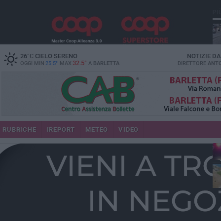
PI
26
°C
CIELO SERENO
NOTIZIE D
32.5°
OGGI MIN
25.5°
MAX
A
BARLETTA
DIRETTORE
ANTO
se
RUBRICHE
IREPORT
METEO
VIDEO