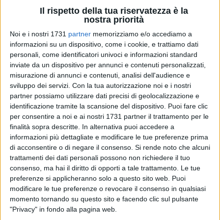
Il rispetto della tua riservatezza è la
nostra priorità
A cura di
Noi e i nostri 1731
partner
memorizziamo e/o accediamo a
PASQUALE DIROMA
informazioni su un dispositivo, come i cookie, e trattiamo dati
personali, come identificatori univoci e informazioni standard
inviate da un dispositivo per annunci e contenuti personalizzati,
misurazione di annunci e contenuti, analisi dell'audience e
Calda primavera sul fronte sociale. Dopo la manifestazione
sviluppo dei servizi.
Con la tua autorizzazione noi e i nostri
di protesta dei lavoratori del Pubblico Impiego FP CGIL BAT
partner possiamo utilizzare dati precisi di geolocalizzazione e
lo scorso venerdi ad Andria, ora è la volta dello SPI CGIL BAT,
identificazione tramite la scansione del dispositivo. Puoi fare clic
sindacato dei pensionati della sesta provincia pugliese.
per consentire a noi e ai nostri 1731 partner il trattamento per le
Quattro sono le parole chiave della mobilitazione del
finalità sopra descritte. In alternativa puoi accedere a
sindacato – giustizia sociale, welfare degno di un paese
informazioni più dettagliate e modificare le tue preferenze prima
di acconsentire o di negare il consenso.
Si rende noto che alcuni
civile, benessere, pensioni per vivere in dignità -, vero preludio
trattamenti dei dati personali possono non richiedere il tuo
allo sciopero generale indetto dalla Confederazione Generale
consenso, ma hai il diritto di opporti a tale trattamento. Le tue
Italiana del Lavoro il prossimo 6 maggio.
preferenze si applicheranno solo a questo sito web. Puoi
modificare le tue preferenze o revocare il consenso in qualsiasi
La mobilitazione prevede fino alla fine di Marzo, assemblee
momento tornando su questo sito e facendo clic sul pulsante
in tutte le Leghe SPI dei dieci comuni della Provincia BAT; la
"Privacy" in fondo alla pagina web.