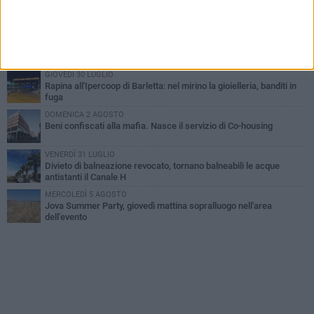
Inaugurato il nuovo parcheggio nella stazione di Barletta
MERCOLEDÌ 5 AGOSTO
Barletta piange Gioacchino Dagnello: 64enne barlettano investito
all'alba a Trani
GIOVEDÌ 30 LUGLIO
Rapina all'Ipercoop di Barletta: nel mirino la gioielleria, banditi in
fuga
DOMENICA 2 AGOSTO
Beni confiscati alla mafia. Nasce il servizio di Co-housing
VENERDÌ 31 LUGLIO
Divieto di balneazione revocato, tornano balneabili le acque
antistanti il Canale H
MERCOLEDÌ 5 AGOSTO
Jova Summer Party, giovedì mattina sopralluogo nell'area
dell'evento