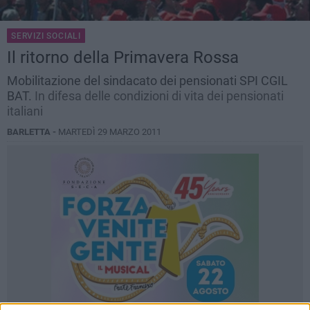
SERVIZI SOCIALI
Il ritorno della Primavera Rossa
Mobilitazione del sindacato dei pensionati SPI CGIL
BAT.
In difesa delle condizioni di vita dei pensionati
italiani
BARLETTA -
MARTEDÌ 29 MARZO 2011