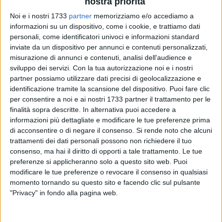
nostra priorità
Noi e i nostri 1733
partner
memorizziamo e/o accediamo a
informazioni su un dispositivo, come i cookie, e trattiamo dati
personali, come identificatori univoci e informazioni standard
inviate da un dispositivo per annunci e contenuti personalizzati,
misurazione di annunci e contenuti, analisi dell'audience e
sviluppo dei servizi.
Con la tua autorizzazione noi e i nostri
In merito alla proroga dei dirigenti a tempo determinato del
partner possiamo utilizzare dati precisi di geolocalizzazione e
Comune di Barletta, il coordinamento cittadino del Pd ne
identificazione tramite la scansione del dispositivo. Puoi fare clic
condivide la bocciatura da parte della Cisl-Funzione
per consentire a noi e ai nostri 1733 partner il trattamento per le
finalità sopra descritte. In alternativa puoi accedere a
Pubblica di Bari.
informazioni più dettagliate e modificare le tue preferenze prima
di acconsentire o di negare il consenso.
Si rende noto che alcuni
Il decreto di proroga, firmato dal sindaco Nicola Maffei lo
trattamenti dei dati personali possono non richiedere il tuo
scorso 31 agosto, potrebbe presentare profili di illegittimità,
consenso, ma hai il diritto di opporti a tale trattamento. Le tue
integranti gli estremi del comportamento antisindacale,
preferenze si applicheranno solo a questo sito web. Puoi
poiché in contrasto con le recenti norme in materia, che
modificare le tue preferenze o revocare il consenso in qualsiasi
fissano al 18% la soglia massima di incarichi conferibili a
momento tornando su questo sito e facendo clic sul pulsante
"Privacy" in fondo alla pagina web.
tempo determinato sul totale dell'organico dirigenziale.
«In attesa dei doverosi chiarimenti del sindaco Maffei –