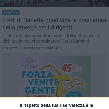
POLITICA
Il Pdl di Barletta condivide la bocciatura
della proroga per i dirigenti
«Il decreto può presentare profili di illegittimità».
La
dichiarazione del coordinatore Dario Damiani
BARLETTA -
VENERDÌ 9 SETTEMBRE 2011
Il rispetto della tua riservatezza è la