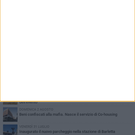
PIÙ LETTI QUESTA SETTIMANA
MERCOLEDÌ 5 AGOSTO
Barletta piange Gioacchino Dagnello: 64enne barlettano investito
all'alba a Trani
GIOVEDÌ 6 AGOSTO
Il ricordo di "Cecco", il benzinaio col sorriso: «Contava i giorni che
lo separavano dalla pensione»
MERCOLEDÌ 5 AGOSTO
Jova Summer Party, giovedì mattina sopralluogo nell'area
dell'evento
DOMENICA 2 AGOSTO
Beni confiscati alla mafia. Nasce il servizio di Co-housing
VENERDÌ 31 LUGLIO
Inaugurato il nuovo parcheggio nella stazione di Barletta