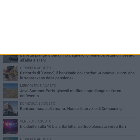
PIÙ LETTI QUESTA SETTIMANA
MERCOLEDÌ 5 AGOSTO
Barletta piange Gioacchino Dagnello: 64enne barlettano investito
all'alba a Trani
GIOVEDÌ 6 AGOSTO
Il ricordo di "Cecco", il benzinaio col sorriso: «Contava i giorni che
lo separavano dalla pensione»
MERCOLEDÌ 5 AGOSTO
Jova Summer Party, giovedì mattina sopralluogo nell'area
dell'evento
DOMENICA 2 AGOSTO
Beni confiscati alla mafia. Nasce il servizio di Co-housing
VENERDÌ 7 AGOSTO
Incidente sulla 16 bis a Barletta, traffico bloccato verso Bari
GIOVEDÌ 6 AGOSTO