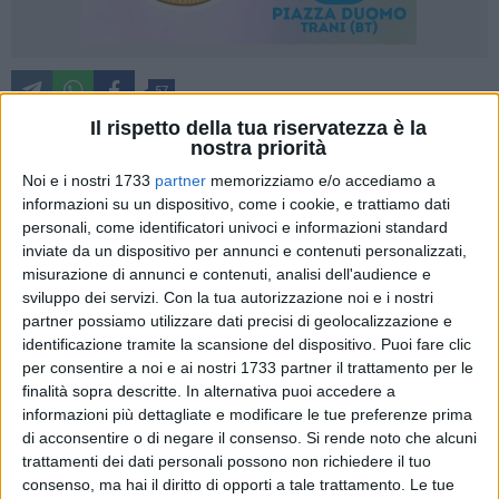
57
Il rispetto della tua riservatezza è la
nostra priorità
Barletta si prepara a vivere un Natale ancora più vivo,
Noi e i nostri 1733
partner
memorizziamo e/o accediamo a
informazioni su un dispositivo, come i cookie, e trattiamo dati
partecipato e luminoso. Sabato 13 dicembre 2025 prende
personali, come identificatori univoci e informazioni standard
ufficialmente il via il Paniere Natalizio del Sabato, inserito
inviate da un dispositivo per annunci e contenuti personalizzati,
nel cartellone ufficiale del Comune di Barletta "Natale
misurazione di annunci e contenuti, analisi dell'audience e
d'Incanto 2025".
sviluppo dei servizi.
Con la tua autorizzazione noi e i nostri
partner possiamo utilizzare dati precisi di geolocalizzazione e
Dalle 9.30 alle 12.30 e poi ancora nel pomeriggio, dalle
identificazione tramite la scansione del dispositivo. Puoi fare clic
17.00 alle 21.00, la piazza prospiciente il centro storico
per consentire a noi e ai nostri 1733 partner il trattamento per le
finalità sopra descritte. In alternativa puoi accedere a
tornerà a riempirsi di artigianato, rievocazioni storiche,
informazioni più dettagliate e modificare le tue preferenze prima
creatività, informazione, relazioni e socialità, diventando
di acconsentire o di negare il consenso.
Si rende noto che alcuni
luogo di incontro tra cittadini, famiglie, visitatori e turisti.
trattamenti dei dati personali possono non richiedere il tuo
consenso, ma hai il diritto di opporti a tale trattamento. Le tue