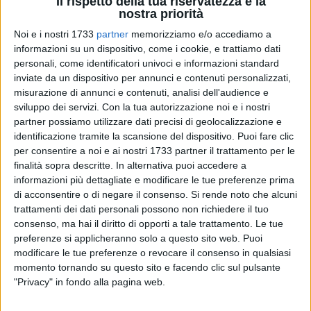
Il rispetto della tua riservatezza è la
nostra priorità
Noi e i nostri 1733
partner
memorizziamo e/o accediamo a
informazioni su un dispositivo, come i cookie, e trattiamo dati
personali, come identificatori univoci e informazioni standard
inviate da un dispositivo per annunci e contenuti personalizzati,
misurazione di annunci e contenuti, analisi dell'audience e
18
sviluppo dei servizi.
Con la tua autorizzazione noi e i nostri
partner possiamo utilizzare dati precisi di geolocalizzazione e
identificazione tramite la scansione del dispositivo. Puoi fare clic
"Questo fine settimana si terranno le celebrazioni religiose
per consentire a noi e ai nostri 1733 partner il trattamento per le
finalità sopra descritte. In alternativa puoi accedere a
della "Solenne ostensione della Reliquia della Santa Spina a
informazioni più dettagliate e modificare le tue preferenze prima
Barletta, nella Chiesa Monumentale di San Gaetano" in
di acconsentire o di negare il consenso.
Si rende noto che alcuni
Piazza Plebiscito. Sono eventi, questi come tutti gli altri che
trattamenti dei dati personali possono non richiedere il tuo
generano grandissima affluenza di persone, che la nostra
consenso, ma hai il diritto di opporti a tale trattamento. Le tue
comunità vive con estrema apprensione e preoccupazione a
preferenze si applicheranno solo a questo sito web. Puoi
causa dei danneggiamenti che purtroppo, ogni volta,
modificare le tue preferenze o revocare il consenso in qualsiasi
vengono causati. Invitiamo, pertanto, tutte le persone che
momento tornando su questo sito e facendo clic sul pulsante
"Privacy" in fondo alla pagina web.
parteciperanno alle prossime celebrazioni ad avere, in
Piazza Plebiscito e in generale sempre e ovunque, un