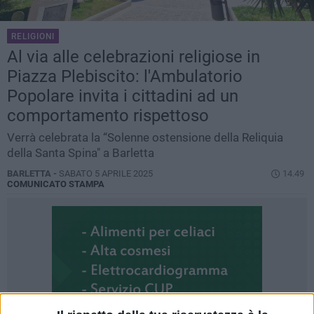
RELIGIONI
Al via alle celebrazioni religiose in
Piazza Plebiscito: l'Ambulatorio
Popolare invita i cittadini ad un
comportamento rispettoso
Verrà celebrata la “Solenne ostensione della Reliquia
della Santa Spina" a Barletta
BARLETTA -
SABATO 5 APRILE 2025
14.49
COMUNICATO STAMPA