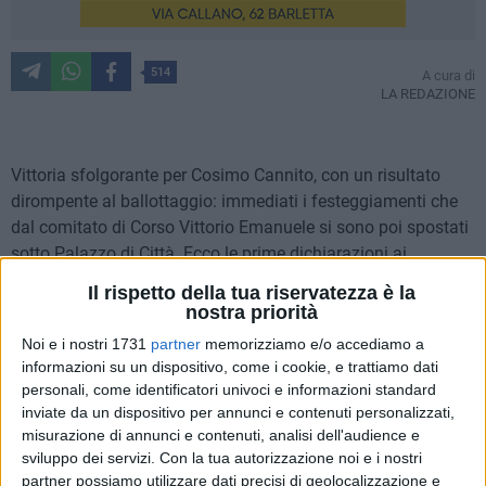
514
A cura di
LA REDAZIONE
Vittoria sfolgorante per Cosimo Cannito, con un risultato
dirompente al ballottaggio: immediati i festeggiamenti che
dal comitato di Corso Vittorio Emanuele si sono poi spostati
sotto Palazzo di Città. Ecco le prime dichiarazioni ai
giornalisti.
Il rispetto della tua riservatezza è la
nostra priorità
Noi e i nostri 1731
partner
memorizziamo e/o accediamo a
informazioni su un dispositivo, come i cookie, e trattiamo dati
personali, come identificatori univoci e informazioni standard
inviate da un dispositivo per annunci e contenuti personalizzati,
misurazione di annunci e contenuti, analisi dell'audience e
sviluppo dei servizi.
Con la tua autorizzazione noi e i nostri
partner possiamo utilizzare dati precisi di geolocalizzazione e