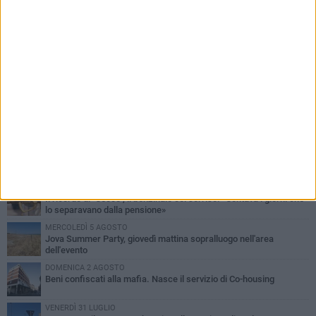
PIÙ LETTI QUESTA SETTIMANA
MERCOLEDÌ 5 AGOSTO
Barletta piange Gioacchino Dagnello: 64enne barlettano investito
all'alba a Trani
GIOVEDÌ 6 AGOSTO
Il ricordo di "Cecco", il benzinaio col sorriso: «Contava i giorni che
lo separavano dalla pensione»
MERCOLEDÌ 5 AGOSTO
Jova Summer Party, giovedì mattina sopralluogo nell'area
dell'evento
DOMENICA 2 AGOSTO
Beni confiscati alla mafia. Nasce il servizio di Co-housing
VENERDÌ 31 LUGLIO