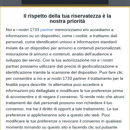
Il rispetto della tua riservatezza è la
nostra priorità
Noi e i nostri 1733
partner
memorizziamo e/o accediamo a
informazioni su un dispositivo, come i cookie, e trattiamo dati
personali, come identificatori univoci e informazioni standard
Sono in corso le verifiche in campo da parte dei tecnici,
inviate da un dispositivo per annunci e contenuti personalizzati,
necessarie per quantificare i danni e avviare l'iter per il
misurazione di annunci e contenuti, analisi dell'audience e
sviluppo dei servizi.
Con la tua autorizzazione noi e i nostri
riconoscimento dello stato di calamità naturale per la
partner possiamo utilizzare dati precisi di geolocalizzazione e
grandinata che ha colpito le campagne, la violenta ondata di
identificazione tramite la scansione del dispositivo. Puoi fare clic
maltempo ha aggravato una situazione già fortemente
per consentire a noi e ai nostri 1733 partner il trattamento per le
compromessa. E' quanto denuncia Coldiretti Puglia in
finalità sopra descritte. In alternativa puoi accedere a
riferimento alla
grandinata che ha interessato l'agro di
informazioni più dettagliate e modificare le tue preferenze prima
Andria, Canosa e Barletta.
di acconsentire o di negare il consenso.
Si rende noto che alcuni
trattamenti dei dati personali possono non richiedere il tuo
consenso, ma hai il diritto di opporti a tale trattamento. Le tue
Un impatto pesante in una fase cruciale per le
ciliegie, con i
preferenze si applicheranno solo a questo sito web. Puoi
frutti in pieno sviluppo.
I chicchi di grandine hanno
modificare le tue preferenze o revocare il consenso in qualsiasi
provocato la caduta dei frutticini e danneggiato quelli
momento tornando su questo sito e facendo clic sul pulsante