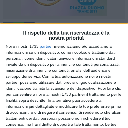
73
Il rispetto della tua riservatezza è la
nostra priorità
Noi e i nostri 1733
partner
memorizziamo e/o accediamo a
Si è conclusa a Barletta, domenica 15 giugno 2025, con un
informazioni su un dispositivo, come i cookie, e trattiamo dati
bilancio estremamente positivo la IV Edizione del Festival
personali, come identificatori univoci e informazioni standard
Corale Pugliese "CantaPugliainCoro", quest'anno interamente
inviate da un dispositivo per annunci e contenuti personalizzati,
misurazione di annunci e contenuti, analisi dell'audience e
dedicato alla Musica Profana, che ha superato ogni
sviluppo dei servizi.
Con la tua autorizzazione noi e i nostri
aspettativa in termini di presenze, qualità musicale e
partner possiamo utilizzare dati precisi di geolocalizzazione e
partecipazione emotiva. Un'intera giornata, intensa e festosa,
identificazione tramite la scansione del dispositivo. Puoi fare clic
ha visto protagonisti sei cori provenienti da diverse province
per consentire a noi e ai nostri 1733 partner il trattamento per le
pugliesi: "Accordium" di Santeramo in Colle(BA); "Il
finalità sopra descritte. In alternativa puoi accedere a
Gabbiano" di Barletta (BT); "Note d'Argento" di Ceglie
informazioni più dettagliate e modificare le tue preferenze prima
Messapica (BR); "Pop ElectroniChoir" di Palagianello (TA);
di acconsentire o di negare il consenso.
Si rende noto che alcuni
trattamenti dei dati personali possono non richiedere il tuo
"San Giuseppe" di Mottola (TA); "Voices of Freedom" di
consenso, ma hai il diritto di opporti a tale trattamento. Le tue
Barletta (BT); hanno portato una vera e propria ventata di