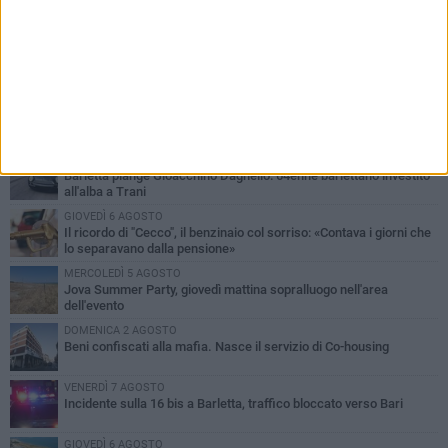
PIÙ LETTI QUESTA SETTIMANA
MERCOLEDÌ 5 AGOSTO
Barletta piange Gioacchino Dagnello: 64enne barlettano investito
all'alba a Trani
GIOVEDÌ 6 AGOSTO
Il ricordo di "Cecco", il benzinaio col sorriso: «Contava i giorni che
lo separavano dalla pensione»
MERCOLEDÌ 5 AGOSTO
Jova Summer Party, giovedì mattina sopralluogo nell'area
dell'evento
DOMENICA 2 AGOSTO
Beni confiscati alla mafia. Nasce il servizio di Co-housing
VENERDÌ 7 AGOSTO
Incidente sulla 16 bis a Barletta, traffico bloccato verso Bari
GIOVEDÌ 6 AGOSTO