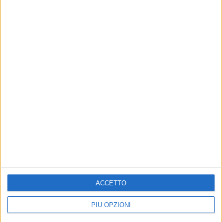
Altri contenuti a tema
ACCETTO
PIÙ OPZIONI
Festa di San Ruggero,
Il coro polifonico “Il
domani concerto del
Gabbiano” di Barletta in