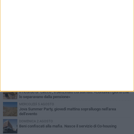
PIÙ LETTI QUESTA SETTIMANA
MERCOLEDÌ 5 AGOSTO
Barletta piange Gioacchino Dagnello: 64enne barlettano investito
all'alba a Trani
GIOVEDÌ 6 AGOSTO
Il ricordo di "Cecco", il benzinaio col sorriso: «Contava i giorni che
lo separavano dalla pensione»
MERCOLEDÌ 5 AGOSTO
Jova Summer Party, giovedì mattina sopralluogo nell'area
dell'evento
DOMENICA 2 AGOSTO
Beni confiscati alla mafia. Nasce il servizio di Co-housing