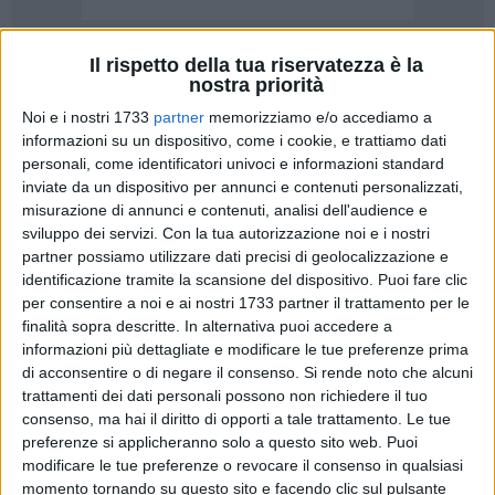
Il rispetto della tua riservatezza è la
22
nostra priorità
Noi e i nostri 1733
partner
memorizziamo e/o accediamo a
informazioni su un dispositivo, come i cookie, e trattiamo dati
«Il Giorno del Ricordo non è soltanto una ricorrenza del
personali, come identificatori univoci e informazioni standard
calendario civile: è un momento di verità, di giustizia e di
inviate da un dispositivo per annunci e contenuti personalizzati,
riaffermazione dell'identità nazionale. Il 10 febbraio l'Italia si
misurazione di annunci e contenuti, analisi dell'audience e
ferma per onorare le vittime delle foibe e per ricordare
sviluppo dei servizi.
Con la tua autorizzazione noi e i nostri
partner possiamo utilizzare dati precisi di geolocalizzazione e
l'esodo forzato degli italiani dell'Istria, di Fiume e della
identificazione tramite la scansione del dispositivo. Puoi fare clic
Dalmazia: una tragedia voluta da Tito che per troppo tempo
per consentire a noi e ai nostri 1733 partner il trattamento per le
è stata negata, ignorata, minimizzata o rimossa dalla
finalità sopra descritte. In alternativa puoi accedere a
coscienza collettiva grazie alla complicità del partito
informazioni più dettagliate e modificare le tue preferenze prima
comunista italiano». Così il circolo di Barletta di Fratelli
di acconsentire o di negare il consenso.
Si rende noto che alcuni
d'Italia.
trattamenti dei dati personali possono non richiedere il tuo
consenso, ma hai il diritto di opporti a tale trattamento. Le tue
preferenze si applicheranno solo a questo sito web. Puoi
«Ricordare significa restituire giustizia a chi, tra il 1943 e il
modificare le tue preferenze o revocare il consenso in qualsiasi
1947, ha subito due volte: prima nella carne, poi nel silenzio.
momento tornando su questo sito e facendo clic sul pulsante