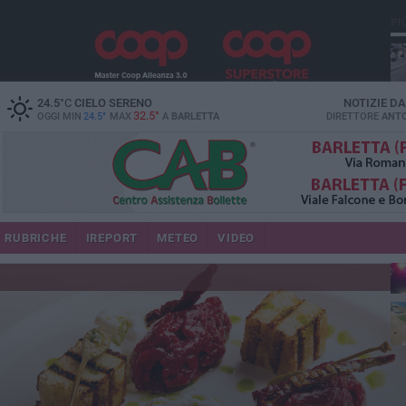
PI
24.5
°C
CIELO SERENO
NOTIZIE D
32.5°
OGGI MIN
24.5°
MAX
A
BARLETTA
DIRETTORE
ANTO
se
RUBRICHE
IREPORT
METEO
VIDEO