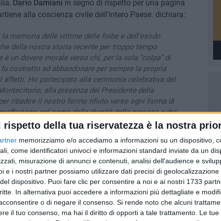
lia,
Dario Damiani
in segno di rispetto per una pagina
tiene alla coscienza civile dell'intero Paese. dichiara:
ra la memoria delle vittime delle foibe e dell'esodo
che della nostra storia recente per troppo tempo
e è un dovere morale verso chi, per la sola "colpa" di
 o fu costretto ad abbandonare per sempre la propria
ri affetti. Ho partecipato alla cerimonia celebrativa del
ontecitorio, alla presenza del Presidente della
er ribadire il nostro fermo rifiuto verso ogni forma di
praffazione, nel nome della dignità della persona e dei
nsiero speciale va a tutte le famiglie che portano
l rispetto della tua riservatezza è la nostra prior
 i segni di quella sofferenza. La loro testimonianza è
artner
memorizziamo e/o accediamo a informazioni su un dispositivo, c
biamo il compito di trasmettere alle nuove
ali, come identificatori univoci e informazioni standard inviate da un di
sia l'antidoto contro l'indifferenza.
zzati, misurazione di annunci e contenuti, analisi dell'audience e svilupp
i e i nostri partner possiamo utilizzare dati precisi di geolocalizzazione 
del dispositivo. Puoi fare clic per consentire a noi e ai nostri 1733 partn
critte. In alternativa puoi accedere a informazioni più dettagliate e modif
acconsentire o di negare il consenso.
Si rende noto che alcuni trattamen
e il tuo consenso, ma hai il diritto di opporti a tale trattamento. Le tue