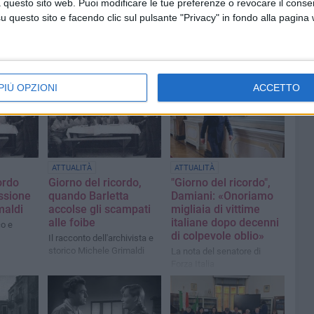
 questo sito web. Puoi modificare le tue preferenze o revocare il conse
questo sito e facendo clic sul pulsante "Privacy" in fondo alla pagina
PIÙ OPZIONI
ACCETTO
1
ATTUALITÀ
ATTUALITÀ
ordo
Giorno del ricordo,
"Giorno del ricordo",
essione
quando Barletta
Damiani: «Onoriamo
maldi
accolse gli scampati
migliaia di vittime
alle foibe
italiane dopo decenni
co e
di colpevole oblio»
Il racconto dell'archivista e
storico Michele Grimaldi
La nota del senatore di
Forza Italia