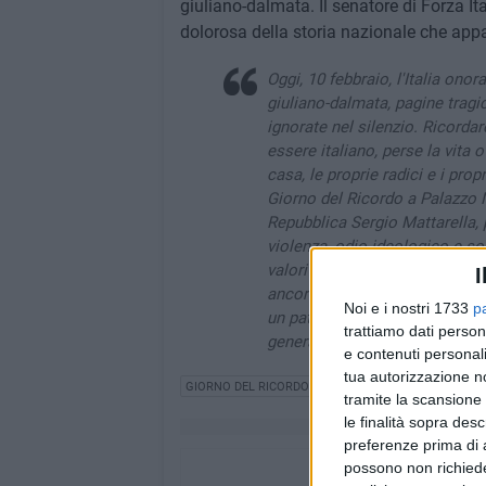
giuliano-dalmata. Il senatore di Forza Ita
dolorosa della storia nazionale che appar
Oggi, 10 febbraio, l'Italia ono
giuliano-dalmata, pagine tragi
ignorate nel silenzio. Ricordar
essere italiano, perse la vita
casa, le proprie radici e i prop
Giorno del Ricordo a Palazzo M
Repubblica Sergio Mattarella, p
violenza, odio ideologico e so
valori della democrazia. Un pe
I
ancora nella mente e nel cuore
Noi e i nostri 1733
p
un patrimonio prezioso che ab
trattiamo dati person
generazioni, perché la memoria 
e contenuti personali
tua autorizzazione no
GIORNO DEL RICORDO
tramite la scansione 
le finalità sopra des
preferenze prima di 
possono non richieder