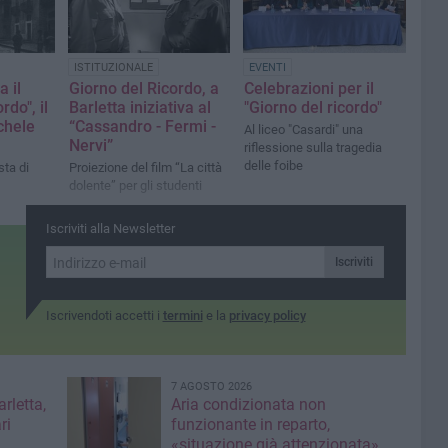
ISTITUZIONALE
EVENTI
a il
Giorno del Ricordo, a
Celebrazioni per il
rdo", il
Barletta iniziativa al
"Giorno del ricordo"
chele
“Cassandro - Fermi -
Al liceo "Casardi" una
Nervi”
riflessione sulla tragedia
delle foibe
sta di
Proiezione del film “La città
dolente” per gli studenti
Iscriviti alla Newsletter
Iscriviti
Iscrivendoti accetti i
termini
e la
privacy policy
7 AGOSTO 2026
rletta,
Aria condizionata non
ri
funzionante in reparto,
«situazione già attenzionata»