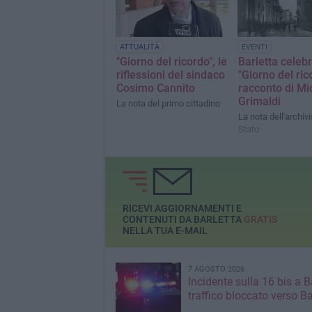
ATTUALITÀ
EVENTI
"Giorno del ricordo", le
Barletta celebr
riflessioni del sindaco
"Giorno del rico
Cosimo Cannito
racconto di Mi
Grimaldi
La nota del primo cittadino
La nota dell'archivi
Stato
RICEVI AGGIORNAMENTI E
CONTENUTI DA BARLETTA
GRATIS
NELLA TUA E-MAIL
7 AGOSTO 2026
Incidente sulla 16 bis a Ba
traffico bloccato verso Ba