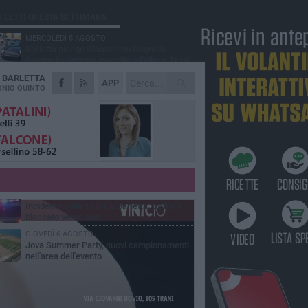
Ù LETTI QUESTA SETTIMANA
MERCOLEDÌ 5 AGOSTO
Barletta piange Gioacchino Dagnello:
64enne barlettano investito all'alba a Trani
A
BARLETTA
GIOVEDÌ 6 AGOSTO
APP
Il ricordo di "Cecco", il benzinaio col
NIO QUINTO
sorriso: «Contava i giorni che lo
paravano dalla pensione»
MERCOLEDÌ 5 AGOSTO
Jova Summer Party, giovedì mattina
sopralluogo nell'area dell'evento
DOMENICA 2 AGOSTO
Beni confiscati alla mafia. Nasce il servizio
di Co-housing
VENERDÌ 7 AGOSTO
Incidente sulla 16 bis a Barletta, traffico
bloccato verso Bari
GIOVEDÌ 6 AGOSTO
Jova Summer Party, nuovi campionamenti
nell'area dell'evento