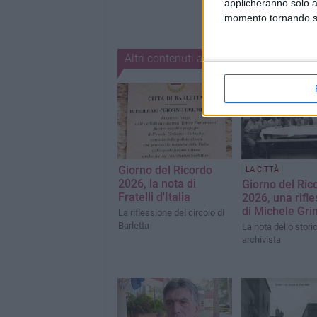
applicheranno solo a
momento tornando su 
Altri contenuti a tema
Giorno del Ricordo
LA CITTÀ
2026, la nota di
Giorno del Ric
Fratelli d'Italia
2026, una rifl
di Michele Gri
La riflessione del circolo di
Barletta
La nota dello stori
archivista