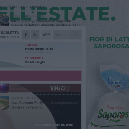
Ù LETTI QUESTA SETTIMANA
MERCOLEDÌ 5 AGOSTO
Barletta piange Gioacchino Dagnello:
64enne barlettano investito all'alba a Trani
A
BARLETTA
GIOVEDÌ 6 AGOSTO
APP
Il ricordo di "Cecco", il benzinaio col
NIO QUINTO
sorriso: «Contava i giorni che lo
paravano dalla pensione»
MERCOLEDÌ 5 AGOSTO
Jova Summer Party, giovedì mattina
sopralluogo nell'area dell'evento
DOMENICA 2 AGOSTO
Beni confiscati alla mafia. Nasce il servizio
di Co-housing
VENERDÌ 7 AGOSTO
Incidente sulla 16 bis a Barletta, traffico
bloccato verso Bari
GIOVEDÌ 6 AGOSTO
Jova Summer Party, nuovi campionamenti
nell'area dell'evento