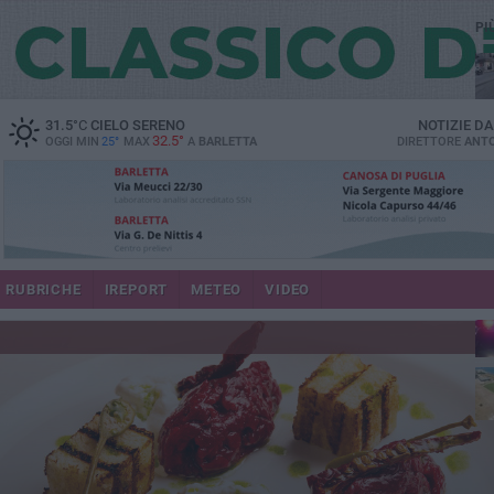
PI
31.5
°C
CIELO SERENO
NOTIZIE D
32.5°
OGGI MIN
25°
MAX
A
BARLETTA
DIRETTORE
ANTO
se
RUBRICHE
IREPORT
METEO
VIDEO