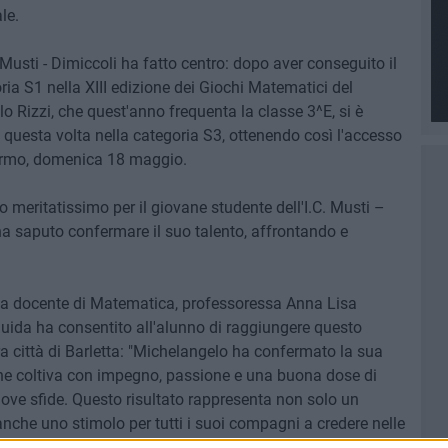
le.
Musti - Dimiccoli ha fatto centro: dopo aver conseguito il
S1 nella XIII edizione dei Giochi Matematici del
 Rizzi, che quest'anno frequenta la classe 3^E, si è
questa volta nella categoria S3, ottenendo così l'accesso
alermo, domenica 18 maggio.
 meritatissimo per il giovane studente dell'I.C. Musti –
 saputo confermare il suo talento, affrontando e
a docente di Matematica, professoressa Anna Lisa
guida ha consentito all'alunno di raggiungere questo
era città di Barletta: "Michelangelo ha confermato la sua
che coltiva con impegno, passione e una buona dose di
ove sfide. Questo risultato rappresenta non solo un
nche uno stimolo per tutti i suoi compagni a credere nelle
ne per lo studio con dedizione e perseveranza. Tale