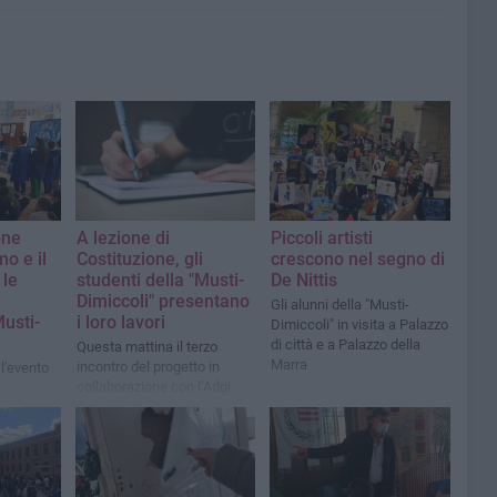
one
A lezione di
Piccoli artisti
mo e il
Costituzione, gli
crescono nel segno di
 le
studenti della "Musti-
De Nittis
Dimiccoli" presentano
Gli alunni della "Musti-
usti-
i loro lavori
Dimiccoli" in visita a Palazzo
di città e a Palazzo della
Questa mattina il terzo
Marra
incontro del progetto in
l'evento
collaborazione con l’Adgi
Sezione di Trani