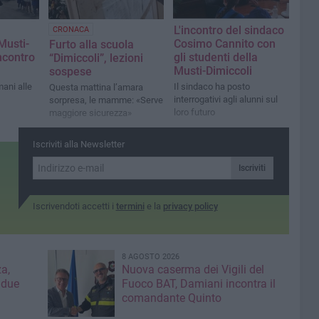
L'incontro del sindaco
CRONACA
Musti-
Cosimo Cannito con
Furto alla scuola
ncontro
gli studenti della
“Dimiccoli”, lezioni
Musti-Dimiccoli
sospese
ani alle
Il sindaco ha posto
Questa mattina l’amara
interrogativi agli alunni sul
sorpresa, le mamme: «Serve
loro futuro
maggiore sicurezza»
Iscriviti alla Newsletter
Iscriviti
Iscrivendoti accetti i
termini
e la
privacy policy
8 AGOSTO 2026
a,
Nuova caserma dei Vigili del
 due
Fuoco BAT, Damiani incontra il
comandante Quinto