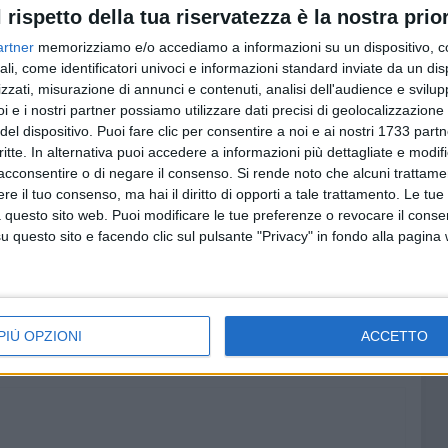
l rispetto della tua riservatezza è la nostra prior
nciano, "è motivo di grande soddisfazione e orgoglio per i
colastica, che vede riconosciuto il valore della
artner
memorizziamo e/o accediamo a informazioni su un dispositivo, c
ali, come identificatori univoci e informazioni standard inviate da un di
enti".
zzati, misurazione di annunci e contenuti, analisi dell'audience e svilupp
i e i nostri partner possiamo utilizzare dati precisi di geolocalizzazione 
 Scolastica, professoressa Addolorata Lionetti, nel
del dispositivo. Puoi fare clic per consentire a noi e ai nostri 1733 partn
le discipline STEM contribuisce a promuovere, anno dopo
critte. In alternativa puoi accedere a informazioni più dettagliate e modif
matica e per le discipline scientifiche tra i suoi studenti.
acconsentire o di negare il consenso.
Si rende noto che alcuni trattamen
e il tuo consenso, ma hai il diritto di opporti a tale trattamento. Le tue
a Finale Nazionale di Palermo, prossima ed ultima tappa, di
 questo sito web. Puoi modificare le tue preferenze o revocare il conse
questo sito e facendo clic sul pulsante "Privacy" in fondo alla pagina
 del Mediterraneo. La città di Barletta e l'intera comunità
ugurano al giovane talento di vivere, con determinazione e
orza Michelangelo, facciamo tutti il tifo per te!
PIÙ OPZIONI
ACCETTO