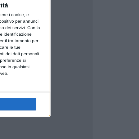
ità
ome i cookie, e
spositivo per annunci
o dei servizi.
Con la
e identificazione
er il trattamento per
icare le tue
ti dei dati personali
 preferenze si
nso in qualsiasi
 web.