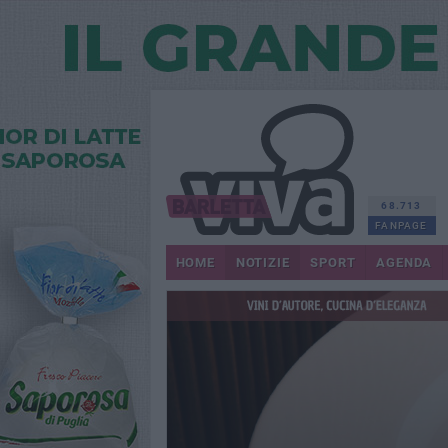
68.713
FANPAGE
HOME
NOTIZIE
SPORT
AGENDA