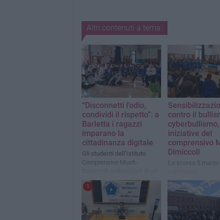
Altri contenuti a tema
“Disconnetti l’odio,
Sensibilizzazi
condividi il rispetto”: a
contro il bullis
Barletta i ragazzi
cyberbullismo,
imparano la
iniziative del
cittadinanza digitale
comprensivo M
Dimiccoli
Gli studenti dell’Istituto
Comprensivo Musti-
Lo scorso 5 marzo 
Dimiccoli protagonisti di un
conclusivo
incontro sulla cultura del
1
rispetto e della sicurezza
online