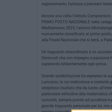
ragionamento, fantasia e pensiero latera
Ancora una volta l'Istituto Comprensivo 
PRIMO POSTO NAZIONALE nella categoria 
Mediterraneo 2023, l'alunno Michelangelo
nuovamente classificato al primo posto, 
alla Finale Nazionale che si terrà, a P
Un traguardo straordinario e un successo
Dimiccoli che con impegno e passione ha
superando brillantemente ogni prova.
Grande soddisfazione ha espresso la su
Lanciano, la cui meticolosa e costante 
strepitoso risultato che dà lustro all'int
particolare attitudine alla matematica 
curiosità, sempre pronto ad accettare nu
grande traguardo personale per lui, ma a
proprie capacità e a coltivare la passio