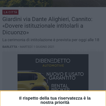
LA CITTÀ
Giardini via Dante Alighieri, Cannito:
«Dovere istituzionale intitolarli a
Dicuonzo»
La cerimonia di intitolazione è prevista per oggi alle 18
BARLETTA -
MARTEDÌ 1 GIUGNO 2021
Il rispetto della tua riservatezza è la
nostra priorità