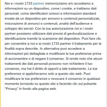
Noi e i nostri 1733
partner
memorizziamo e/o accediamo a
informazioni su un dispositivo, come i cookie, e trattiamo dati
personali, come identificatori univoci e informazioni standard
inviate da un dispositivo per annunci e contenuti personalizzati,
misurazione di annunci e contenuti, analisi dell'audience e
sviluppo dei servizi.
Con la tua autorizzazione noi e i nostri
partner possiamo utilizzare dati precisi di geolocalizzazione e
«Considero un dovere, di ordine istituzionale e di
identificazione tramite la scansione del dispositivo. Puoi fare clic
riconoscenza, intitolare i Giardini di Viale Dante Alighieri,
per consentire a noi e ai nostri 1733 partner il trattamento per le
attrezzati e recuperati alla fruizione pubblica, a Giuseppe
finalità sopra descritte. In alternativa puoi accedere a
Dicuonzo, che nel suo breve mandato di Sindaco si dedicò,
informazioni più dettagliate e modificare le tue preferenze prima
di acconsentire o di negare il consenso.
Si rende noto che alcuni
con autentico impegno, ad accrescere il bene della nostra
trattamenti dei dati personali possono non richiedere il tuo
comunità. "Pino", come tutti lo chiamavamo, scomparso in
consenso, ma hai il diritto di opporti a tale trattamento. Le tue
giovane età, aveva il dono dell'empatia semplice e popolare.
preferenze si applicheranno solo a questo sito web. Puoi
Merita l'ideale, corale abbraccio di Barletta che saprà
modificare le tue preferenze o revocare il consenso in qualsiasi
indicarlo anche alle generazioni future come esempio di
momento tornando su questo sito e facendo clic sul pulsante
Sindaco. L'omaggio dell'Amministrazione comunale deve
"Privacy" in fondo alla pagina web.
anche rappresentare una testimonianza di sentita
considerazione nei confronti dei suoi cari e di tutti coloro che
gli hanno dimostrato, nel tempo, sincero affetto».