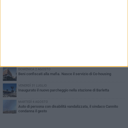
PIÙ LETTI QUESTA SETTIMANA
MERCOLEDÌ 5 AGOSTO
Barletta piange Gioacchino Dagnello: 64enne barlettano investito
all'alba a Trani
GIOVEDÌ 6 AGOSTO
Il ricordo di "Cecco", il benzinaio col sorriso: «Contava i giorni che
lo separavano dalla pensione»
MERCOLEDÌ 5 AGOSTO
Jova Summer Party, giovedì mattina sopralluogo nell'area
dell'evento
DOMENICA 2 AGOSTO
Beni confiscati alla mafia. Nasce il servizio di Co-housing
VENERDÌ 31 LUGLIO
Inaugurato il nuovo parcheggio nella stazione di Barletta
MARTEDÌ 4 AGOSTO
Auto di persona con disabilità vandalizzata, il sindaco Cannito
condanna il gesto