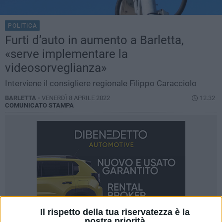
POLITICA
Furti d’auto in aumento a Barletta,
«serve implementare la
videosorveglianza»
Interviene il consigliere regionale Filippo Caracciolo
BARLETTA -
VENERDÌ 8 APRILE 2022
12.32
COMUNICATO STAMPA
Il rispetto della tua riservatezza è la
nostra priorità