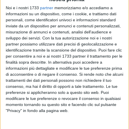
Noi e i nostri 1733
partner
memorizziamo e/o accediamo a
informazioni su un dispositivo, come i cookie, e trattiamo dati
personali, come identificatori univoci e informazioni standard
188
inviate da un dispositivo per annunci e contenuti personalizzati,
misurazione di annunci e contenuti, analisi dell'audience e
sviluppo dei servizi.
Con la tua autorizzazione noi e i nostri
partner possiamo utilizzare dati precisi di geolocalizzazione e
"I continui e ripetuti furti d'auto stanno esasperando i
identificazione tramite la scansione del dispositivo. Puoi fare clic
cittadini di Barletta, bisogna implementare i sistemi di
per consentire a noi e ai nostri 1733 partner il trattamento per le
videosorveglianza, con particolare attenzione ad alcune
finalità sopra descritte. In alternativa puoi accedere a
zone della città poco servite". Così, il consigliere regionale
informazioni più dettagliate e modificare le tue preferenze prima
di acconsentire o di negare il consenso.
Si rende noto che alcuni
Filippo Caracciolo.
trattamenti dei dati personali possono non richiedere il tuo
consenso, ma hai il diritto di opporti a tale trattamento. Le tue
"I numeri relativi ai furti di autovetture a Barletta - afferma
preferenze si applicheranno solo a questo sito web. Puoi
Caracciolo - ci raccontano una realtà davvero mortificante.
modificare le tue preferenze o revocare il consenso in qualsiasi
Nei primi mesi di quest'anno sono state oltre 200 le auto
momento tornando su questo sito e facendo clic sul pulsante
rubate, un dato in linea con quello che negli ultimi due anni
"Privacy" in fondo alla pagina web.
ha consegnato alla provincia BAT il triste primato italiano
per questo reato".