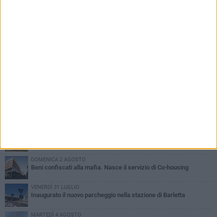
PIÙ LETTI QUESTA SETTIMANA
MERCOLEDÌ 5 AGOSTO
Barletta piange Gioacchino Dagnello: 64enne barlettano investito
all'alba a Trani
GIOVEDÌ 6 AGOSTO
Il ricordo di "Cecco", il benzinaio col sorriso: «Contava i giorni che
lo separavano dalla pensione»
MERCOLEDÌ 5 AGOSTO
Jova Summer Party, giovedì mattina sopralluogo nell'area
dell'evento
DOMENICA 2 AGOSTO
Beni confiscati alla mafia. Nasce il servizio di Co-housing
VENERDÌ 31 LUGLIO
Inaugurato il nuovo parcheggio nella stazione di Barletta
MARTEDÌ 4 AGOSTO