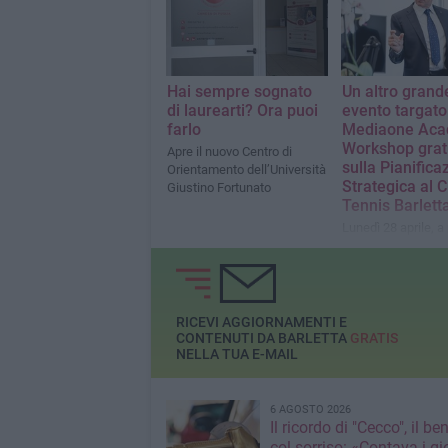
Hai sempre sognato
Un altro grand
di laurearti? Ora puoi
evento targato
farlo
Mediaone Aca
Workshop grat
Apre il nuovo Centro di
sulla Pianifica
Orientamento dell’Università
Strategica al C
Giustino Fortunato
Tennis Barlett
Lunedì 28 aprile, a 
dalle ore 17:00, an
scena un nuovo
appuntamento form
grande rilevanza
RICEVI AGGIORNAMENTI E
CONTENUTI DA BARLETTA
GRATIS
NELLA TUA E-MAIL
6 AGOSTO 2026
Il ricordo di "Cecco", il be
col sorriso: «Contava i gi