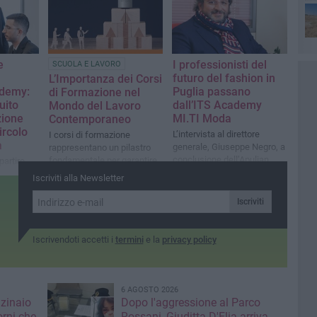
e
I professionisti del
SCUOLA E LAVORO
futuro del fashion in
L’Importanza dei Corsi
demy:
Puglia passano
di Formazione nel
uito
dall’ITS Academy
Mondo del Lavoro
zione
MI.TI Moda
Contemporaneo
ircolo
L’intervista al direttore
I corsi di formazione
a
generale, Giuseppe Negro, a
rappresentano un pilastro
conclusione dell’Apulian
fondamentale per garantire
partire
Runway Experience
la crescita professionale e
drà in
Iscriviti alla Newsletter
personale
ativo di
Iscriviti
Iscrivendoti accetti i
termini
e la
privacy policy
6 AGOSTO 2026
nzinaio
Dopo l'aggressione al Parco
orni che
Rossani, Giuditta D'Elia arriva