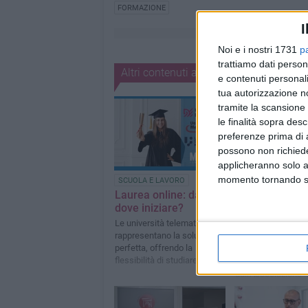
FORMAZIONE
I
Noi e i nostri 1731
p
trattiamo dati person
Altri contenuti a tema
e contenuti personali
tua autorizzazione no
tramite la scansione 
le finalità sopra des
preferenze prima di 
possono non richieder
applicheranno solo a
momento tornando su 
SCUOLA E LAVORO
ATTUALITÀ
Laurea online: da
Corso B.L.S-D p
dove iniziare?
Agenti, operato
avvocati della
Le università telematiche
Divina"
rappresentano la soluzione
perfetta, offrendo la
Un progetto promo
flessibilità di studiare dove e
organizzato
quando vuoi
dall'Associazione "
Sud"