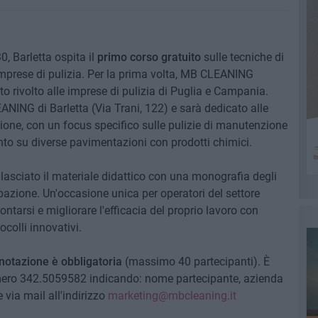
0, Barletta ospita il
primo corso
gratuito
sulle tecniche di
imprese di pulizia. Per la prima volta, MB CLEANING
o rivolto alle imprese di pulizia di Puglia e Campania.
ANING di Barletta (Via Trani, 122) e sarà dedicato alle
zione, con un focus specifico sulle pulizie di manutenzione
vento su diverse pavimentazioni con prodotti chimici.
rilasciato il materiale didattico con una monografia degli
cipazione. Un'occasione unica per operatori del settore
ntarsi e migliorare l'efficacia del proprio lavoro con
ocolli innovativi.
enotazione è obbligatoria
(massimo 40 partecipanti). È
umero 342.5059582 indicando: nome partecipante, azienda
e via mail all'indirizzo
marketing@mbcleaning.it