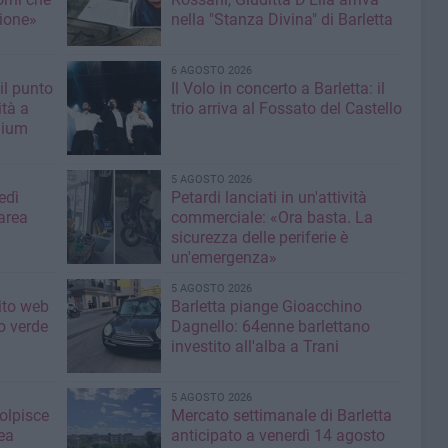
ione»
nella "Stanza Divina" di Barletta
6 AGOSTO 2026
il punto
Il Volo in concerto a Barletta: il
ità a
trio arriva al Fossato del Castello
mium
5 AGOSTO 2026
edì
Petardi lanciati in un'attività
area
commerciale: «Ora basta. La
sicurezza delle periferie è
un'emergenza»
5 AGOSTO 2026
sito web
Barletta piange Gioacchino
o verde
Dagnello: 64enne barlettano
investito all'alba a Trani
5 AGOSTO 2026
colpisce
Mercato settimanale di Barletta
ea
anticipato a venerdì 14 agosto