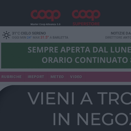
31
°C
CIELO SERENO
NOTIZIE D
31.5°
OGGI MIN
24°
MAX
A
BARLETTA
DIRETTORE
ANTO
RUBRICHE
IREPORT
METEO
VIDEO