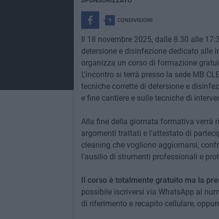
SPONSORIZZATO
9
CONDIVISIONI
Il 18 novembre 2025, dalle 8.30 alle 17:3
detersione e disinfezione dedicato alle 
organizza un corso di formazione gratuit
L'incontro si terrà presso la sede MB CLE
tecniche corrette di detersione e disinfe
e fine cantiere e sulle tecniche di inter
Alla fine della giornata formativa verrà 
argomenti trattati e l'attestato di parte
cleaning che vogliono aggiornarsi, confro
l'ausilio di strumenti professionali e prot
Il corso è totalmente gratuito ma la pr
possibile iscriversi via WhatsApp al n
di riferimento e recapito cellulare, oppur