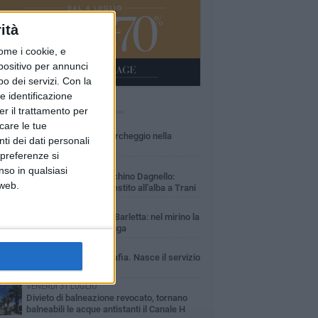
ità
ome i cookie, e
spositivo per annunci
o dei servizi.
Con la
e identificazione
Ù LETTI QUESTA SETTIMANA
er il trattamento per
icare le tue
VENERDÌ 31 LUGLIO
Inaugurato il nuovo parcheggio nella
ti dei dati personali
stazione di Barletta
 preferenze si
MERCOLEDÌ 5 AGOSTO
nso in qualsiasi
Barletta piange Gioacchino Dagnello:
 web.
64enne barlettano investito all'alba a Trani
GIOVEDÌ 30 LUGLIO
Rapina all'Ipercoop di Barletta: nel mirino la
gioielleria, banditi in fuga
DOMENICA 2 AGOSTO
Beni confiscati alla mafia. Nasce il servizio
di Co-housing
VENERDÌ 31 LUGLIO
Divieto di balneazione revocato, tornano
balneabili le acque antistanti il Canale H