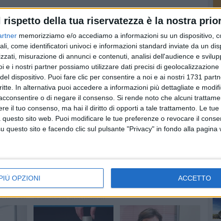
l rispetto della tua riservatezza è la nostra prior
artner
memorizziamo e/o accediamo a informazioni su un dispositivo, c
ali, come identificatori univoci e informazioni standard inviate da un di
zzati, misurazione di annunci e contenuti, analisi dell'audience e svilupp
i e i nostri partner possiamo utilizzare dati precisi di geolocalizzazione 
PI
del dispositivo. Puoi fare clic per consentire a noi e ai nostri 1731 partn
critte. In alternativa puoi accedere a informazioni più dettagliate e modif
acconsentire o di negare il consenso.
Si rende noto che alcuni trattamen
e il tuo consenso, ma hai il diritto di opporti a tale trattamento. Le tue
 questo sito web. Puoi modificare le tue preferenze o revocare il conse
questo sito e facendo clic sul pulsante "Privacy" in fondo alla pagina
"Picche rosse e fiori
ATTUALITÀ
neri": un altro grande
er gli
Iscrizioni
successo targato
ri e
universitarie: Musa
Mediaone Academy
 "Stanza
Formazione, il tuo
alleato per un futuro
Lapalombella: «Non
senza stress
PIÙ OPZIONI
ACCETTO
offriamo solo formazione,
sso ed
ma esperienze
Il partner che ti guida verso
trasformative»
Divine del
il successo, offrendoti un
supporto gratuito e
completo