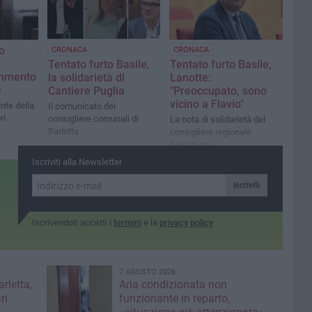
o
CRONACA
CRONACA
Tentato furto Basile,
Tentato furto Basile,
ommento
la solidarietà di
Lanotte:
e
Cantiere Puglia
"Preoccupato, sono
vicino a Flavio"
nte della
Il comunicato dei
ri
consigliere comunali di
La nota di solidarietà del
Barletta
consigliere regionale
barlettano
Iscriviti alla Newsletter
Iscriviti
Iscrivendoti accetti i
termini
e la
privacy policy
7 AGOSTO 2026
rletta,
Aria condizionata non
ri
funzionante in reparto,