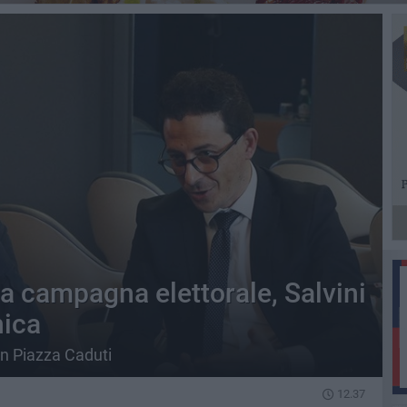
la campagna elettorale, Salvini
nica
n Piazza Caduti
12.37