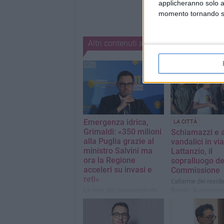
applicheranno solo a
momento tornando su 
Altri contenuti a tema
Emergenza idrica,
LA CITTÀ
Grimaldi: «350 milioni
Schiamazzi e a
alla Puglia grazie al
vandalici in via
ministro Salvini ma
Lattanzio, il
ora la Regione
sopralluogo de
acceleri su invasi e
Commissione
reti»
L'allarme dei reside
La nota del vicepresidente
Basile: "Aumenter
vicario del Consiglio
controlli"
comunale di Barletta e
segretario provinciale della