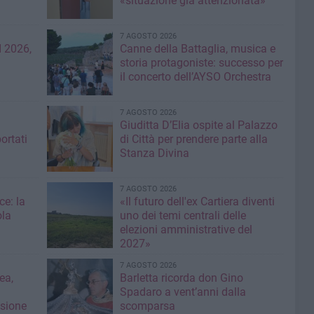
«situazione già attenzionata»
7 AGOSTO 2026
 2026,
Canne della Battaglia, musica e
storia protagoniste: successo per
il concerto dell’AYSO Orchestra
7 AGOSTO 2026
Giuditta D’Elia ospite al Palazzo
ortati
di Città per prendere parte alla
Stanza Divina
7 AGOSTO 2026
ce: la
«Il futuro dell'ex Cartiera diventi
ola
uno dei temi centrali delle
elezioni amministrative del
2027»
7 AGOSTO 2026
ea,
Barletta ricorda don Gino
Spadaro a vent’anni dalla
isione
scomparsa