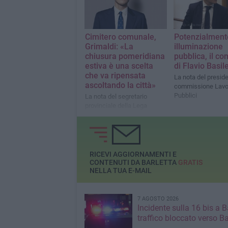
Lega BAT.
Cimitero comunale,
Potenzialment
Grimaldi: «La
illuminazione
chiusura pomeridiana
pubblica, il c
estiva è una scelta
di Flavio Basil
che va ripensata
La nota del preside
ascoltando la città»
commissione Lavo
Pubblici
La nota del segretario
provinciale della Lega
RICEVI AGGIORNAMENTI E
CONTENUTI DA BARLETTA
GRATIS
NELLA TUA E-MAIL
7 AGOSTO 2026
Incidente sulla 16 bis a Ba
traffico bloccato verso Ba