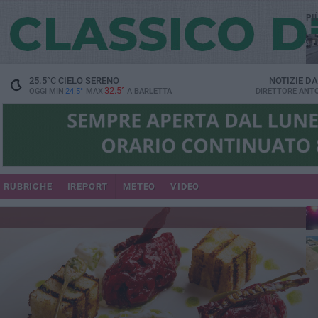
PI
25.5
°C
CIELO SERENO
NOTIZIE D
32.5°
OGGI MIN
24.5°
MAX
A
BARLETTA
DIRETTORE
ANTO
se
RUBRICHE
IREPORT
METEO
VIDEO