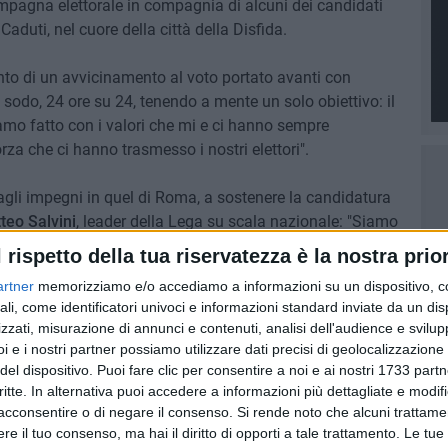
ampagna elettorale in compagnia di alcuni dei candidati
aduti, nel cuore della città della Disfida.
nto di un avvicinamento al voto portato avanti con
odo, 24 ore su 24, tenendo a mente un solo obiettivo: il
iamo fatto con i valori che mi e ci hanno sempre
rza che ci hanno trasmesso i nostri elettori".
agli impegni in quel di Roma, a sostenere la candidatura
eo Salvini
, leader della Lega su scala nazionale: "Siamo
era per assicurare a tutti un futuro migliore - spiega il neo
l rispetto della tua riservatezza è la nostra prior
no a Barletta tocca a voi: abbiamo fatto una scelta
artner
memorizziamo e/o accediamo a informazioni su un dispositivo, c
o Basile e la Lega per archiviare tutti quelli che hanno
ali, come identificatori univoci e informazioni standard inviate da un di
. L'unica scelta di cambiamento è con la Lega".
zzati, misurazione di annunci e contenuti, analisi dell'audience e svilupp
i e i nostri partner possiamo utilizzare dati precisi di geolocalizzazione 
del dispositivo. Puoi fare clic per consentire a noi e ai nostri 1733 partn
critte. In alternativa puoi accedere a informazioni più dettagliate e modif
acconsentire o di negare il consenso.
Si rende noto che alcuni trattamen
e il tuo consenso, ma hai il diritto di opporti a tale trattamento. Le tue