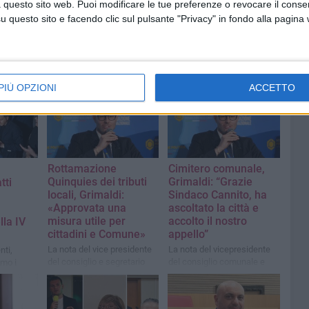
 questo sito web. Puoi modificare le tue preferenze o revocare il conse
questo sito e facendo clic sul pulsante "Privacy" in fondo alla pagina
PIÙ OPZIONI
ACCETTO
Rottamazione
Cimitero comunale,
Quinquies dei tributi
Grimaldi: “Grazie
tti
locali, Grimaldi:
Sindaco Cannito, ha
«Approvata una
ascoltato la città e
misura utile per
accolto il nostro
lla IV
cittadini e Comune»
appello”
La nota del vice presidente
La nota del vicepresidente
nti,
del consiglio e segretario
del consiglio comunale e
emo i
provinciale della Lega
segretario provinciale della
Lega