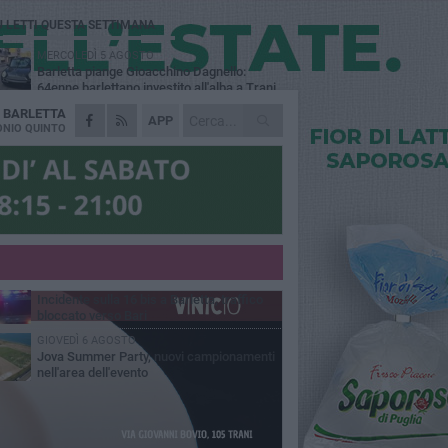
Ù LETTI QUESTA SETTIMANA
MERCOLEDÌ 5 AGOSTO
Barletta piange Gioacchino Dagnello:
64enne barlettano investito all'alba a Trani
A
BARLETTA
GIOVEDÌ 6 AGOSTO
APP
Il ricordo di "Cecco", il benzinaio col
NIO QUINTO
sorriso: «Contava i giorni che lo
paravano dalla pensione»
MERCOLEDÌ 5 AGOSTO
Jova Summer Party, giovedì mattina
sopralluogo nell'area dell'evento
DOMENICA 2 AGOSTO
Beni confiscati alla mafia. Nasce il servizio
di Co-housing
VENERDÌ 7 AGOSTO
Incidente sulla 16 bis a Barletta, traffico
bloccato verso Bari
GIOVEDÌ 6 AGOSTO
Jova Summer Party, nuovi campionamenti
nell'area dell'evento