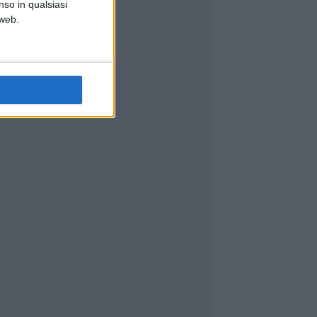
nso in qualsiasi
 web.