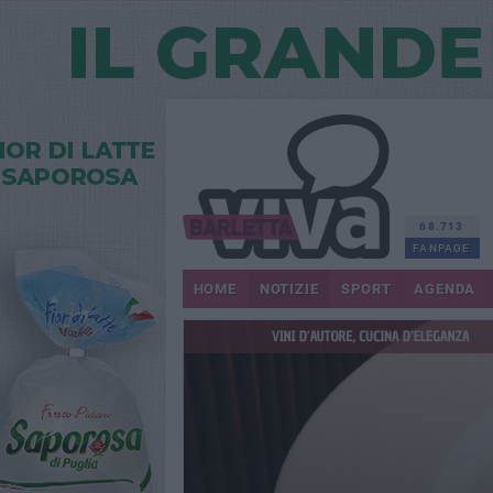
68.713
FANPAGE
HOME
NOTIZIE
SPORT
AGENDA