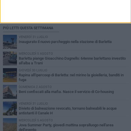
PIÙ LETTI QUESTA SETTIMANA
VENERDÌ 31 LUGLIO
Inaugurato il nuovo parcheggio nella stazione di Barletta
MERCOLEDÌ 5 AGOSTO
Barletta piange Gioacchino Dagnello: 64enne barlettano investito
all'alba a Trani
GIOVEDÌ 30 LUGLIO
Rapina all'Ipercoop di Barletta: nel mirino la gioielleria, banditi in
fuga
DOMENICA 2 AGOSTO
Beni confiscati alla mafia. Nasce il servizio di Co-housing
VENERDÌ 31 LUGLIO
Divieto di balneazione revocato, tornano balneabili le acque
antistanti il Canale H
MERCOLEDÌ 5 AGOSTO
Jova Summer Party, giovedì mattina sopralluogo nell'area
dell'evento