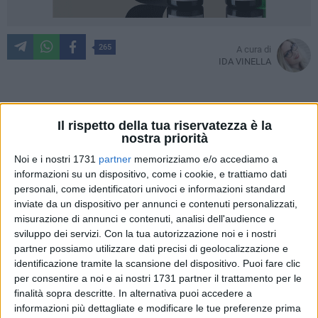
265
A cura di
IDA VINELLA
«Fine primo tempo. Affiliamo le matite». Con queste parole
Il rispetto della tua riservatezza è la
divulgate sui social l'artista barlettano Giacomo Borgiac
nostra priorità
comunica una buona notizia:
il murale dedicato a Pietro
Noi e i nostri 1731
partner
memorizziamo e/o accediamo a
Mennea si farà
. Ne avevamo già parlato sulle pagine di
informazioni su un dispositivo, come i cookie, e trattiamo dati
BarlettaViva. Tutto è partito da un'idea di
Giuseppe Lanotte
,
personali, come identificatori univoci e informazioni standard
inviate da un dispositivo per annunci e contenuti personalizzati,
che in un mese di tempo ha avviato una vasta operazione di
misurazione di annunci e contenuti, analisi dell'audience e
passaparola e sensibilizzazione con l'obiettivo di
sviluppo dei servizi.
Con la tua autorizzazione noi e i nostri
raccogliere i fondi necessari
per realizzare il murale in onore
partner possiamo utilizzare dati precisi di geolocalizzazione e
della Freccia del Sud. Il murale di Barletta seguirà a quello
identificazione tramite la scansione del dispositivo. Puoi fare clic
realizzato il mese scorso
a Formia e inaugurato durante le
per consentire a noi e ai nostri 1731 partner il trattamento per le
celebrazioni del Mennea Day.
finalità sopra descritte. In alternativa puoi accedere a
informazioni più dettagliate e modificare le tue preferenze prima
LA CITTÀ