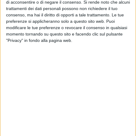
2
di acconsentire o di negare il consenso.
Si rende noto che alcuni
A Barletta un murale per Pietro Mennea:
trattamenti dei dati personali possono non richiedere il tuo
Borgiac è pronto
consenso, ma hai il diritto di opporti a tale trattamento. Le tue
preferenze si applicheranno solo a questo sito web. Puoi
modificare le tue preferenze o revocare il consenso in qualsiasi
EVENTI
1
Formia omaggia Pietro Mennea con un
momento tornando su questo sito e facendo clic sul pulsante
murale artistico
"Privacy" in fondo alla pagina web.
Questo il post pubblicato su Facebook da Lanotte:
«Sono emozionato e soddisfatto per la nostra
grande "corsa". Pietro Mennea diceva "La
fatica non è mai sprecata...Soffri ma Sogni",
una frase che mi ha accompagnato in questo
lunghissimo mese. La raccolta è iniziata il 1
Settembre ed è terminata oggi, con il
raggiungimento della cifra necessaria per
realizzare l'impresa! Sì perché quando c'è un
progetto serio "i Barlettani" rispondono!
Orgoglioso dei miei concittadini! In tanti mi