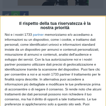
Il rispetto della tua riservatezza è la
nostra priorità
"Chi ha sbagliato deve pagare". Così il consigliere regionale e
Noi e i nostri 1733
partner
memorizziamo e/o accediamo a
comunale Pdl
Giovanni Alfarano
a seguito degli
informazioni su un dispositivo, come i cookie, e trattiamo dati
personali, come identificatori univoci e informazioni standard
innumerevoli
danni causati dal nubifragio
abbattutosi
inviate da un dispositivo per annunci e contenuti personalizzati,
domenica pomeriggio sulla città di Barletta. Alfarano
misurazione di annunci e contenuti, analisi dell'audience e
annuncia, inoltre, la presentazione di due interrogazioni
sviluppo dei servizi.
Con la tua autorizzazione noi e i nostri
consiliari da recapitare all'attenzione del Consiglio
partner possiamo utilizzare dati precisi di geolocalizzazione e
Comunale di Barletta e del Consiglio Regionale della Puglia
identificazione tramite la scansione del dispositivo. Puoi fare clic
al fine di fare chiarezza sulla vicenda e di comprendere quali
per consentire a noi e ai nostri 1733 partner il trattamento per le
siano gli intendimenti dei due enti. "Barletta paga, oggi, la
finalità sopra descritte. In alternativa puoi accedere a
informazioni più dettagliate e modificare le tue preferenze prima
latitanza politica di chi ci ha governato negli ultimi vent'anni.
di acconsentire o di negare il consenso.
Si rende noto che alcuni
La classe politica cittadina deve assumersi, una volte per
trattamenti dei dati personali possono non richiedere il tuo
tutte, le sue responsabilità. Quanto avvenuto, di recente, non
consenso, ma hai il diritto di opporti a tale trattamento. Le tue
è altro che la conseguenza naturale della superficialità, della
preferenze si applicheranno solo a questo sito web. Puoi