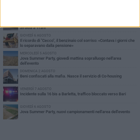
PIÙ LETTI QUESTA SETTIMANA
MERCOLEDÌ 5 AGOSTO
Barletta piange Gioacchino Dagnello: 64enne barlettano investito
all'alba a Trani
GIOVEDÌ 6 AGOSTO
Il ricordo di "Cecco", il benzinaio col sorriso: «Contava i giorni che
lo separavano dalla pensione»
MERCOLEDÌ 5 AGOSTO
Jova Summer Party, giovedì mattina sopralluogo nell'area
dell'evento
DOMENICA 2 AGOSTO
Beni confiscati alla mafia. Nasce il servizio di Co-housing
VENERDÌ 7 AGOSTO
Incidente sulla 16 bis a Barletta, traffico bloccato verso Bari
GIOVEDÌ 6 AGOSTO
Jova Summer Party, nuovi campionamenti nell'area dell'evento